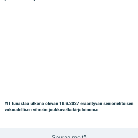
YIT lunastaa ulkona olevan 18.6.2027 erääntyvän senioriehtoisen
vakuudellisen vihreän joukkovelkakirjalainansa
Seuraa meitä