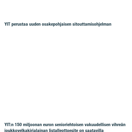
YIT perustaa uuden osakepohjaisen sitouttamisohjelman
YIT:n 150 miljoonan euron senioriehtoisen vakuudellisen vihreän
joukkovelkakirjalainan listalleottoesite on saatavilla