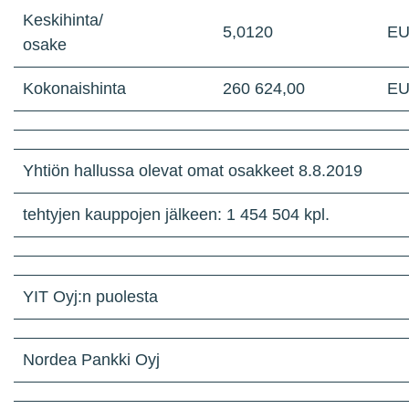
Keskihinta/
5,0120
E
osake
Kokonaishinta
260 624,00
E
Yhtiön hallussa olevat omat osakkeet 8.8.2019
tehtyjen kauppojen jälkeen: 1 454 504 kpl.
YIT Oyj:n puolesta
Nordea Pankki Oyj