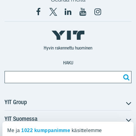
Facebook
X
YIT
YIT
Instagram
YIT
YIT
Corporation
Corporation
YIT
Suomi
Suomi
Suomi
Hyvin rakennettu huominen
HAKU
YIT Group
YIT Suomessa
Tietoa YIT:stä
Töihin meille
Me ja
1022 kumppanimme
käsittelemme
YIT:n pääkonttori
Myytävät asunnot