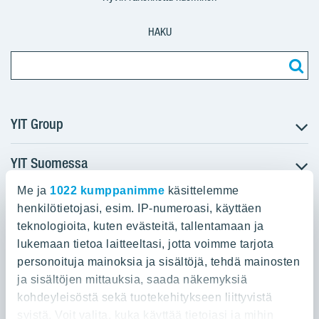
Edut
HAKU
Eroraha
Lyhyen aikavälin
YIT Group
kannustinjärjestelmä
YIT Suomessa
Tietoa YIT:stä
Pitkän aikavälin
Töihin meille
Me ja
1022 kumppanimme
käsittelemme
kannustinjärjestelmä
YIT:n pääkonttori
Myytävät asunnot
Sijoittajat
henkilötietojasi, esim. IP-numeroasi, käyttäen
Vuokrattavat toimitilat
teknologioita, kuten evästeitä, tallentamaan ja
Panuntie 11, PL 36, 00620 Helsinki
Projektit
lukemaan tietoa laitteeltasi, jotta voimme tarjota
Kiinteistösijoittaminen
Vastuullisuus
Lisäeläke
personoituja mainoksia ja sisältöjä, tehdä mainosten
020 433 111
Infrarakentaminen
Media
ja sisältöjen mittauksia, saada näkemyksiä
Toimitilarakentaminen
Yhteystiedot
kohdeyleisöstä sekä tuotekehitykseen liittyvistä
Teollisuusrakentaminen
syistä. Voit valita, kuka käyttää tietojasi ja mihin
Palkitseminen yhteensä