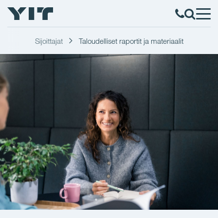
Sijoittajat
Taloudelliset raportit ja materiaalit