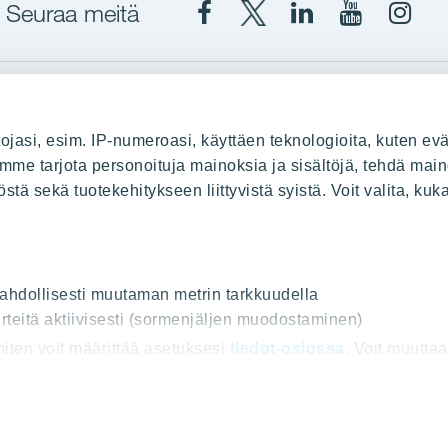
Seuraa meitä
Facebook
X
YIT
YIT
Insta
YIT
YIT
Corporation
Corporati
YIT
Suomi
Suomi
Suom
up
YIT Suomessa
ojasi, esim. IP-numeroasi, käyttäen teknologioita, kuten evä
stä
Myytävät asunnot
oimme tarjota personoituja mainoksia ja sisältöjä, tehdä main
ä sekä tuotekehitykseen liittyvistä syistä. Voit valita, kuk
le
Vuokrattavat toimitilat
Kiinteistösijoittaminen
Infrarakentaminen
uus
Toimitilarakentaminen
 mahdollisesti muutaman metrin tarkkuudella
rteitä aktiivisesti (sormenjäljen muodostaminen)
Teollisuusrakentaminen
 miten voit määrittää asetuksesi
tiedot-osiossa
. Voit muutta
ot
e tarjota sinulle entistäkin parempia sisältöjä ja ominaisu
uoja ja Käyttöehdot
Lähetä meille palautetta
Evästeet
© 202