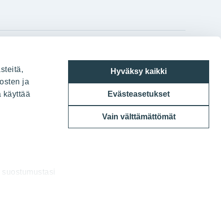
gram
on
i
YIT:n pääkonttori
steitä,
Hyväksy kaikki
Panuntie 11, PL 36, 00620 Helsinki
osten ja
a käyttää
Evästeasetukset
020 433 111
Vain välttämättömät
a suostumustasi
uksia.
6 YIT Oyj