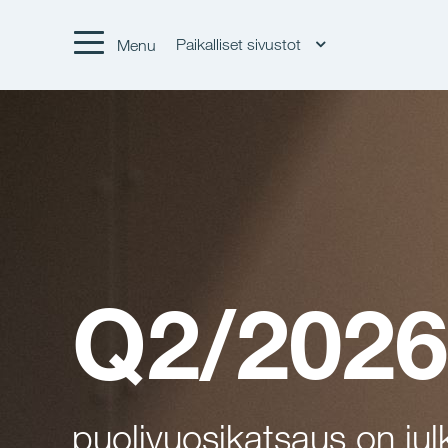
Paikalliset sivustot
Menu
Q2/2026
puolivuosikatsaus on jul