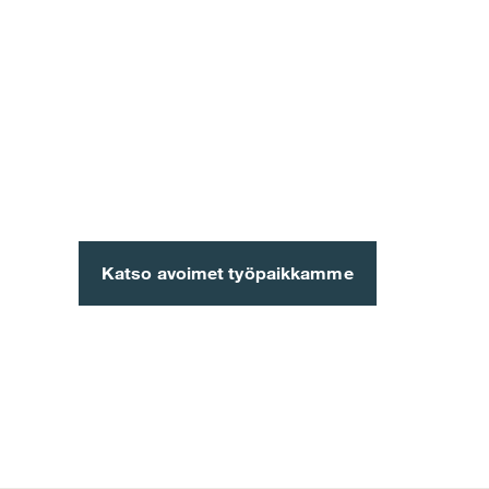
Monien mahdollisuuksien 
ykköstyönantajalla.
Katso avoimet työpaikkamme