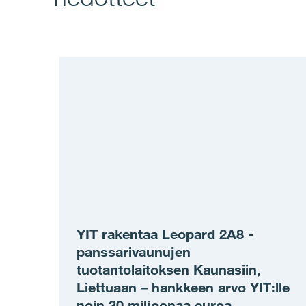
YIT rakentaa Leopard 2A8 -
panssarivaunujen
tuotantolaitoksen Kaunasiin,
Liettuaan – hankkeen arvo YIT:lle
noin 30 miljoonaa euroa