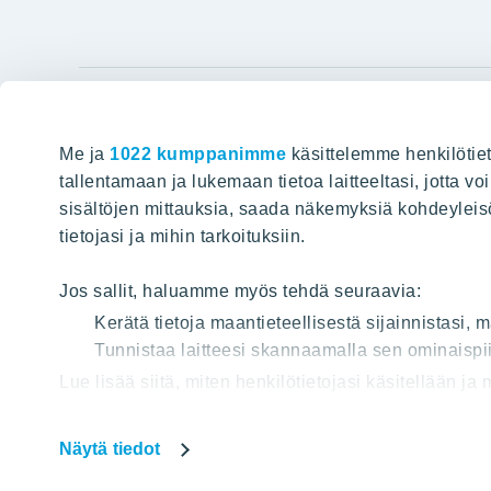
YIT Gro
Me ja
1022 kumppanimme
käsittelemme henkilötiet
Hyvin rakennettu huominen
Tietoa YIT:
tallentamaan ja lukemaan tietoa laitteeltasi, jotta v
sisältöjen mittauksia, saada näkemyksiä kohdeyleisöst
Töihin meil
HAKU
tietojasi ja mihin tarkoituksiin.
Sijoittajat
Projektit
Jos sallit, haluamme myös tehdä seuraavia:
Vastuullis
Kerätä tietoja maantieteellisestä sijainnistasi,
Tunnistaa laitteesi skannaamalla sen ominaispii
Media
Lue lisää siitä, miten henkilötietojasi käsitellään ja
Yhteystied
tai peruuttaa sen milloin vain evästeilmoituksessa.
Näytä tiedot
Käytämme verkkosivuillamme evästeitä, jotta voisimm
Tietos