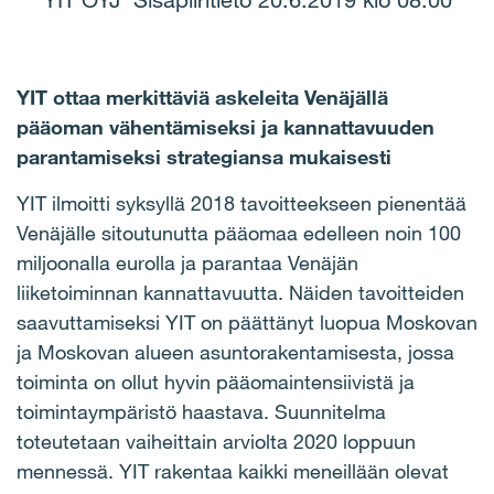
YIT OYJ Sisäpiiritieto 20.6.2019 klo 08.00
YIT ottaa merkittäviä askeleita Venäjällä
pääoman vähentämiseksi ja kannattavuuden
parantamiseksi strategiansa mukaisesti
YIT ilmoitti syksyllä 2018 tavoitteekseen pienentää
Venäjälle sitoutunutta pääomaa edelleen noin 100
miljoonalla eurolla ja parantaa Venäjän
liiketoiminnan kannattavuutta. Näiden tavoitteiden
saavuttamiseksi YIT on päättänyt luopua Moskovan
ja Moskovan alueen asuntorakentamisesta, jossa
toiminta on ollut hyvin pääomaintensiivistä ja
toimintaympäristö haastava. Suunnitelma
toteutetaan vaiheittain arviolta 2020 loppuun
mennessä. YIT rakentaa kaikki meneillään olevat