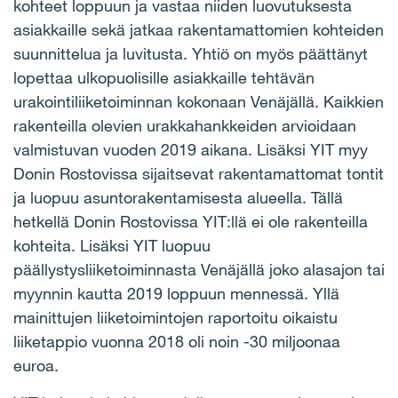
kohteet loppuun ja vastaa niiden luovutuksesta
asiakkaille sekä jatkaa rakentamattomien kohteiden
suunnittelua ja luvitusta. Yhtiö on myös päättänyt
lopettaa ulkopuolisille asiakkaille tehtävän
urakointiliiketoiminnan kokonaan Venäjällä. Kaikkien
rakenteilla olevien urakkahankkeiden arvioidaan
valmistuvan vuoden 2019 aikana. Lisäksi YIT myy
Donin Rostovissa sijaitsevat rakentamattomat tontit
ja luopuu asuntorakentamisesta alueella. Tällä
hetkellä Donin Rostovissa YIT:llä ei ole rakenteilla
kohteita. Lisäksi YIT luopuu
päällystysliiketoiminnasta Venäjällä joko alasajon tai
myynnin kautta 2019 loppuun mennessä. Yllä
mainittujen liiketoimintojen raportoitu oikaistu
liiketappio vuonna 2018 oli noin -30 miljoonaa
euroa.