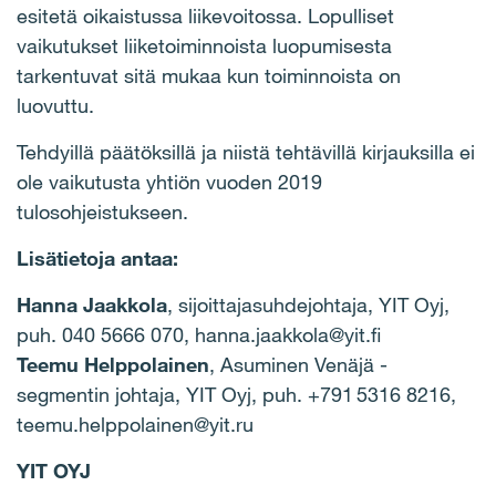
esitetä oikaistussa liikevoitossa. Lopulliset
vaikutukset liiketoiminnoista luopumisesta
tarkentuvat sitä mukaa kun toiminnoista on
luovuttu.
Tehdyillä päätöksillä ja niistä tehtävillä kirjauksilla ei
ole vaikutusta yhtiön vuoden 2019
tulosohjeistukseen.
Lisätietoja antaa:
Hanna Jaakkola
,
sijoittajasuhdejohtaja, YIT Oyj,
puh. 040 5666 070, hanna.jaakkola@yit.fi
Teemu Helppolainen
, Asuminen Venäjä -
segmentin johtaja, YIT Oyj, puh. +791 5316 8216,
teemu.helppolainen@yit.ru
YIT OYJ