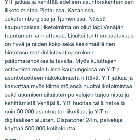
YIT jatkaa ja kehittää edelleen asuntorakentamisen
liiketoimintaa Pietarissa, Kazanissa,
Jekaterinburgissa ja Tjumenissa. Näissä
kaupungeissa liiketoiminta on ollut läpi Venäjän
taantuman kannattavaa. Lisäksi tonttien saatavuus
on hyvä ja niiden koko sekä keskimääräinen
hintataso mahdollistavat operoinnin
pääomatehokkaalla tavalla. Myös kuluttajien
ostovoima mainituissa kaupungeissa on YIT:n
asuntotuotteen näkökulmasta riittävä. YIT jatkaa ja
kasvattaa myös kiinteistöjensä huoltoliiketoimintaa
sekä asumisen aikaisten palvelujen tarjoamista ja
kehittämistä Venäjällä. YIT huoltaa tällä hetkellä
noin 50 000 asuntoa tai liiketilaa, ja YIT:n
digitaalisen alustan, Dispatcher 24:n, palveluja
käyttää 500 000 kotitaloutta.