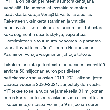
”YIT:llä on pitkät perinteet asuntorakentajana
Venäjällä. Haluamme jatkossakin rakentaa
laadukkaita koteja Venäjällä valituilla alueilla.
Rakenteen yksinkertaistaminen ja yhtiölle
haastavista liiketoiminnoista luopuminen tehostaa
koko segmentin suorituskykyä, vapauttaa
liiketoimintaan sitoutunutta pääomaa ja parantaa
kannattavuutta selvästi”, Teemu Helppolainen,
Asuminen Venäjä -segmentin johtaja toteaa.
Liiketoiminnoista ja tonteista luopuminen synnyttää
arviolta 50 miljoonan euron positiivisen
nettokassavirran vuosien 2019–2021 aikana, josta
pääosa vuosina 2020–2021. Järjestelyiden vuoksi
YIT tekee toisella vuosineljänneksellä 31 miljoonan
euron kertaluontoisen alaskirjauksen alasajettavien
liiketoimintojen tasearvoihin ja 9 miljoonan euron