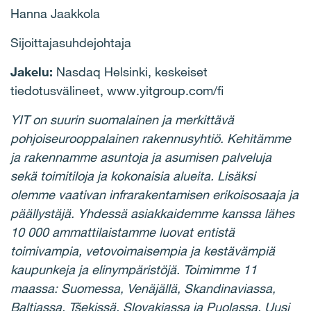
Hanna Jaakkola
Sijoittajasuhdejohtaja
Jakelu:
Nasdaq Helsinki, keskeiset
tiedotusvälineet, www.yitgroup.com/fi
YIT on suurin suomalainen ja merkittävä
pohjoiseurooppalainen rakennusyhtiö. Kehitämme
ja rakennamme asuntoja ja asumisen palveluja
sekä toimitiloja ja kokonaisia alueita. Lisäksi
olemme vaativan infrarakentamisen erikoisosaaja ja
päällystäjä. Yhdessä asiakkaidemme kanssa lähes
10 000 ammattilaistamme luovat entistä
toimivampia, vetovoimaisempia ja kestävämpiä
kaupunkeja ja elinympäristöjä. Toimimme 11
maassa: Suomessa, Venäjällä, Skandinaviassa,
Baltiassa, Tšekissä, Slovakiassa ja Puolassa. Uusi