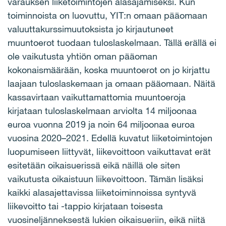
varauksen liiketoimintojen alasajamiseksi. Kun
toiminnoista on luovuttu, YIT:n omaan pääomaan
valuuttakurssimuutoksista jo kirjautuneet
muuntoerot tuodaan tuloslaskelmaan. Tällä erällä ei
ole vaikutusta yhtiön oman pääoman
kokonaismäärään, koska muuntoerot on jo kirjattu
laajaan tuloslaskemaan ja omaan pääomaan. Näitä
kassavirtaan vaikuttamattomia muuntoeroja
kirjataan tuloslaskelmaan arviolta 14 miljoonaa
euroa vuonna 2019 ja noin 64 miljoonaa euroa
vuosina 2020–2021. Edellä kuvatut liiketoimintojen
luopumiseen liittyvät, liikevoittoon vaikuttavat erät
esitetään oikaisuerissä eikä näillä ole siten
vaikutusta oikaistuun liikevoittoon. Tämän lisäksi
kaikki alasajettavissa liiketoiminnoissa syntyvä
liikevoitto tai -tappio kirjataan toisesta
vuosineljänneksestä lukien oikaisueriin, eikä niitä