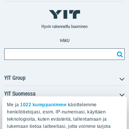
Facebook
X
YIT
YIT
Instagram
YIT
YIT
Corporation
Corporation
YIT
Suomi
Suomi
Suomi
Hyvin rakennettu huominen
HAKU
YIT Group
YIT Suomessa
Tietoa YIT:stä
Töihin meille
Me ja
1022 kumppanimme
käsittelemme
YIT:n pääkonttori
Myytävät asunnot
Sijoittajat
henkilötietojasi, esim. IP-numeroasi, käyttäen
Vuokrattavat toimitilat
teknologioita, kuten evästeitä, tallentamaan ja
Panuntie 11, PL 36, 00620 Helsinki
Projektit
lukemaan tietoa laitteeltasi, jotta voimme tarjota
Kiinteistösijoittaminen