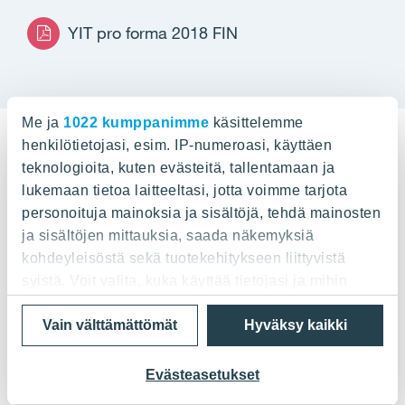
YIT pro forma 2018 FIN
Me ja
1022 kumppanimme
käsittelemme
henkilötietojasi, esim. IP-numeroasi, käyttäen
teknologioita, kuten evästeitä, tallentamaan ja
Lue lisää
lukemaan tietoa laitteeltasi, jotta voimme tarjota
personoituja mainoksia ja sisältöjä, tehdä mainosten
ja sisältöjen mittauksia, saada näkemyksiä
kohdeyleisöstä sekä tuotekehitykseen liittyvistä
syistä. Voit valita, kuka käyttää tietojasi ja mihin
tarkoituksiin.
Vain välttämättömät
Hyväksy kaikki
Jos sallit, haluamme myös tehdä seuraavia:
Kerätä tietoja maantieteellisestä sijainnistasi,
Evästeasetukset
mahdollisesti muutaman metrin tarkkuudella