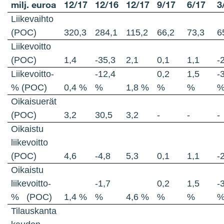
milj. euroa
12/17
12/16
12/17
9/17
6/17
3
Liikevaihto
(POC)
320,3
284,1
115,2
66,2
73,3
6
Liikevoitto
(POC)
1,4
-35,3
2,1
0,1
1,1
-
Liikevoitto-
-12,4
0,2
1,5
-
% (POC)
0,4 %
%
1,8 %
%
%
Oikaisuerät
(POC)
3,2
30,5
3,2
-
-
-
Oikaistu
liikevoitto
(POC)
4,6
-4,8
5,3
0,1
1,1
-
Oikaistu
liikevoitto-
-1,7
0,2
1,5
-
% (POC)
1,4 %
%
4,6 %
%
%
Tilauskanta