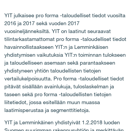
YIT julkaisee pro forma -taloudelliset tiedot vuosilta
2016 ja 2017 sekä vuoden 2017
vuosineljänneksiltä. YIT on laatinut seuraavat
tilintarkastamattomat pro forma -taloudelliset tiedot
havainnollistaakseen YIT:n ja Lemminkäisen
yhdistymisen vaikutuksia YIT:n toiminnan tulokseen
ja taloudelliseen asemaan sekä parantaakseen
yhdistyneen yhtiön taloudellisten tietojen
vertailukelpoisuutta. Pro forma -taloudelliset tiedot
pitävät sisällään avainlukuja, tuloslaskelman ja
taseen sekä pro forma -taloudellisten tietojen
liitetiedot, jossa esitellään muun muassa
laatimisperustaa ja segmenttitietoja.
YIT ja Lemminkäinen yhdistyivät 1.2.2018 luoden
Suomen suurimman rakennusyhtiön ja merkittävän