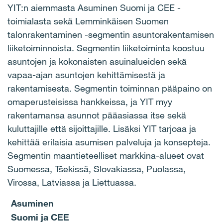
YIT:n aiemmasta Asuminen Suomi ja CEE -
toimialasta sekä Lemminkäisen Suomen
talonrakentaminen -segmentin asuntorakentamisen
liiketoiminnoista. Segmentin liiketoiminta koostuu
asuntojen ja kokonaisten asuinalueiden sekä
vapaa-ajan asuntojen kehittämisestä ja
rakentamisesta. Segmentin toiminnan pääpaino on
omaperusteisissa hankkeissa, ja YIT myy
rakentamansa asunnot pääasiassa itse sekä
kuluttajille että sijoittajille. Lisäksi YIT tarjoaa ja
kehittää erilaisia asumisen palveluja ja konsepteja.
Segmentin maantieteelliset markkina-alueet ovat
Suomessa, Tšekissä, Slovakiassa, Puolassa,
Virossa, Latviassa ja Liettuassa.
Asuminen
Suomi ja CEE