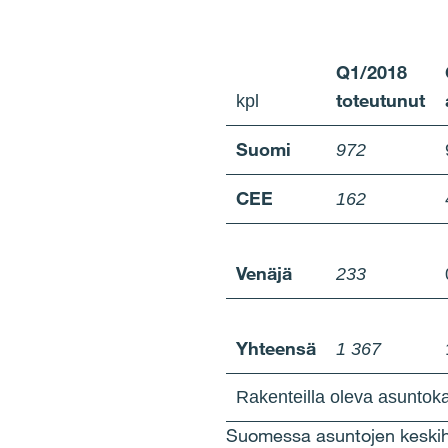
Q1/2018
toteutunut
kpl
Suomi
972
CEE
162
Ven
ä
j
ä
233
Yhteens
ä
1 367
Rakenteilla oleva asuntok
Suomessa asuntojen keskih