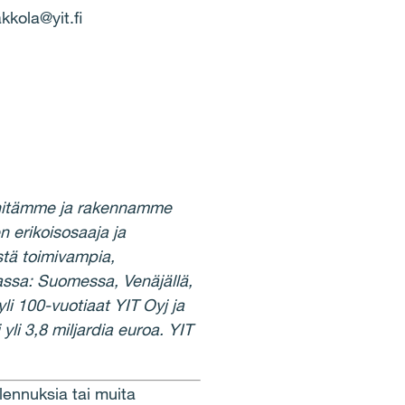
kkola@yit.fi
it
ä
mme ja rakennamme
 erikoisosaaja ja
t
ä
toimivampia,
assa: Suomessa, Ven
ä
j
ä
ll
ä
,
yli 100-vuotiaat YIT Oyj ja
li 3,8 miljardia euroa. YIT
lennuksia tai muita