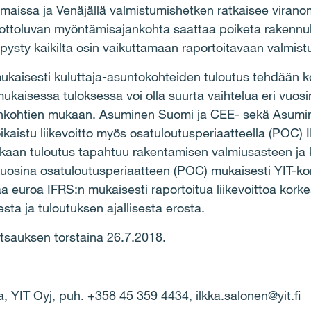
maissa ja Ven
ä
j
ä
ll
ä
valmistumishetken ratkaisee virano
ottoluvan my
ö
nt
ä
misajankohta saattaa poiketa rakennu
pysty kaikilta osin vaikuttamaan raportoitavaan valmis
ukaisesti kuluttaja-asuntokohteiden tuloutus tehd
ää
n k
ukaisessa tuloksessa voi olla suurta vaihtelua eri vuosi
nkohtien mukaan. Asuminen Suomi ja CEE- sek
ä
Asumin
ikaistu liikevoitto my
ö
s osatuloutusperiaatteella (POC) I
kaan tuloutus tapahtuu rakentamisen valmiusasteen ja 
vuosina
osatuloutusperiaatteen (POC) mukaisesti YIT-kons
aa euroa IFRS:n mukaisesti
raportoitua liikevoittoa kork
esta ja tuloutuksen ajallisesta erosta.
atsauksen torstaina 26.7.2018.
ja, YIT Oyj, puh. +358 45 359 4434,
ilkka.salonen@yit.fi