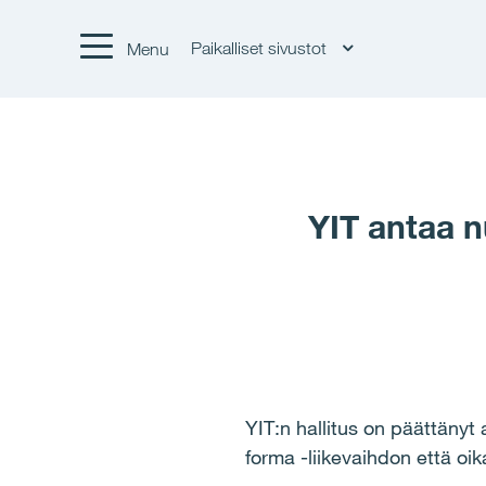
Paikalliset sivustot
Menu
YIT antaa 
YIT:n hallitus on p
ää
tt
ä
nyt 
forma -liikevaihdon ett
ä
oika