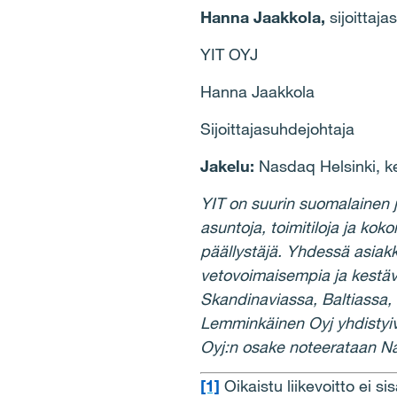
Hanna Jaakkola,
sijoittaj
YIT OYJ
Hanna Jaakkola
Sijoittajasuhdejohtaja
Jakelu:
Nasdaq Helsinki, k
YIT on suurin suomalainen j
asuntoja, toimitiloja ja koko
p
ää
llyst
ä
j
ä
. Yhdess
ä
asiakk
vetovoimaisempia ja kest
ä
Skandinaviassa, Baltiassa, 
Lemmink
ä
inen Oyj yhdistyi
Oyj:n osake noteerataan N
[1]
Oikaistu liikevoitto ei sis