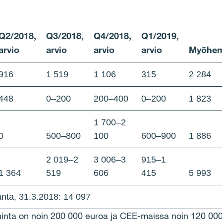
Q2/2018,
Q3/2018,
Q4/2018,
Q1/2019,
arvio
arvio
arvio
arvio
My
ö
he
916
1 519
1 106
315
2 284
448
0
–
200
200
–
400
0
–
200
1 823
1 700
–
2
0
500
–
800
100
600
–
900
1 886
2 019
–
2
3 006
–
3
915
–
1
1 364
519
606
415
5 993
anta, 31.3.2018: 14 097
inta on noin
200
000 euroa ja CEE-maissa noin 120
000