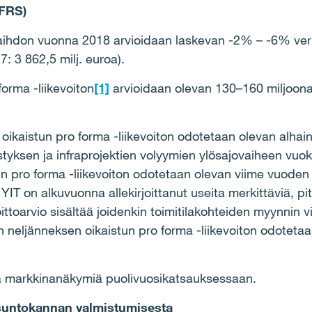
IFRS)
evaihdon vuonna 2018 arvioidaan laskevan -2%
–
-6% verr
7: 3 862,5 milj. euroa).
orma -liikevoiton
[1]
arvioidaan olevan 130
–
160 miljoon
oikaistun pro forma -liikevoiton odotetaan olevan alhai
ystyksen ja infraprojektien volyymien yl
ö
sajovaiheen vuok
n pro forma -liikevoiton odotetaan olevan viime vuoden
YIT on alkuvuonna allekirjoittanut useita merkitt
ä
vi
ä
, pi
ittoarvio sis
ä
lt
ää
joidenkin toimitilakohteiden myynnin vi
n nelj
ä
nneksen oikaistun pro forma -liikevoiton odotetaa
ä
markkinan
ä
kymi
ä
puolivuosikatsauksessaan.
asuntokannan valmistumisesta