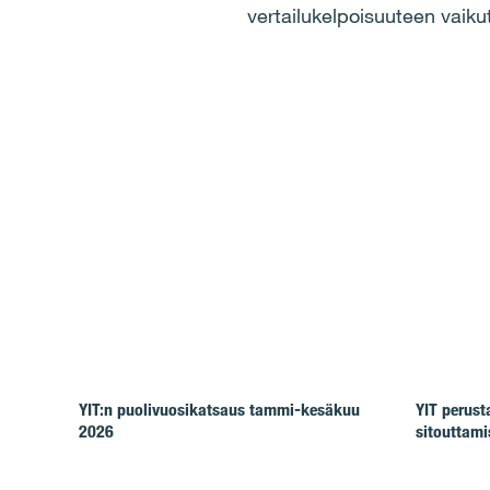
vertailukelpoisuuteen vaikut
YIT:n puolivuosikatsaus tammi-kesäkuu
YIT perus
2026
sitouttam