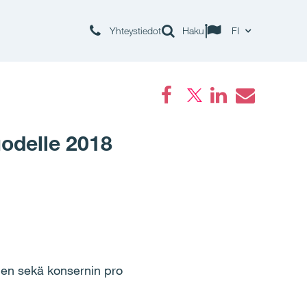
Yhteystiedot
Haku
FI
Facebook
LinkedIn
Email
odelle 2018
ien sek
ä
konsernin pro