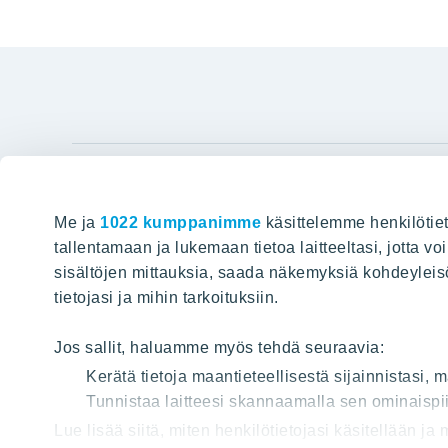
YIT Gro
Me ja
1022 kumppanimme
käsittelemme henkilötiet
Hyvin rakennettu huominen
Tietoa YIT:
tallentamaan ja lukemaan tietoa laitteeltasi, jotta v
sisältöjen mittauksia, saada näkemyksiä kohdeyleisöst
Töihin meil
HAKU
tietojasi ja mihin tarkoituksiin.
Sijoittajat
Projektit
Jos sallit, haluamme myös tehdä seuraavia:
Vastuullis
Kerätä tietoja maantieteellisestä sijainnistasi,
Tunnistaa laitteesi skannaamalla sen ominaispii
Media
Lue lisää siitä, miten henkilötietojasi käsitellään ja
Yhteystied