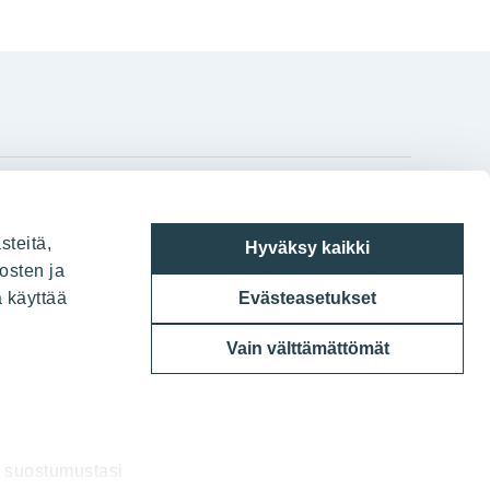
gram
on
i
YIT:n pääkonttori
steitä,
Hyväksy kaikki
Panuntie 11, PL 36, 00620 Helsinki
osten ja
a käyttää
Evästeasetukset
020 433 111
Vain välttämättömät
a suostumustasi