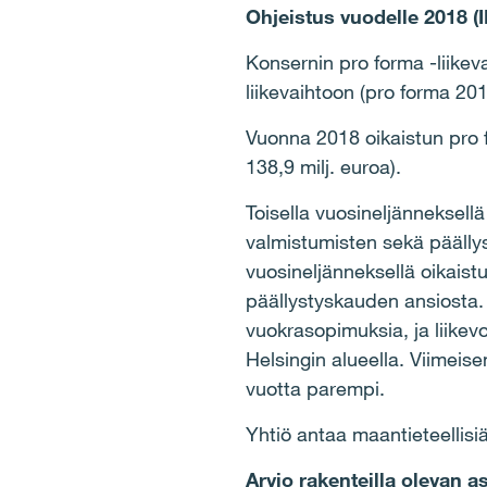
Ohjeistus vuodelle 2018 (
Konsernin pro forma -liik
liikevaihtoon (pro forma 201
Vuonna 2018 oikaistun pro f
138,9 milj. euroa).
Toisella vuosinelj
ä
nneksell
ä
valmistumisten sek
ä
p
ää
ll
vuosinelj
ä
nneksell
ä
oikaistu
p
ää
llystyskauden ansiosta. 
vuokrasopimuksia, ja liikevo
Helsingin alueella. Viimeise
vuotta parempi.
Yhti
ö
antaa maantieteellisi
Arvio rakenteilla olevan 