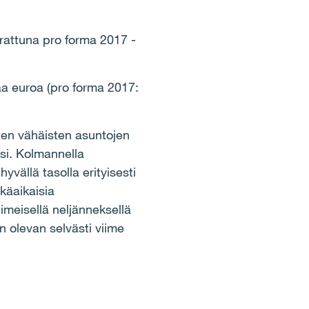
attuna pro forma 2017 -
aa euroa (pro forma 2017:
nen v
ä
h
ä
isten asuntojen
si. Kolmannella
 hyv
ä
ll
ä
tasolla erityisesti
tk
ä
aikaisia
imeisell
ä
nelj
ä
nneksell
ä
n olevan selv
ä
sti viime