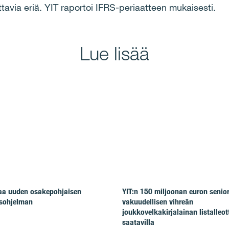
tavia eri
ä
. YIT raportoi IFRS-periaatteen mukaisesti.
Lue lisää
taa uuden osakepohjaisen
YIT:n 150 miljoonan euron senio
isohjelman
vakuudellisen vihreän
joukkovelkakirjalainan listalleot
saatavilla