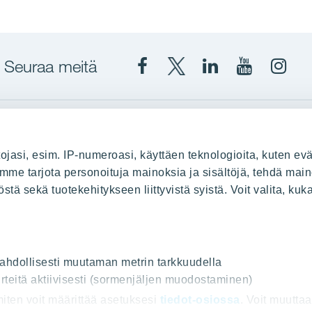
Seuraa meitä
Facebook
X
YIT
YIT
Insta
YIT
YIT
Corporation
Corporati
YIT
Suomi
Suomi
Suom
up
YIT Suomessa
ojasi, esim. IP-numeroasi, käyttäen teknologioita, kuten evä
stä
Myytävät asunnot
oimme tarjota personoituja mainoksia ja sisältöjä, tehdä main
ä sekä tuotekehitykseen liittyvistä syistä. Voit valita, kuk
le
Vuokrattavat toimitilat
Kiinteistösijoittaminen
Infrarakentaminen
uus
Toimitilarakentaminen
 mahdollisesti muutaman metrin tarkkuudella
rteitä aktiivisesti (sormenjäljen muodostaminen)
Teollisuusrakentaminen
 miten voit määrittää asetuksesi
tiedot-osiossa
. Voit muutta
ot