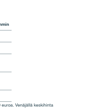
mmin
 euroa. Ven
ä
j
ä
ll
ä
keskihinta