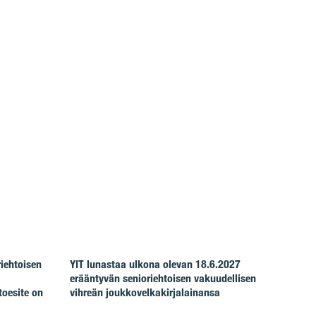
riehtoisen
YIT lunastaa ulkona olevan 18.6.2027
erääntyvän senioriehtoisen vakuudellisen
toesite on
vihreän joukkovelkakirjalainansa