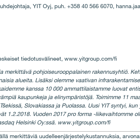
asuhdejohtaja, YIT Oyj, puh. +358 40 566 6070,
hanna.jaa
eskeiset tiedotusv
ä
lineet, www.yitgroup.com/fi
a merkitt
ä
v
ä
pohjoiseurooppalainen rakennusyhti
ö
. Keh
naisia alueita. Lis
ä
ksi olemme vaativan infrarakentamisen
aidemme kanssa 10 000 ammattilaistamme luovat entis
v
ä
mpi
ä
kaupunkeja ja elinymp
ä
rist
ö
j
ä
. Toimimme 11 ma
T
š
ekiss
ä
, Slovakiassa ja Puolassa. Uusi YIT syntyi, kun 
v
ä
t 1.2.2018. Vuoden 2017 pro forma -liikevaihtomme oli y
asdaq Helsinki Oy:ss
ä
. www.yitgroup.com/fi
ä
ll
ä
merkitt
ä
vi
ä
uudelleenj
ä
rjestelykustannuksia, arvona