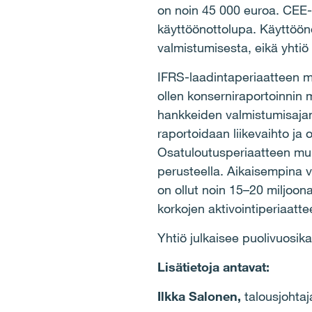
on noin 45
000 euroa. CEE-
k
ä
ytt
öö
nottolupa. K
ä
ytt
öö
n
valmistumisesta, eik
ä
yhti
ö
IFRS-laadintaperiaatteen m
ollen konserniraportoinnin m
hankkeiden valmistumisaja
raportoidaan liikevaihto ja o
Osatuloutusperiaatteen mu
perusteella. Aikaisempina 
on ollut noin 15
–
20 miljoon
korkojen aktivointiperiaatte
Yhti
ö
julkaisee puolivuosik
Lis
ä
tietoja antavat:
Ilkka Salonen,
talousjohta