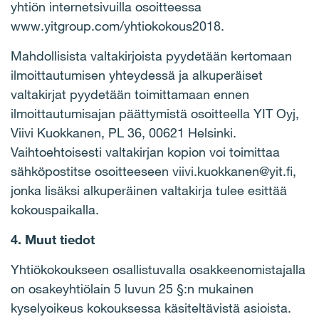
yhtiön internetsivuilla osoitteessa
www.yitgroup.com/yhtiokokous2018.
Mahdollisista valtakirjoista pyydetään kertomaan
ilmoittautumisen yhteydessä ja alkuperäiset
valtakirjat pyydetään toimittamaan ennen
ilmoittautumisajan päättymistä osoitteella YIT Oyj,
Viivi Kuokkanen, PL 36, 00621 Helsinki.
Vaihtoehtoisesti valtakirjan kopion voi toimittaa
sähköpostitse osoitteeseen viivi.kuokkanen@yit.fi,
jonka lisäksi alkuperäinen valtakirja tulee esittää
kokouspaikalla.
4. Muut tiedot
Yhtiökokoukseen osallistuvalla osakkeenomistajalla
on osakeyhtiölain 5 luvun 25 §:n mukainen
kyselyoikeus kokouksessa käsiteltävistä asioista.