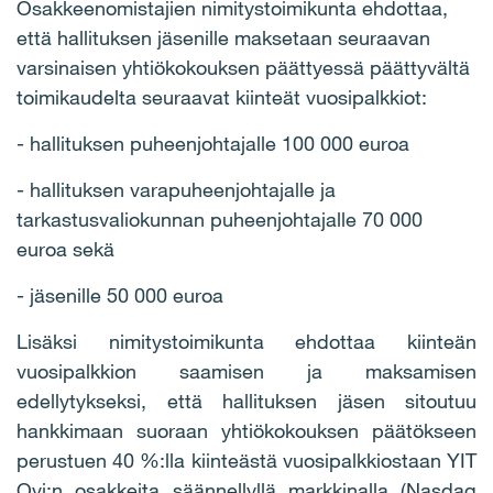
Osakkeenomistajien nimitystoimikunta ehdottaa,
että hallituksen jäsenille maksetaan seuraavan
varsinaisen yhtiökokouksen päättyessä päättyvältä
toimikaudelta seuraavat kiinteät vuosipalkkiot:
- hallituksen puheenjohtajalle 100 000 euroa
- hallituksen varapuheenjohtajalle ja
tarkastusvaliokunnan puheenjohtajalle 70 000
euroa sekä
- jäsenille 50 000 euroa
Lisäksi nimitystoimikunta ehdottaa kiinteän
vuosipalkkion saamisen ja maksamisen
edellytykseksi, että hallituksen jäsen sitoutuu
hankkimaan suoraan yhtiökokouksen päätökseen
perustuen 40 %:lla kiinteästä vuosipalkkiostaan YIT
Oyj:n osakkeita säännellyllä markkinalla (Nasdaq