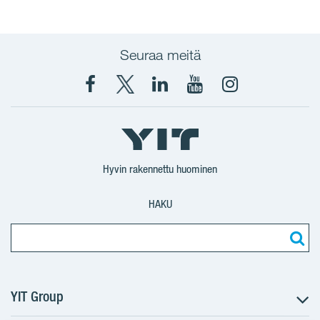
Seuraa meitä
Facebook
X
YIT
YIT
Instagram
YIT
YIT
Corporation
Corporation
YIT
Suomi
Suomi
Suomi
Hyvin rakennettu huominen
HAKU
YIT Group