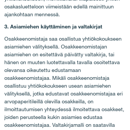
osakasluetteloon viimeistään edellä mainittuun
ajankohtaan mennessä.
3. Asiamiehen käyttäminen ja valtakirjat
Osakkeenomistaja saa osallistua yhtiökokoukseen
asiamiehen välityksellä. Osakkeenomistajan
asiamiehen on esitettävä päivätty valtakirja, tai
hänen on muuten luotettavalla tavalla osoitettava
olevansa oikeutettu edustamaan
osakkeenomistajaa. Mikäli osakkeenomistaja
osallistuu yhtiökokoukseen usean asiamiehen
välityksellä, jotka edustavat osakkeenomistajaa eri
arvopaperitileillä olevilla osakkeilla, on
ilmoittautumisen yhteydessä ilmoitettava osakkeet,
joiden perusteella kukin asiamies edustaa
osakkeenomistajaa. Valtakirjamalli on saatavilla