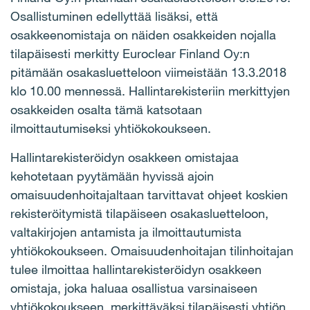
Osallistuminen edellyttää lisäksi, että
osakkeenomistaja on näiden osakkeiden nojalla
tilapäisesti merkitty Euroclear Finland Oy:n
pitämään osakasluetteloon viimeistään 13.3.2018
klo 10.00 mennessä. Hallintarekisteriin merkittyjen
osakkeiden osalta tämä katsotaan
ilmoittautumiseksi yhtiökokoukseen.
Hallintarekisteröidyn osakkeen omistajaa
kehotetaan pyytämään hyvissä ajoin
omaisuudenhoitajaltaan tarvittavat ohjeet koskien
rekisteröitymistä tilapäiseen osakasluetteloon,
valtakirjojen antamista ja ilmoittautumista
yhtiökokoukseen. Omaisuudenhoitajan tilinhoitajan
tulee ilmoittaa hallintarekisteröidyn osakkeen
omistaja, joka haluaa osallistua varsinaiseen
yhtiökokoukseen, merkittäväksi tilapäisesti yhtiön