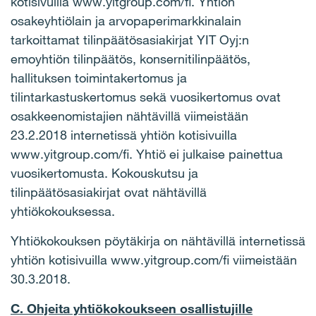
kotisivuilla www.yitgroup.com/fi. Yhtiön
osakeyhtiölain ja arvopaperimarkkinalain
tarkoittamat tilinpäätösasiakirjat YIT Oyj:n
emoyhtiön tilinpäätös, konsernitilinpäätös,
hallituksen toimintakertomus ja
tilintarkastuskertomus sekä vuosikertomus ovat
osakkeenomistajien nähtävillä viimeistään
23.2.2018 internetissä yhtiön kotisivuilla
www.yitgroup.com/fi. Yhtiö ei julkaise painettua
vuosikertomusta. Kokouskutsu ja
tilinpäätösasiakirjat ovat nähtävillä
yhtiökokouksessa.
Yhtiökokouksen pöytäkirja on nähtävillä internetissä
yhtiön kotisivuilla www.yitgroup.com/fi viimeistään
30.3.2018.
C. Ohjeita yhtiökokoukseen osallistujille