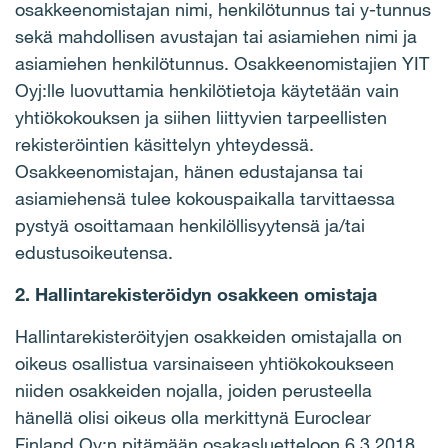
osakkeenomistajan nimi, henkilötunnus tai y-tunnus
sekä mahdollisen avustajan tai asiamiehen nimi ja
asiamiehen henkilötunnus. Osakkeenomistajien YIT
Oyj:lle luovuttamia henkilötietoja käytetään vain
yhtiökokouksen ja siihen liittyvien tarpeellisten
rekisteröintien käsittelyn yhteydessä.
Osakkeenomistajan, hänen edustajansa tai
asiamiehensä tulee kokouspaikalla tarvittaessa
pystyä osoittamaan henkilöllisyytensä ja/tai
edustusoikeutensa.
2. Hallintarekisteröidyn osakkeen omistaja
Hallintarekisteröityjen osakkeiden omistajalla on
oikeus osallistua varsinaiseen yhtiökokoukseen
niiden osakkeiden nojalla, joiden perusteella
hänellä olisi oikeus olla merkittynä Euroclear
Finland Oy:n pitämään osakasluetteloon 6.3.2018.