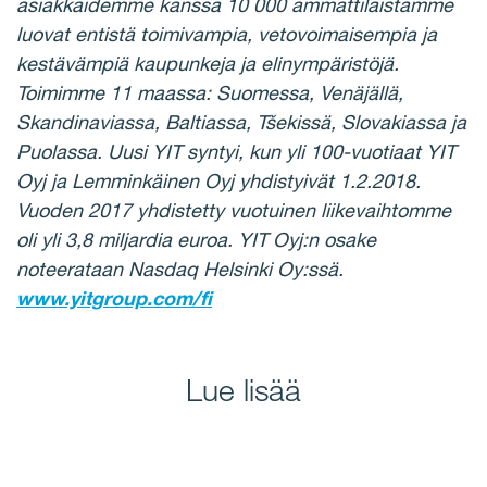
asiakkaidemme kanssa 10 000 ammattilaistamme
luovat entistä toimivampia, vetovoimaisempia ja
kestävämpiä kaupunkeja ja elinympäristöjä.
Toimimme 11 maassa: Suomessa, Venäjällä,
Skandinaviassa, Baltiassa, Tšekissä, Slovakiassa ja
Puolassa. Uusi YIT syntyi, kun yli 100-vuotiaat YIT
Oyj ja Lemminkäinen Oyj yhdistyivät 1.2.2018.
Vuoden 2017 yhdistetty vuotuinen liikevaihtomme
oli yli 3,8 miljardia euroa. YIT Oyj:n osake
noteerataan Nasdaq
Helsinki Oy:ssä.
www.yitgroup.com/fi
Lue lisää