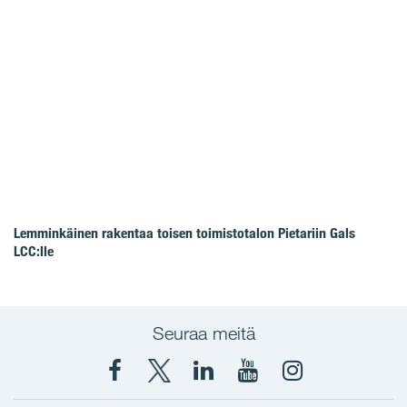
Lemminkäinen rakentaa toisen toimistotalon Pietariin Gals
LCC:lle
Seuraa meitä
Facebook
X
YIT
YIT
Instagram