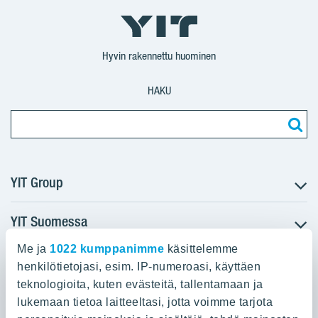
YIT
YIT
Corporation
Corporation
YIT
Suomi
Suomi
Suomi
Hyvin rakennettu huominen
HAKU
YIT Group
YIT Suomessa
Tietoa YIT:stä
Töihin meille
Me ja
1022 kumppanimme
käsittelemme
YIT:n pääkonttori
Myytävät asunnot
Sijoittajat
henkilötietojasi, esim. IP-numeroasi, käyttäen
Vuokrattavat toimitilat
teknologioita, kuten evästeitä, tallentamaan ja
Panuntie 11, PL 36, 00620 Helsinki
Projektit
lukemaan tietoa laitteeltasi, jotta voimme tarjota
Kiinteistösijoittaminen
Vastuullisuus