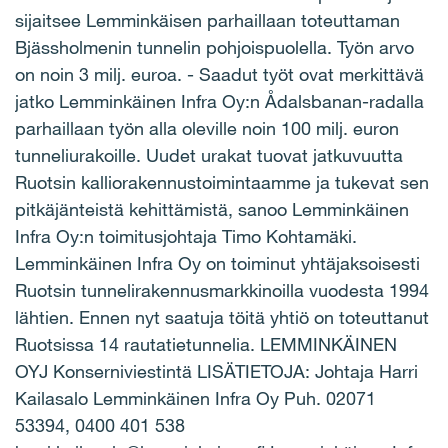
sijaitsee Lemminkäisen parhaillaan toteuttaman
Bjässholmenin tunnelin pohjoispuolella. Työn arvo
on noin 3 milj. euroa. - Saadut työt ovat merkittävä
jatko Lemminkäinen Infra Oy:n Ådalsbanan-radalla
parhaillaan työn alla oleville noin 100 milj. euron
tunneliurakoille. Uudet urakat tuovat jatkuvuutta
Ruotsin kalliorakennustoimintaamme ja tukevat sen
pitkäjänteistä kehittämistä, sanoo Lemminkäinen
Infra Oy:n toimitusjohtaja Timo Kohtamäki.
Lemminkäinen Infra Oy on toiminut yhtäjaksoisesti
Ruotsin tunnelirakennusmarkkinoilla vuodesta 1994
lähtien. Ennen nyt saatuja töitä yhtiö on toteuttanut
Ruotsissa 14 rautatietunnelia. LEMMINKÄINEN
OYJ Konserniviestintä LISÄTIETOJA: Johtaja Harri
Kailasalo Lemminkäinen Infra Oy Puh. 02071
53394, 0400 401 538