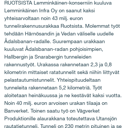
RUOTSISTA Lemminkäinen-konserniin kuuluva
Lemminkäinen Infra Oy on saanut kaksi
yhteisarvoltaan noin 43 milj. euron
tunnelirakennusurakkaa Ruotsista. Molemmat työt
tehdään Härnösandin ja Vedan väliselle uudelle
Ådalsbanan-radalle. Suurempaan urakkaan
kuuluvat Ådalsbanan-radan pohjoisimpien,
Hallbergin ja Snarabergin tunneleiden
rakennustyöt. Urakassa rakennetaan 2,3 ja 0,8
kilometrin mittaiset ratatunnelit sekä niihin liittyvät
pelastautumistunnelit. Yhteispituudeltaan
tunneleita rakennetaan 5,2 kilometriä. Työt
aloitetaan heinäkuussa ja ne kestävät kaksi vuotta.
Noin 40 milj. euron arvoisen urakan tilaaja on
Banverket. Toinen saatu työ on Vägverket
Produktionille alaurakkana toteutettava Utansjön
rautatietunneli. Tunneli on 230 metrin pituinen ja se