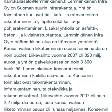
harri.kailasalo@lemminkainen.fi Lemminkäinen Infra
Oy on Suomen suurin infrarakentaja. Yhtiön
toimintaan kuuluvat tie-, katu- ja rataverkoston
rakentaminen ja ylläpito sekä kallio- ja
pohjarakentaminen. Lisäksi yhtiöllä on asfaltti-,
betoni- ja kiviainestuotantoa. Lemminkäinen Infra
Oy:n päämarkkina-alue on Itämeren ympäristö.
Kansainvälisen liiketoiminnan osuus toiminnasta on
noin puolet. Liikevaihto vuonna 2007 oli 820 milj.
euroa ja yhtiön palveluksessa on noin 3 300
henkilöä. Lemminkäinen-konserni toimii
rakentamisen kaikilla osa-alueilla. Konsernin
toimialat ovat talonrakentaminen,
infrarakentaminen, talotekniikka ja
rakennustuotteet. Liikevaihto vuonna 2007 oli noin
2,2 miljardia euroa, josta kansainvälisen
liiketoiminnan osuus oli runsas neljännes. Konsernin