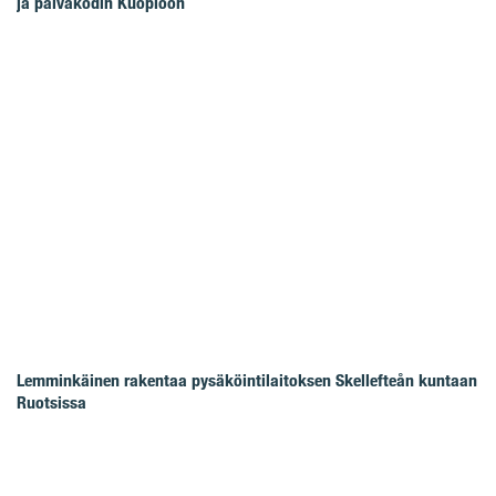
ja päiväkodin Kuopioon
Lemminkäinen rakentaa pysäköintilaitoksen Skellefteån kuntaan
Ruotsissa