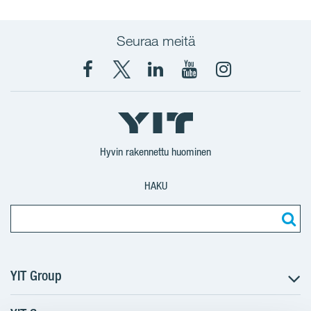
Seuraa meitä
Facebook
X
YIT
YIT
Instagram
YIT
YIT
Corporation
Corporation
YIT
Suomi
Suomi
Suomi
Hyvin rakennettu huominen
HAKU
YIT Group