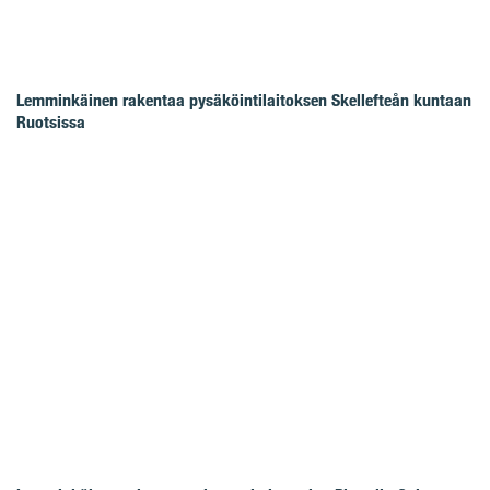
Lemminkäinen rakentaa pysäköintilaitoksen Skellefteån kuntaan
Ruotsissa