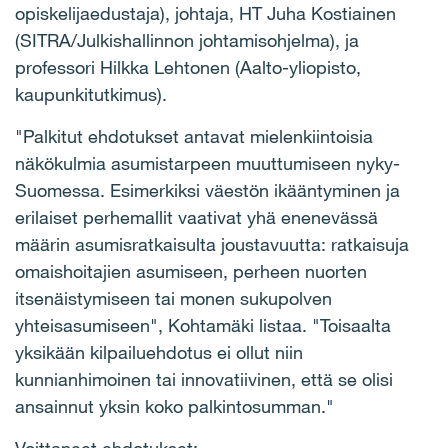
opiskelijaedustaja), johtaja, HT Juha Kostiainen
(SITRA/Julkishallinnon johtamisohjelma), ja
professori Hilkka Lehtonen (Aalto-yliopisto,
kaupunkitutkimus).
"Palkitut ehdotukset antavat mielenkiintoisia
näkökulmia asumistarpeen muuttumiseen nyky-
Suomessa. Esimerkiksi väestön ikääntyminen ja
erilaiset perhemallit vaativat yhä enenevässä
määrin asumisratkaisulta joustavuutta: ratkaisuja
omaishoitajien asumiseen, perheen nuorten
itsenäistymiseen tai monen sukupolven
yhteisasumiseen", Kohtamäki listaa. "Toisaalta
yksikään kilpailuehdotus ei ollut niin
kunnianhimoinen tai innovatiivinen, että se olisi
ansainnut yksin koko palkintosumman."