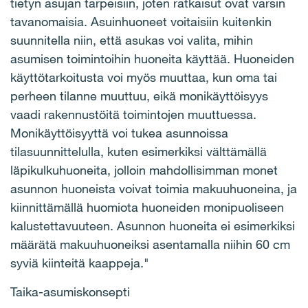
tietyn asujan tarpeisiin, joten ratkaisut ovat varsin
tavanomaisia. Asuinhuoneet voitaisiin kuitenkin
suunnitella niin, että asukas voi valita, mihin
asumisen toimintoihin huoneita käyttää. Huoneiden
käyttötarkoitusta voi myös muuttaa, kun oma tai
perheen tilanne muuttuu, eikä monikäyttöisyys
vaadi rakennustöitä toimintojen muuttuessa.
Monikäyttöisyyttä voi tukea asunnoissa
tilasuunnittelulla, kuten esimerkiksi välttämällä
läpikulkuhuoneita, jolloin mahdollisimman monet
asunnon huoneista voivat toimia makuuhuoneina, ja
kiinnittämällä huomiota huoneiden monipuoliseen
kalustettavuuteen. Asunnon huoneita ei esimerkiksi
määrätä makuuhuoneiksi asentamalla niihin 60 cm
syviä kiinteitä kaappeja."
Taika-asumiskonsepti