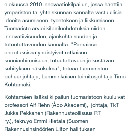
elokuussa 2010 innovaatiokilpailun, jossa haettiin
ympäristön tai yhteiskunnan kannalta vastuullisia
ideoita asumiseen, työntekoon ja liikkumiseen.
Tuomaristo arvioi kilpailuehdotuksia niiden
innovatiivisuuden, ajankohtaisuuden ja
toteutettavuuden kannalta. "Parhaissa
ehdotuksissa yhdistyivät ratkaisun
kunnianhimoisuus, toteutettavuus ja kestävän
kehityksen näkökulma", toteaa tuomariston
puheenjohtaja, Lemminkäisen toimitusjohtaja Timo
Kohtamäki.
Kohtamäen lisäksi kilpailun tuomaristoon kuuluivat
professori Alf Rehn (Åbo Akademi), johtaja, TkT
Jukka Pekkanen (Rakennusteollisuus RT
ry.), tekn.yo Emmi Hietala (Suomen
Rakennusinsinöörien Liiton hallituksen