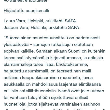
Voittaneet ehdotukset:
Hajautettu asumismalli
Laura Vara, Helsinki, arkkitehti SAFA
Jesperi Vara, Helsinki, arkkitehti SAFA
"Suomalainen asuntosuunnittelu on perinteisesti
yleispätevää – samojen ratkaisujen oletetaan
sopivan kaikille. Samaan aikaan Suomi on kuitenkin
kansainvälistymässä ja kirjavoitumassa, ja erilaisia
elämänmalleja tulee lisää. Ehdotuksemme,
hajautettu asumismalli, on teoreettinen malli
sellaisen kaupunkiasumisen muodosta, jossa
asukkaalla on mahdollisuus laajentaa elintilaansa
erillisiin satelliittihuoneisiin. Nämä ovat joko uuteen
tai vanhaan taloyhtiöön sijoitettavia erillisiä
huonetiloja, jotka sijaitsevat varsinaisen asunnon