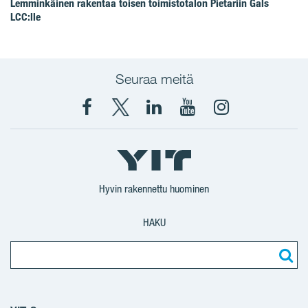
Lemminkäinen rakentaa toisen toimistotalon Pietariin Gals
LCC:lle
Seuraa meitä
Facebook
X
YIT
YIT
Instagram
YIT
YIT
Corporation
Corporation
YIT
Suomi
Suomi
Suomi
Hyvin rakennettu huominen
HAKU