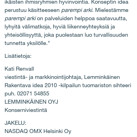
ikäisten ihmisryhmien hyvinvointia. Konseptin idea
perustuu käsitteeseen
parempi arki
. Mielestämme
parempi arki
on palveluiden helppoa saatavuutta,
lyhyitä välimatkoja, hyviä liikenneyhteyksiä ja
yhteisöllisyyttä, joka puolestaan luo turvallisuuden
tunnetta yksilölle."
Lisätietoja:
Kati Renvall
viestintä- ja markkinointijohtaja, Lemminkäinen
Rakentava idea 2010 -kilpailun tuomariston sihteeri
puh. 02071 54855
LEMMINKÄINEN OYJ
Konserniviestintä
JAKELU:
NASDAQ OMX Helsinki Oy