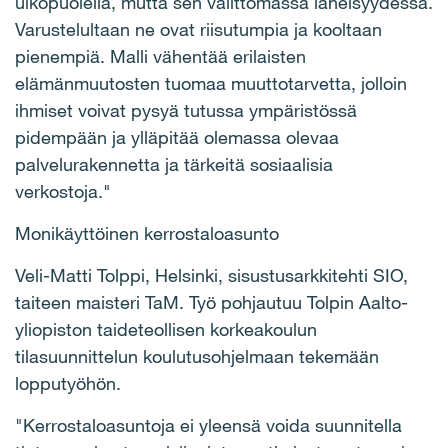
ulkopuolella, mutta sen välittömässä läheisyydessä.
Varustelultaan ne ovat riisutumpia ja kooltaan
pienempiä. Malli vähentää erilaisten
elämänmuutosten tuomaa muuttotarvetta, jolloin
ihmiset voivat pysyä tutussa ympäristössä
pidempään ja ylläpitää olemassa olevaa
palvelurakennetta ja tärkeitä sosiaalisia
verkostoja."
Monikäyttöinen kerrostaloasunto
Veli-Matti Tolppi, Helsinki, sisustusarkkitehti SIO,
taiteen maisteri TaM. Työ pohjautuu Tolpin Aalto-
yliopiston taideteollisen korkeakoulun
tilasuunnittelun koulutusohjelmaan tekemään
lopputyöhön.
"Kerrostaloasuntoja ei yleensä voida suunnitella