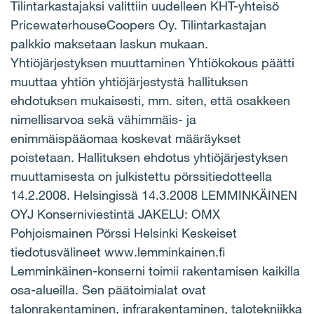
Tilintarkastajaksi valittiin uudelleen KHT-yhteisö
PricewaterhouseCoopers Oy. Tilintarkastajan
palkkio maksetaan laskun mukaan.
Yhtiöjärjestyksen muuttaminen Yhtiökokous päätti
muuttaa yhtiön yhtiöjärjestystä hallituksen
ehdotuksen mukaisesti, mm. siten, että osakkeen
nimellisarvoa sekä vähimmäis- ja
enimmäispääomaa koskevat määräykset
poistetaan. Hallituksen ehdotus yhtiöjärjestyksen
muuttamisesta on julkistettu pörssitiedotteella
14.2.2008. Helsingissä 14.3.2008 LEMMINKÄINEN
OYJ Konserniviestintä JAKELU: OMX
Pohjoismainen Pörssi Helsinki Keskeiset
tiedotusvälineet www.lemminkainen.fi
Lemminkäinen-konserni toimii rakentamisen kaikilla
osa-alueilla. Sen päätoimialat ovat
talonrakentaminen, infrarakentaminen, talotekniikka