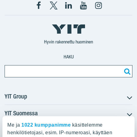
Facebook
X
YIT
YIT
Instagram
YIT
YIT
Corporation
Corporation
YIT
Suomi
Suomi
Suomi
Hyvin rakennettu huominen
HAKU
YIT Group
YIT Suomessa
Tietoa YIT:stä
Töihin meille
Me ja
1022 kumppanimme
käsittelemme
YIT:n pääkonttori
Myytävät asunnot
Sijoittajat
henkilötietojasi, esim. IP-numeroasi, käyttäen