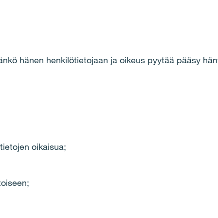
äänkö hänen henkilötietojaan ja oikeus pyytää pääsy hänt
tietojen oikaisua;
toiseen;