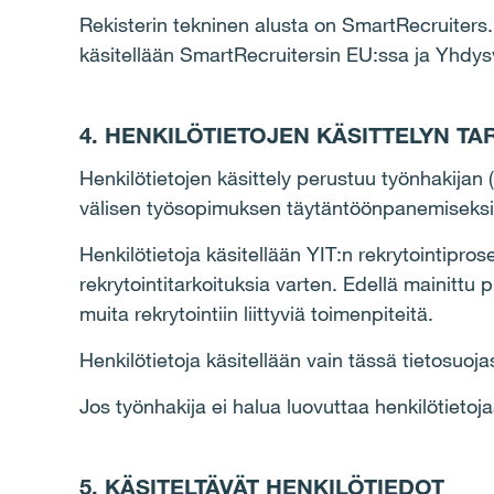
Rekisterin tekninen alusta on SmartRecruiters.
käsitellään SmartRecruitersin EU:ssa ja Yhdysval
4. HENKILÖTIETOJEN KÄSITTELYN TA
Henkilötietojen käsittely perustuu työnhakijan (
välisen työsopimuksen täytäntöönpanemiseksi 
Henkilötietoja käsitellään YIT:n rekrytointipro
rekrytointitarkoituksia varten. Edellä mainittu
muita rekrytointiin liittyviä toimenpiteitä.
Henkilötietoja käsitellään vain tässä tietosuoja
Jos työnhakija ei halua luovuttaa henkilötietoj
5. KÄSITELTÄVÄT HENKILÖTIEDOT