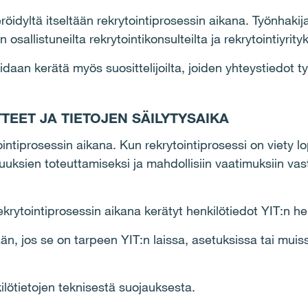
röidyltä itseltään rekrytointiprosessin aikana. Työnhaki
osallistuneilta rekrytointikonsulteilta ja rekrytointiyrityk
daan kerätä myös suosittelijoilta, joiden yhteystiedot ty
TEET JA TIETOJEN SÄILYTYSAIKA
ointiprosessin aikana. Kun rekrytointiprosessi on viety l
isuuksien toteuttamiseksi ja mahdollisiin vaatimuksiin 
ekrytointiprosessin aikana kerätyt henkilötiedot YIT:n hen
n, jos se on tarpeen YIT:n laissa, asetuksissa tai muis
ilötietojen teknisestä suojauksesta.