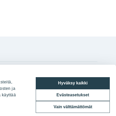
gram
on
i
YIT:n pääkonttori
steitä,
Hyväksy kaikki
Panuntie 11, PL 36, 00620 Helsinki
osten ja
a käyttää
Evästeasetukset
020 433 111
Vain välttämättömät