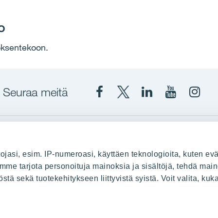
O
öksentekoon.
Seuraa meitä
Facebook
X
YIT
YIT
Insta
YIT
YIT
Corporation
Corporati
YIT
Suomi
Suomi
Suom
up
YIT Suomessa
ojasi, esim. IP-numeroasi, käyttäen teknologioita, kuten evä
stä
Myytävät asunnot
oimme tarjota personoituja mainoksia ja sisältöjä, tehdä main
ä sekä tuotekehitykseen liittyvistä syistä. Voit valita, kuk
le
Vuokrattavat toimitilat
Kiinteistösijoittaminen
Infrarakentaminen