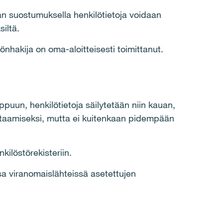
jan suostumuksella henkilötietoja voidaan
siltä.
önhakija on oma-aloitteisesti toimittanut.
oppuun, henkilötietoja säilytetään niin kauan,
vastaamiseksi, mutta ei kuitenkaan pidempään
kilöstörekisteriin.
sa viranomaislähteissä asetettujen