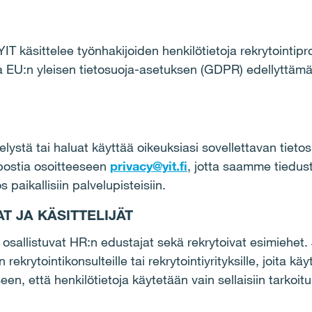
T käsittelee työnhakijoiden henkilötietoja rekrytointipro
ja EU:n yleisen tietosuoja-asetuksen (GDPR) edellyttämäl
telystä tai haluat käyttää oikeuksiasi sovellettavan tiet
öpostia osoitteeseen
privacy@yit.fi
, jotta saamme tieduste
aikallisiin palvelupisteisiin.
T JA KÄSITTELIJÄT
n osallistuvat HR:n edustajat sekä rekrytoivat esimiehet. 
rekrytointikonsulteille tai rekrytointiyrityksille, joita k
en, että henkilötietoja käytetään vain sellaisiin tarkoi