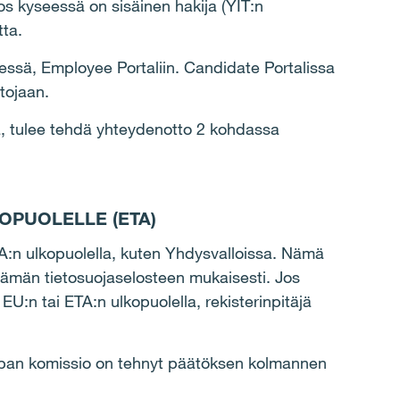
os kyseessä on sisäinen hakija (YIT:n
tta.
seessä, Employee Portaliin. Candidate Portalissa
etojaan.
ssa, tulee tehdä yhteydenotto 2 kohdassa
OPUOLELLE (ETA)
ETA:n ulkopuolella, kuten Yhdysvalloissa. Nämä
ja tämän tietosuojaselosteen mukaisesti. Jos
EU:n tai ETA:n ulkopuolella, rekisterinpitäjä
uroopan komissio on tehnyt päätöksen kolmannen