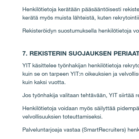
Henkilötietoja kerätään pääsääntöisesti rekiste
kerätä myös muista lähteistä, kuten rekrytointiin 
Rekisteröidyn suostumuksella henkilötietoja voi
7. REKISTERIN SUOJAUKSEN PERIAAT
YIT käsittelee työnhakijan henkilötietoja rekryt
kuin se on tarpeen YIT:n oikeuksien ja velvoll
kuin kaksi vuotta.
Jos työnhakija valitaan tehtävään, YIT siirtää r
Henkilötietoja voidaan myös säilyttää pidempää
velvollisuuksien toteuttamiseksi.
Palveluntarjoaja vastaa (SmartRecruiters) henk