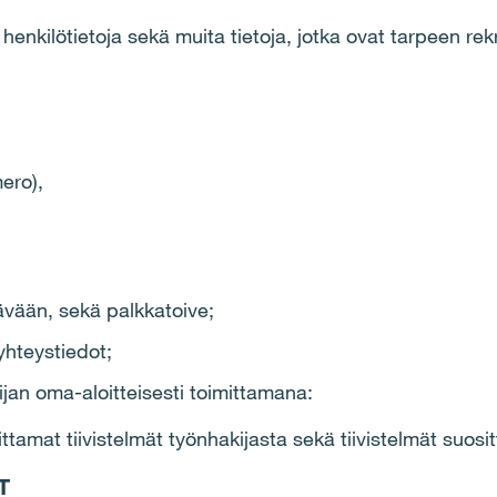
henkilötietoja sekä muita tietoja, jotka ovat tarpeen rek
ero),
vään, sekä palkkatoive;
 yhteystiedot;
an oma-aloitteisesti toimittamana:
ittamat tiivistelmät työnhakijasta sekä tiivistelmät suosit
T