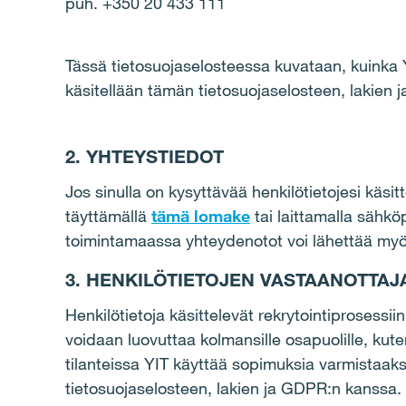
puh. +350 20 433 111
Tässä tietosuojaselosteessa kuvataan, kuinka YI
käsitellään tämän tietosuojaselosteen, lakien 
2. YHTEYSTIEDOT
Jos sinulla on kysyttävää henkilötietojesi käsit
täyttämällä
tämä lomake
tai laittamalla sähk
toimintamaassa yhteydenotot voi lähettää myös p
3. HENKILÖTIETOJEN VASTAANOTTAJA
Henkilötietoja käsittelevät rekrytointiprosessii
voidaan luovuttaa kolmansille osapuolille, kuten 
tilanteissa YIT käyttää sopimuksia varmistaakse
tietosuojaselosteen, lakien ja GDPR:n kanssa.