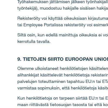
Työhakemuksen jättämisen jälkeen työnhakijalle
työntekijä), muodostuu hakijalle sisäisen hakij
Rekisteröity voi käyttää oikeuksiaan kirjautuma
tai Employee Portalissa rekisteröity voi esimerki
Siltä osin, kun edellä mainittuja oikeuksia ei
kerrotulla tavalla.
9. TIETOJEN SIIRTO EUROOPAN UNI
Olemme ulkoistaneet henkilötietojen käsittelemi
alihankkijat käsittelevät henkilötietoja rekiste
palvelujen toteuttaminen tapahtuu EU:n tai ETA:
varmistaa sopimuksin, että henkilötietoja käsi
Kun henkilötietoja on tarpeen siirtää EU:n tai
maan riittävästä tietosuojan tasosta tai että 