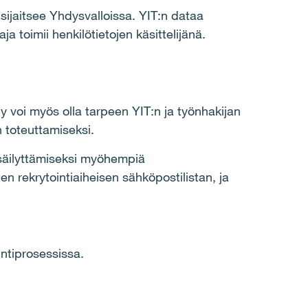
sijaitsee Yhdysvalloissa. YIT:n dataa
a toimii henkilötietojen käsittelijänä.
ely voi myös olla tarpeen YIT:n ja työnhakijan
 toteuttamiseksi.
n säilyttämiseksi myöhempiä
en rekrytointiaiheisen sähköpostilistan, ja
intiprosessissa.