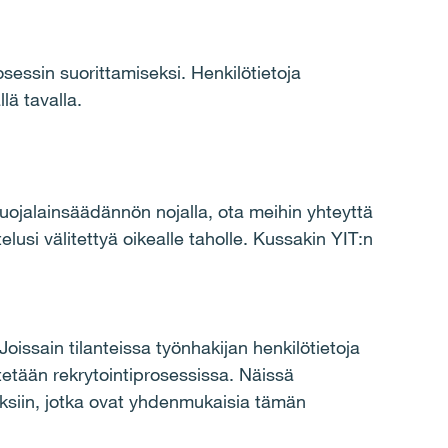
sessin suorittamiseksi. Henkilötietoja
lä tavalla.
osuojalainsäädännön nojalla, ota meihin yhteyttä
lusi välitettyä oikealle taholle. Kussakin YIT:n
Joissain tilanteissa työnhakijan henkilötietoja
äytetään rekrytointiprosessissa. Näissä
tuksiin, jotka ovat yhdenmukaisia tämän