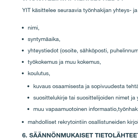
YIT käsittelee seuraavia työnhakijan yhteys- ja 
nimi,
syntymäaika,
yhteystiedot (osoite, sähköposti, puhelinnum
työkokemus ja muu kokemus,
koulutus,
kuvaus osaamisesta ja sopivuudesta tehtä
suosittelukirje tai suosittelijoiden nimet ja
muu vapaamuotoinen informaatio,työnhakij
mahdolliset rekrytointiin osallistuneiden kirjo
6. SÄÄNNÖNMUKAISET TIETOLÄHTEE