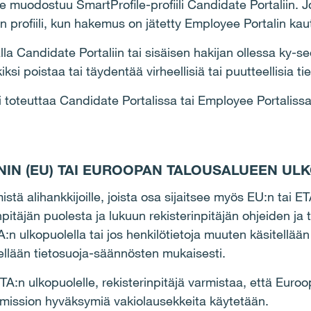
 muodostuu SmartProfile-profiili Candidate Portaliin. J
an profiili, kun hakemus on jätetty Employee Portalin kau
lla Candidate Portaliin tai sisäisen hakijan ollessa ky-
ksi poistaa tai täydentää virheellisiä tai puutteellisia ti
 voi toteuttaa Candidate Portalissa tai Employee Portali
ONIN (EU) TAI EUROOPAN TALOUSALUEEN ULK
stä alihankkijoille, joista osa sijaitsee myös EU:n tai 
rinpitäjän puolesta ja lukuun rekisterinpitäjän ohjeiden 
n ulkopuolella tai jos henkilötietoja muuten käsitellään 
tellään tietosuoja-säännösten mukaisesti.
 ETA:n ulkopuolelle, rekisterinpitäjä varmistaa, että E
komission hyväksymiä vakiolausekkeita käytetään.