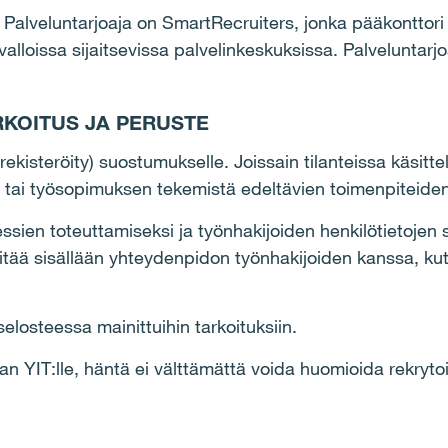
 Palveluntarjoaja on SmartRecruiters, jonka pääkonttori 
loissa sijaitsevissa palvelinkeskuksissa. Palveluntarjoaj
RKOITUS JA PERUSTE
rekisteröity) suostumukselle. Joissain tilanteissa käsitt
tai työsopimuksen tekemistä edeltävien toimenpiteiden
sessien toteuttamiseksi ja työnhakijoiden henkilötietoje
 pitää sisällään yhteydenpidon työnhakijoiden kanssa, kut
selosteessa mainittuihin tarkoituksiin.
aan YIT:lle, häntä ei välttämättä voida huomioida rekryto