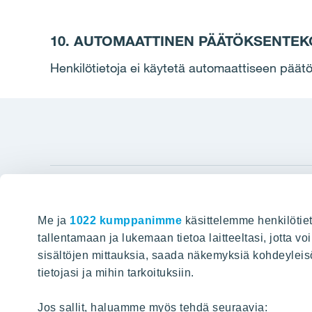
10. AUTOMAATTINEN PÄÄTÖKSENTEK
Henkilötietoja ei käytetä automaattiseen päät
YIT Gro
Me ja
1022 kumppanimme
käsittelemme henkilötiet
Hyvin rakennettu huominen
Tietoa YIT:
tallentamaan ja lukemaan tietoa laitteeltasi, jotta v
sisältöjen mittauksia, saada näkemyksiä kohdeyleisöst
Töihin meil
HAKU
tietojasi ja mihin tarkoituksiin.
Sijoittajat
Projektit
Jos sallit, haluamme myös tehdä seuraavia: