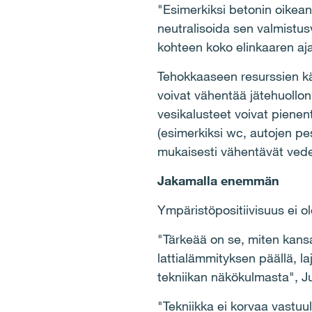
"Esimerkiksi betonin oikeanl
neutralisoida sen valmistusv
kohteen koko elinkaaren aja
Tehokkaaseen resurssien kä
voivat vähentää jätehuollon 
vesikalusteet voivat pienen
(esimerkiksi wc, autojen pe
mukaisesti vähentävät vede
Jakamalla enemmän
Ympäristöpositiivisuus ei 
"Tärkeää on se, miten kans
lattialämmityksen päällä, l
tekniikan näkökulmasta", J
"Tekniikka ei korvaa vastuul