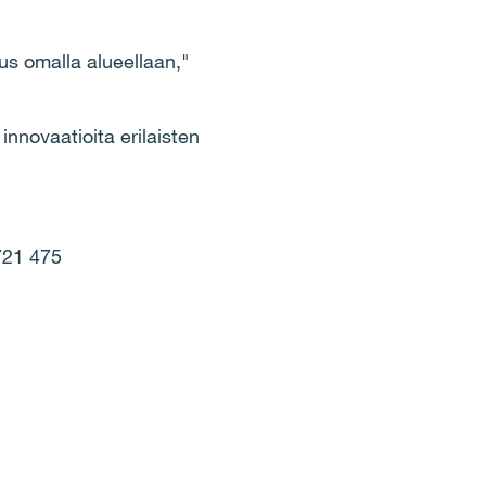
aus omalla alueellaan,"
innovaatioita erilaisten
721 475