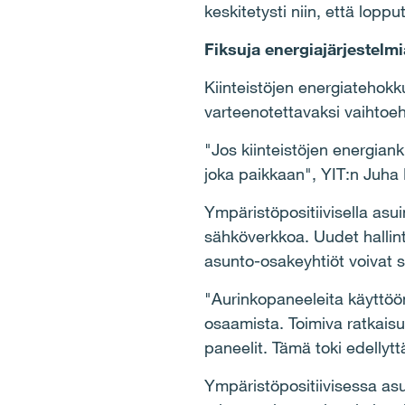
keskitetysti niin, että lop
Fiksuja energiajärjestelmi
Kiinteistöjen energiatehok
varteenotettavaksi vaihtoe
"Jos kiinteistöjen energian
joka paikkaan", YIT:n Juha
Ympäristöpositiivisella as
sähköverkkoa. Uudet hallinta
asunto-osakeyhtiöt voivat 
"Aurinkopaneeleita käyttöön 
osaamista. Toimiva ratkaisu v
paneelit. Tämä toki edellyttä
Ympäristöpositiivisessa as