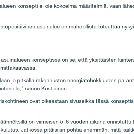
nalueen konsepti ei ole kokoelma määritelmiä, vaan läh
stöpositiivinen asuinalue on mahdollista toteuttaa nykyis
asuinalueen konseptissa on se, että yksittäisten kiinteis
 mittakaavassa.
llaan jo pitkällä rakennusten energiatehokkuuden paran
uetasolla," sanoo Kostiainen.
ityiskohtineen ovat oikeastaan sivuseikka tässä konseptis
 säännöksillä on viimeisen 5–6 vuoden aikana onnistuttu
ulutus. Jatkossa pitäisikin pohtia enemmän, mitä kaikke