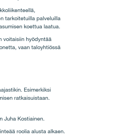
koliikenteellä,
 tarkoitetuilla palveluilla
asumisen koettua laatua.
in voitaisiin hyödyntää
uonetta, vaan taloyhtiössä
jastikin. Esimerkiksi
misen ratkaisuistaan.
:n Juha Kostiainen.
inteää roolia alusta alkaen.