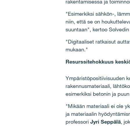
rakentamisessa ja toiminnoi
"Esimerkiksi sähkön-, lämmö
niin, että se on houkuttel
suuntaan", kertoo Solvedin
"Digitaaliset ratkaisut au
mukaan."
Resurssitehokkuus keski
Ympäristöpositiivisuuden k
rakennusmateriaali, lähtöko
esimerkiksi betonin ja puun v
"Mikään materiaali ei ole 
ja materiaalin hyödyntämis
professori
Jyri Seppälä
, j