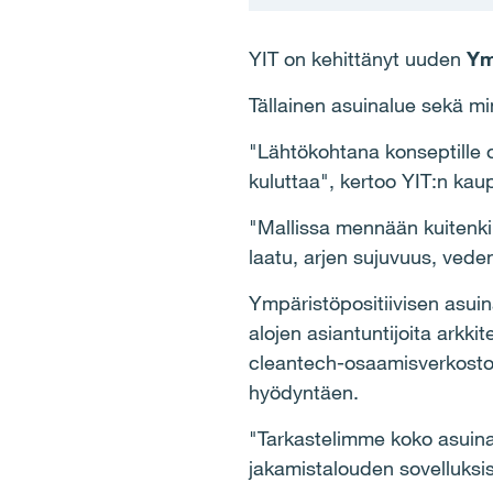
YIT on kehittänyt uuden
Ym
Tällainen asuinalue sekä mi
"Lähtökohtana konseptille o
kuluttaa", kertoo YIT:n kau
"Mallissa mennään kuitenkin
laatu, arjen sujuvuus, veden
Ympäristöpositiivisen asuin
alojen asiantuntijoita arkkit
cleantech-osaamisverkosto So
hyödyntäen.
"Tarkastelimme koko asuinal
jakamistalouden sovelluksis