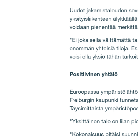
Uudet jakamistalouden sovel
yksityisliikenteen älykkäällä
voidaan pienentää merkittä
"Ei jokaisella välttämättä t
enemmän yhteisiä tiloja. Esi
voisi olla yksiö tähän tark
Positiivinen yhtälö
Euroopassa ympäristölähtöis
Freiburgin kaupunki tunneta
Täysimittaista ympäristöposi
"Yksittäinen talo on liian 
"Kokonaisuus pitäisi suunnit