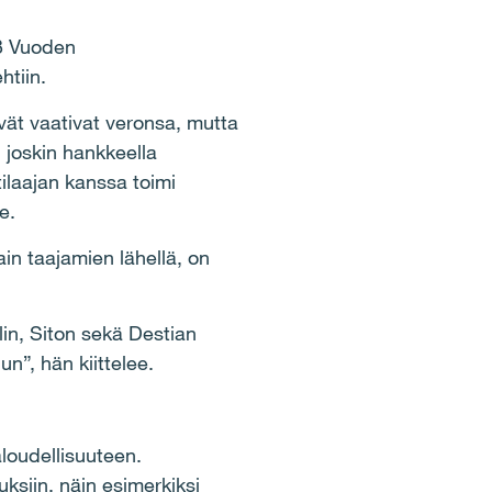
13 Vuoden
htiin.
vät vaativat veronsa, mutta
, joskin hankkeella
tilaajan kanssa toimi
e.
ain taajamien lähellä, on
lin, Siton sekä Destian
n”, hän kiittelee.
loudellisuuteen.
ksiin, näin esimerkiksi