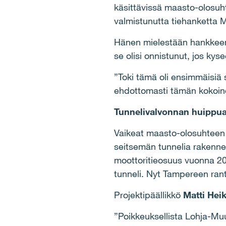
käsittävissä maasto-olosuh
valmistunutta tiehanketta M
Hänen mielestään hankkeen
se olisi onnistunut, jos kys
”Toki tämä oli ensimmäisiä 
ehdottomasti tämän kokoinen
Tunnelivalvonnan huippu
Vaikeat maasto-olosuhteen 
seitsemän tunnelia rakennetti
moottoritieosuus vuonna 200
tunneli. Nyt Tampereen ran
Projektipäällikkö
Matti Hei
”Poikkeuksellista Lohja-Muur