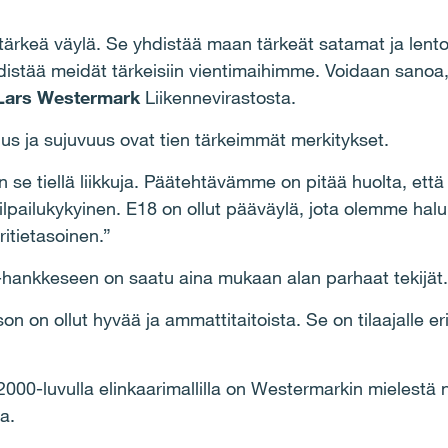
ärkeä väylä. Se yhdistää maan tärkeät satamat ja lento
istää meidät tärkeisiin vientimaihimme. Voidaan sanoa, e
Lars Westermark
Liikennevirastosta.
us ja sujuvuus ovat tien tärkeimmät merkitykset.
 se tiellä liikkuja. Päätehtävämme on pitää huolta, että 
lpailukykyinen. E18 on ollut pääväylä, jota olemme halu
tietasoinen.”
ankkeseen on saatu aina mukaan alan parhaat tekijät.
n on ollut hyvää ja ammattitaitoista. Se on tilaajalle eri
000-luvulla elinkaarimallilla on Westermarkin mielestä 
a.