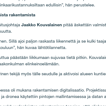
elinkaarikustannuksiltaan edullisin”, hän perustelee.
ista rakentamista
itusjohtaja
Jaakko Kouvalainen
pitää äskettäin valmi
suutta.
nen. Sillä ajoi paljon raskasta liikennettä ja se kulki taa
kouluun”, hän kuvaa lähtötilannetta.
ttua päästään liikkumaan sujuvaa tietä pitkin. Kouvalai
kaakonkulman elinkeinoelämään.
iivinen tekijä myös tälle seudulle ja aktivoisi alueen kunt
sa oli mukana rakentamisen digitalisaatio. Projektissa o
ja dronea käytettiin pintojen mallintamisessa ja datan 