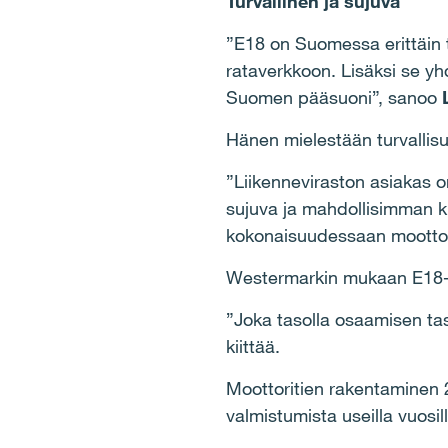
Turvallinen ja sujuva
”E18 on Suomessa erittäin t
rataverkkoon. Lisäksi se yhd
Suomen pääsuoni”, sanoo
Hänen mielestään turvallisu
”Liikenneviraston asiakas on
sujuva ja mahdollisimman ki
kokonaisuudessaan moottori
Westermarkin mukaan E18-h
”Joka tasolla osaamisen taso
kiittää.
Moottoritien rakentaminen 2
valmistumista useilla vuosill