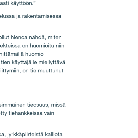
sti käyttöön.”
elussa ja rakentamisessa
ollut hienoa nähdä, miten
kteissa on huomioitu niin
nnittämällä huomio
tien käyttäjälle miellyttävä
liittymiin, on tie muuttunut
nsimmäinen tieosuus, missä
etty tiehankkeissa vain
a, jyrkkäpiirteistä kalliota