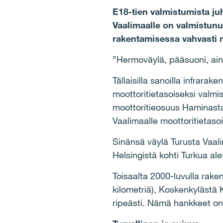
E18-tien valmistumista ju
Vaalimaalle on valmistunu
rakentamisessa vahvasti
”Hermoväylä, pääsuoni, ain
Tällaisilla sanoilla infrara
moottoritietasoiseksi valmi
moottoritieosuus Haminasta 
Vaalimaalle moottoritietaso
Sinänsä väylä Turusta Vaali
Helsingistä kohti Turkua ale
Toisaalta 2000-luvulla rake
kilometriä), Koskenkylästä K
ripeästi. Nämä hankkeet on 