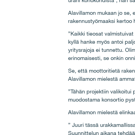
urani kohokohdista”, hän s
Alavillamon mukaan jo se, e
rakennustyömaaksi kertoo hy
”Kaikki tieosat valmistuiva
kyllä hanke myös antoi paljo
yritysrajoja ei tunnettu. Oli
erinomaisesti, se onkin onn
Se, että moottoritietä raken
Alavillamon mielestä ammatti
”Tähän projektiin valikoitu
muodostama konsortio pystyi
Alavillamon mielestä elinka
” Juuri tässä urakkamallis
Suunnittelun aikana tehdään