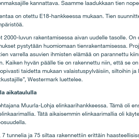
nmaksajille kannattava. Saamme laadukkaan tien nopea
entaa on otettu E18-hankkeessa mukaan. Tien suunnitt
mpäristöä.
t 2000-luvun rakentamisessa aivan uudelle tasolle. On 
mukset pystytään huomiomaan tienrakentamisessa. Proje
i tien varrella asuvien ihmisten elämää on parannettu kii
. Kaiken hyvän päälle tie on rakennettu niin, että se on 
pivasti taidetta mukaan valaistuspylväisiin, siltoihin ja 
kustajille”, Westermark luettelee.
a aikataululla
johtajana Muurla-Lohja elinkaarihankkeessa. Tämä oli e
inkaarimallia. Tätä aikaisemmin elinkaarimallia oli käyt
eosuudella.
7 tunnelia ja 75 siltaa rakennettiin erittäin haasteellisiss