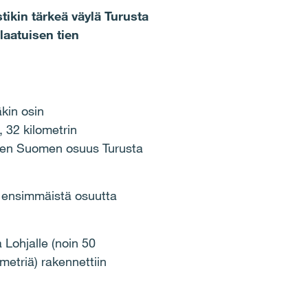
ikin tärkeä väylä Turusta
laatuisen tien
äkin osin
 32 kilometrin
-tien Suomen osuus Turusta
lä ensimmäistä osuutta
 Lohjalle (noin 50
metriä) rakennettiin