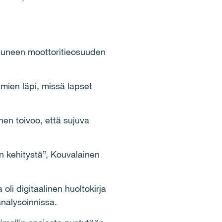
stuneen moottoritieosuuden
jamien läpi, missä lapset
nen toivoo, että sujuva
ien kehitystä”, Kouvalainen
li digitaalinen huoltokirja
analysoinnissa.