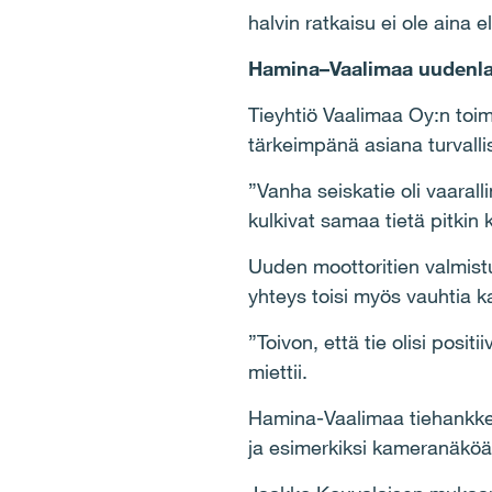
halvin ratkaisu ei ole aina 
Hamina–Vaalimaa uudenla
Tieyhtiö Vaalimaa Oy:n toim
tärkeimpänä asiana turvalli
”Vanha seiskatie oli vaaralli
kulkivat samaa tietä pitkin 
Uuden moottoritien valmistu
yhteys toisi myös vauhtia 
”Toivon, että tie olisi posit
miettii.
Hamina-Vaalimaa tiehankkees
ja esimerkiksi kameranäköä 