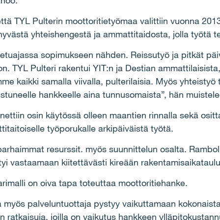
anoo.
ttä TYL Pulterin moottoritietyömaa valittiin vuonna 20
västä yhteishengestä ja ammattitaidosta, jolla työtä te
t etuajassa sopimukseen nähden. Reissutyö ja pitkät päi
n. TYL Pulteri rakentui YIT:n ja Destian ammattilaisista
mme kaikki samalla viivalla, pulterilaisia. Myös yhteistyö 
istuneelle hankkeelle aina tunnusomaista”, hän muistele
nettiin osin käytössä olleen maantien rinnalla sekä ositt
taitoiselle työporukalle arkipäiväistä työtä.
i parhaimmat resurssit. myös suunnittelun osalta. Rambol
 vastaamaan kiitettävästi kireään rakentamisaikatauluu
arimalli on oiva tapa toteuttaa moottoritiehanke.
sa myös palveluntuottaja pystyy vaikuttamaan kokonaista
 ratkaisuja, joilla on vaikutus hankkeen ylläpitokustannu