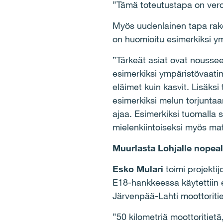
”Tämä toteutustapa on vero
Myös uudenlainen tapa rak
on huomioitu esimerkiksi y
”Tärkeät asiat ovat noussee
esimerkiksi ympäristövaati
eläimet kuin kasvit. Lisäks
esimerkiksi melun torjuntaan
ajaa. Esimerkiksi tuomalla so
mielenkiintoiseksi myös mat
Muurlasta Lohjalle nopeall
Esko Mulari
toimi projekti
E18-hankkeessa käytettiin el
Järvenpää-Lahti moottoriti
”50 kilometriä moottoritietä, 