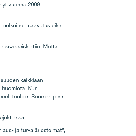
 nyt vuonna 2009
 melkoinen saavutus eikä
eessa opiskeltiin. Mutta
Osuuden kaikkiaan
stä huomiota. Kun
nneli tuolloin Suomen pisin
ojekteissa.
jaus- ja turvajärjestelmät”,