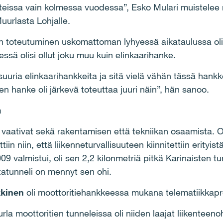
teissa vain kolmessa vuodessa”, Esko Mulari muistelee
uurlasta Lohjalle.
 toteutuminen uskomattoman lyhyessä aikataulussa oli
eessä olisi ollut joku muu kuin elinkaarihanke.
suuria elinkaarihankkeita ja sitä vielä vähän tässä hankk
 hanke oli järkevä toteuttaa juuri näin”, hän sanoo.
a
vaativat sekä rakentamisen että tekniikan osaamista. 
in niin, että liikenneturvallisuuteen kiinnitettiin erityi
9 valmistui, oli sen 2,2 kilonmetriä pitkä Karinaisten tu
tatunneli on mennyt sen ohi.
kkinen
oli moottoritiehankkeessa mukana telematiikkapr
la moottoritien tunneleissa oli niiden laajat liikenteenoh