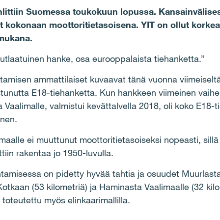
hlittiin Suomessa toukokuun lopussa. Kansainvälisest
t kokonaan moottoritietasoisena. YIT on ollut korkea
 mukana.
utlaatuinen hanke, osa eurooppalaista tiehanketta.”
kentamisen ammattilaiset kuvaavat tänä vuonna viimeiselt
stunutta E18-tiehanketta. Kun hankkeen viimeinen vaihe,
Vaalimalle, valmistui kevättalvella 2018, oli koko E18
inen.
maalle ei muuttunut moottoritietasoiseksi nopeasti, sil
ttiin rakentaa jo 1950-luvulla.
ntamisessa on pidetty hyvää tahtia ja osuudet Muurlasta
otkaan (53 kilometriä) ja Haminasta Vaalimaalle (32 kilo
toteutettu myös elinkaarimallilla.