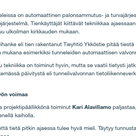
neleissa on automaattinen palonsammutus- ja turvajärjes
järjestelmä. Tienkäyttäjät kiittävät tekniikkaa ajaessaan,
tuu ulkoilman kirkkauden mukaan.
hanke eli tien rakentanut Tieyhtiö Ykköstie pitää tiestä
n mukana esimerkiksi tunneleiden automaattisen valvon
 tekniikka on toiminut hyvin, mutta se vaatii tietysti jat
mässä päivitystä eli tunnelivalvonnan tietoliikennever
yön voimaa
 projektipäällikkönä toiminut
Kari Alavillamo
paljastaa
nellä kaiholla.
että tietä pitkin ajaessa tulee hyvä mieli. Täytyy tunnusta