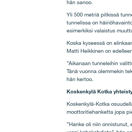
hän sanoo.
Yli 500 metriä pitkissä tun
tunnelissa on häiriöhavainto
esimerkiksi valaistus muut
Koska kyseessä on elinkaari
Matti Heikkinen on edellee
”Aikanaan tunneleihin valittu
Tänä vuonna olemmekin teke
hän kertoo.
Koskenkylä Kotka yhteist
Koskenkylä-Kotka osuudella
moottoritiehanketta jopa pie
”Hanke oli niin onnistunut, 