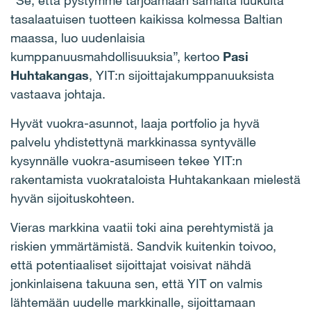
“Se, että pystymme tarjoamaan samalta luukulta
tasalaatuisen tuotteen kaikissa kolmessa Baltian
maassa, luo uudenlaisia
kumppanuusmahdollisuuksia”, kertoo
Pasi
Huhtakangas
, YIT:n sijoittajakumppanuuksista
vastaava johtaja.
Hyvät vuokra-asunnot, laaja portfolio ja hyvä
palvelu yhdistettynä markkinassa syntyvälle
kysynnälle vuokra-asumiseen tekee YIT:n
rakentamista vuokrataloista Huhtakankaan mielestä
hyvän sijoituskohteen.
Vieras markkina vaatii toki aina perehtymistä ja
riskien ymmärtämistä. Sandvik kuitenkin toivoo,
että potentiaaliset sijoittajat voisivat nähdä
jonkinlaisena takuuna sen, että YIT on valmis
lähtemään uudelle markkinalle, sijoittamaan