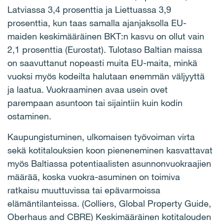
Latviassa 3,4 prosenttia ja Liettuassa 3,9
prosenttia, kun taas samalla ajanjaksolla EU-
maiden keskimääräinen BKT:n kasvu on ollut vain
2,1 prosenttia (Eurostat). Tulotaso Baltian maissa
on saavuttanut nopeasti muita EU-maita, minkä
vuoksi myös kodeilta halutaan enemmän väljyyttä
ja laatua. Vuokraaminen avaa usein ovet
parempaan asuntoon tai sijaintiin kuin kodin
ostaminen.
Kaupungistuminen, ulkomaisen työvoiman virta
sekä kotitalouksien koon pieneneminen kasvattavat
myös Baltiassa potentiaalisten asunnonvuokraajien
määrää, koska vuokra-asuminen on toimiva
ratkaisu muuttuvissa tai epävarmoissa
elämäntilanteissa. (Colliers, Global Property Guide,
Oberhaus and CBRE) Keskimääräinen kotitalouden