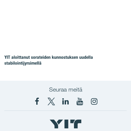
YIT aloittanut sorateiden kunnostuksen uudella
stabilointijyrsimellä
Seuraa meitä
Facebook
X
YIT
YIT
Instagram
YIT
YIT
Corporation
Corporation
YIT
Suomi
Suomi
Suomi