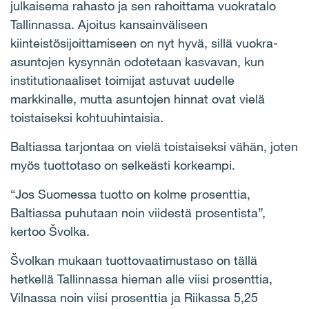
julkaisema rahasto ja sen rahoittama vuokratalo
Tallinnassa. Ajoitus kansainväliseen
kiinteistösijoittamiseen on nyt hyvä, sillä vuokra-
asuntojen kysynnän odotetaan kasvavan, kun
institutionaaliset toimijat astuvat uudelle
markkinalle, mutta asuntojen hinnat ovat vielä
toistaiseksi kohtuuhintaisia.
Baltiassa tarjontaa on vielä toistaiseksi vähän, joten
myös tuottotaso on selkeästi korkeampi.
“Jos Suomessa tuotto on kolme prosenttia,
Baltiassa puhutaan noin viidestä prosentista”,
kertoo Švolka.
Švolkan mukaan tuottovaatimustaso on tällä
hetkellä Tallinnassa hieman alle viisi prosenttia,
Vilnassa noin viisi prosenttia ja Riikassa 5,25