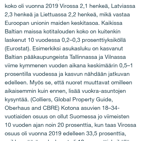
koko oli vuonna 2019 Virossa 2,1 henkeä, Latviassa
2,3 henkeä ja Liettuassa 2,2 henkeä, mikä vastaa
Euroopan unionin maiden keskitasoa. Kaikissa
Baltian maissa kotitalouden koko on kuitenkin
laskenut 10 vuodessa 0,2–0,3 prosenttiyksiköllä
(Eurostat). Esimerkiksi asukasluku on kasvanut
Baltian pääkaupungeista Tallinnassa ja Vilnassa
viime kymmenen vuoden aikana keskimäärin 0,5–1
prosentilla vuodessa ja kasvun nähdään jatkuvan
edelleen. Myös se, että nuoret muuttavat omilleen
aikaisemmin kuin ennen, lisää vuokra-asuntojen
kysyntää. (Colliers, Global Property Guide,
Oberhaus and CBRE) Kotona asuvien 18–34-
vuotiaiden osuus on ollut Suomessa jo viimeisten
10 vuoden ajan noin 20 prosenttia, kun taas Virossa
osuus oli vuonna 2019 edelleen 33,5 prosenttia,