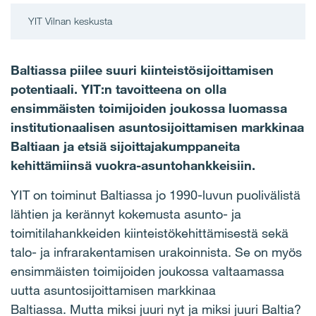
YIT Vilnan keskusta
Baltiassa piilee suuri kiinteistösijoittamisen
potentiaali. YIT:n tavoitteena on olla
ensimmäisten toimijoiden joukossa luomassa
institutionaalisen asuntosijoittamisen markkinaa
Baltiaan ja etsiä sijoittajakumppaneita
kehittämiinsä vuokra-asuntohankkeisiin.
YIT on toiminut Baltiassa jo 1990-luvun puolivälistä
lähtien ja kerännyt kokemusta asunto- ja
toimitilahankkeiden kiinteistökehittämisestä sekä
talo- ja infrarakentamisen urakoinnista.
Se on myös
ensimmäisten toimijoiden joukossa valtaamassa
uutta asuntosijoittamisen markkinaa
Baltiassa. Mutta miksi juuri nyt ja miksi juuri Baltia?