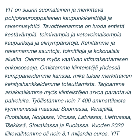
YIT on suurin suomalainen ja merkittävä
pohjoiseurooppalainen kaupunkikehittäjä ja
rakennusyhtiö. Tavoitteenamme on luoda entistä
kestävämpiä, toimivampia ja vetovoimaisempia
kaupunkeja ja elinympäristöjä. Kehitämme ja
rakennamme asuntoja, toimitiloja ja kokonaisia
alueita. Olemme myös vaativan infrarakentamisen
erikoisosaaja. Omistamme kiinteistöjä yhdessä
kumppaneidemme kanssa, mikä tukee merkittävien
kehityshankkeidemme toteuttamista. Tarjoamme
asiakkaillemme myös kiinteistöjen arvoa parantavia
palveluita. Työllistämme noin 7 400 ammattilaista
kymmenessä maassa: Suomessa, Venäjällä,
Ruotsissa, Norjassa, Virossa, Latviassa, Liettuassa,
Tšekissä, Slovakiassa ja Puolassa. Vuoden 2020
liikevaihtomme oli noin 3,1 miljardia euroa. YIT