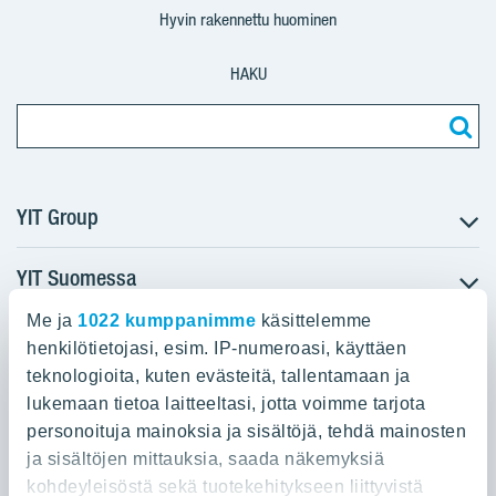
Hyvin rakennettu huominen
HAKU
YIT Group
YIT Suomessa
Tietoa YIT:stä
Töihin meille
Me ja
1022 kumppanimme
käsittelemme
YIT:n pääkonttori
Myytävät asunnot
Sijoittajat
henkilötietojasi, esim. IP-numeroasi, käyttäen
Vuokrattavat toimitilat
teknologioita, kuten evästeitä, tallentamaan ja
Panuntie 11, PL 36, 00620 Helsinki
Projektit
lukemaan tietoa laitteeltasi, jotta voimme tarjota
Kiinteistösijoittaminen
Vastuullisuus
personoituja mainoksia ja sisältöjä, tehdä mainosten
020 433 111
Infrarakentaminen
Media
ja sisältöjen mittauksia, saada näkemyksiä
Toimitilarakentaminen
Yhteystiedot
kohdeyleisöstä sekä tuotekehitykseen liittyvistä