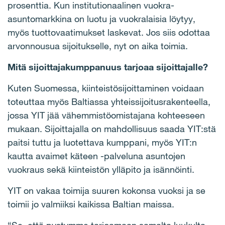
prosenttia. Kun institutionaalinen vuokra-
asuntomarkkina on luotu ja vuokralaisia löytyy,
myös tuottovaatimukset laskevat. Jos siis odottaa
arvonnousua sijoitukselle, nyt on aika toimia.
Mitä sijoittajakumppanuus tarjoaa sijoittajalle?
Kuten Suomessa, kiinteistösijoittaminen voidaan
toteuttaa myös Baltiassa yhteissijoitusrakenteella,
jossa YIT jää vähemmistöomistajana kohteeseen
mukaan. Sijoittajalla on mahdollisuus saada YIT:stä
paitsi tuttu ja luotettava kumppani, myös YIT:n
kautta avaimet käteen -palveluna asuntojen
vuokraus sekä kiinteistön ylläpito ja isännöinti.
YIT on vakaa toimija suuren kokonsa vuoksi ja se
toimii jo valmiiksi kaikissa Baltian maissa.