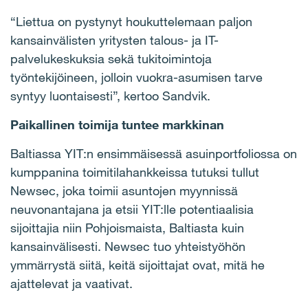
“Liettua on pystynyt houkuttelemaan paljon
kansainvälisten yritysten talous- ja IT-
palvelukeskuksia sekä tukitoimintoja
työntekijöineen, jolloin vuokra-asumisen tarve
syntyy luontaisesti”, kertoo Sandvik.
Paikallinen toimija tuntee markkinan
Baltiassa YIT:n ensimmäisessä asuinportfoliossa on
kumppanina toimitilahankkeissa tutuksi tullut
Newsec, joka toimii asuntojen myynnissä
neuvonantajana ja etsii YIT:lle potentiaalisia
sijoittajia niin Pohjoismaista, Baltiasta kuin
kansainvälisesti. Newsec tuo yhteistyöhön
ymmärrystä siitä, keitä sijoittajat ovat, mitä he
ajattelevat ja vaativat.