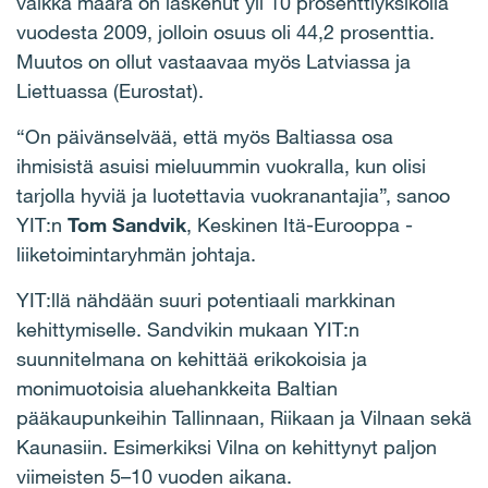
vaikka määrä on laskenut yli 10 prosenttiyksiköllä
vuodesta 2009, jolloin osuus oli 44,2 prosenttia.
Muutos on ollut vastaavaa myös Latviassa ja
Liettuassa (Eurostat).
“On päivänselvää, että myös Baltiassa osa
ihmisistä asuisi mieluummin vuokralla, kun olisi
tarjolla hyviä ja luotettavia vuokranantajia”, sanoo
YIT:n
Tom Sandvik
, Keskinen Itä-Eurooppa -
liiketoimintaryhmän johtaja.
YIT:llä nähdään suuri potentiaali markkinan
kehittymiselle. Sandvikin mukaan YIT:n
suunnitelmana on kehittää erikokoisia ja
monimuotoisia aluehankkeita Baltian
pääkaupunkeihin Tallinnaan, Riikaan ja Vilnaan sekä
Kaunasiin. Esimerkiksi Vilna on kehittynyt paljon
viimeisten 5–10 vuoden aikana.