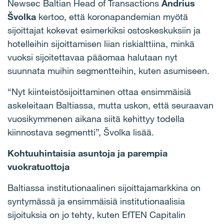
Newsec Baltian Head of Transactions
Andrius
Švolka
kertoo, että koronapandemian myötä
sijoittajat kokevat esimerkiksi ostoskeskuksiin ja
hotelleihin sijoittamisen liian riskialttiina, minkä
vuoksi sijoitettavaa pääomaa halutaan nyt
suunnata muihin segmentteihin, kuten asumiseen.
“Nyt kiinteistösijoittaminen ottaa ensimmäisiä
askeleitaan Baltiassa, mutta uskon, että seuraavan
vuosikymmenen aikana siitä kehittyy todella
kiinnostava segmentti”, Švolka lisää.
Kohtuuhintaisia asuntoja ja parempia
vuokratuottoja
Baltiassa institutionaalinen sijoittajamarkkina on
syntymässä ja ensimmäisiä institutionaalisia
sijoituksia on jo tehty, kuten EfTEN Capitalin