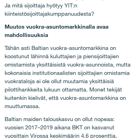
Ja mitä sijoittaja hyötyy YIT:n
kiinteistösijoittajakumppanuudesta?
Muutos vuokra-asuntomarkkinalla avaa
mahdollisuuksia
Tähän asti Baltian vuokra-asuntomarkkina on
koostunut lähinnä kuluttajien ja piensijoittajien
omistamista yksittäisistä vuokra-asunnoista, mutta
kokonaisia institutionaalisten sijoittajien omistamia
vuokrataloja ei ole ollut muutamia yksittäisiä
pilottihankkeita lukuun ottamatta. Monet tekijät
kuitenkin kielivät, että vuokra-asuntomarkkina on
muuttumassa.
Baltian maiden talouskasvu on ollut nopeaa:
vuosien 2017–2019 aikana BKT on kasvanut
vuosittain Virossa keskimäärin 4,6 prosenttia,