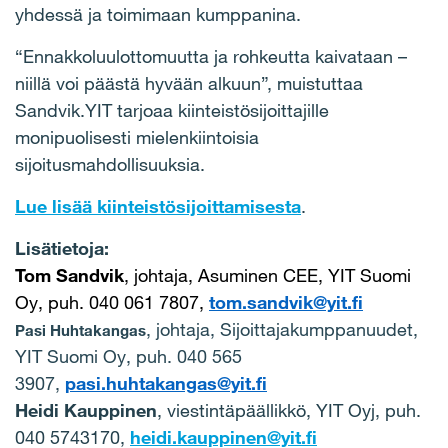
yhdessä ja toimimaan kumppanina.
“Ennakkoluulottomuutta ja rohkeutta kaivataan –
niillä voi päästä hyvään alkuun”, muistuttaa
Sandvik.YIT tarjoaa kiinteistösijoittajille
monipuolisesti mielenkiintoisia
sijoitusmahdollisuuksia.
Lue lisää kiinteistösijoittamisesta
.
Lisätietoja:
Tom Sandvik
, johtaja, Asuminen CEE, YIT Suomi
Oy, puh. 040 061 7807,
tom.sandvik@yit.fi
, johtaja, Sijoittajakumppanuudet,
Pasi Huhtakangas
YIT Suomi Oy, puh. 040 565
3907,
pasi.huhtakangas@yit.fi
Heidi Kauppinen
, viestintäpäällikkö, YIT Oyj, puh.
040 5743170,
heidi.kauppinen@yit.fi