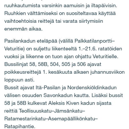
ruuhkautumista varsinkin aamuisin ja iltapäivisin.
Ruuhkien välttämiseksi on suositeltavaa käyttää
vaihtoehtoisia reittejä tai varata siirtymisiin
enemmän aikaa.
Pasilankadun eteläpää (välillä Palkkatilanportti–
Veturitie) on suljettu liikenteeltä 1.–21.6. ratatöiden
vuoksi ja liikenne on tuon ajan ohjattu Veturitielle.
Bussilinjat 58, 58B, 504, 505 ja 506 ajavat
poikkeusreittejä 1. kesäkuuta alkaen juhannusviikon
loppuun asti.
Bussit ajavat Itä-Pasilan ja Nordenskiöldinkadun
välisen osuuden Savonkadun kautta. Lisäksi bussit
58 ja 58B kulkevat Aleksis Kiven kadun sijasta
reittiä Teollisuuskatu–Jämsänkatu–
Ratamestarinkatu–Asemapäällikönkatu–
Ratapihantie.