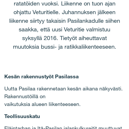
ratatöiden vuoksi. Liikenne on tuon ajan
ohjattu Veturitielle. Juhannuksen jälkeen
liikenne siirtyy takaisin Pasilankadulle siihen
saakka, että uusi Veturitie valmistuu
syksyllä 2016. Tietyöt aiheuttavat
muutoksia bussi- ja ratikkaliikenteeseen.
Kesän rakennustyöt Pasilassa
Uutta Pasilaa rakennetaan kesän aikana näkyvästi.
Rakennustöillä on
vaikutuksia alueen liikenteeseen.
Teollisuuskatu
Eläintarhan ja Itä-Pasilan jalankulkureitit muuttuvat