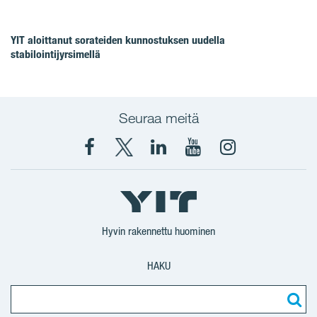
YIT aloittanut sorateiden kunnostuksen uudella
stabilointijyrsimellä
Seuraa meitä
Facebook
X
YIT
YIT
Instagram
YIT
YIT
Corporation
Corporation
YIT
Suomi
Suomi
Suomi
Hyvin rakennettu huominen
HAKU