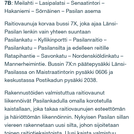
7B
: Meilahti – Lasipalatsi – Senaatintori –
Hakaniemi – Sörnäinen – Pasilan asema
Raitiovaunuja korvaa bussi 7X, joka ajaa Länsi-
Pasilan lenkin vain yhteen suuntaan
Pasilankatu – Kyllikinportti – Pasilanraitio –
Pasilankatu – Pasilansilta ja edelleen reitille
Ratapihantie – Savonkatu – Nordenskiöldinkatu –
Mannerheimintie. Bussin 7X:n päätepysäkki Länsi-
Pasilassa on Maistraatintorin pysäkki 0606 ja
keskustassa Postikadun pysäkki 2038.
Rakennustöiden valmistuttua raitiovaunut
liikennöivät Pasilankadulla omalla korotetulla
kaistallaan, joka takaa raitiovaunujen esteettömän
ja häiriöttömän liikennöinnin. Nykyisen Pasilan sillan
viereen rakennetaan uusi silta, johon sijoitetaan
toinen raitiotiekaistoista. Uusi kaista valmistuu