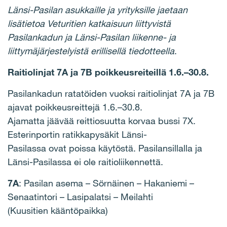
Länsi-Pasilan asukkaille ja yrityksille jaetaan
lisätietoa Veturitien katkaisuun liittyvistä
Pasilankadun ja Länsi-Pasilan liikenne- ja
liittymäjärjestelyistä erillisellä tiedotteella
.
Raitiolinjat 7A ja 7B poikkeusreiteillä 1.6.–30.8.
Pasilankadun ratatöiden vuoksi raitiolinjat 7A ja 7B
ajavat poikkeusreittejä 1.6.–30.8.
Ajamatta jäävää reittiosuutta korvaa bussi 7X.
Esterinportin ratikkapysäkit Länsi-
Pasilassa ovat poissa käytöstä. Pasilansillalla ja
Länsi-Pasilassa ei ole raitioliikennettä.
7A
: Pasilan asema – Sörnäinen – Hakaniemi –
Senaatintori – Lasipalatsi – Meilahti
(Kuusitien kääntöpaikka)