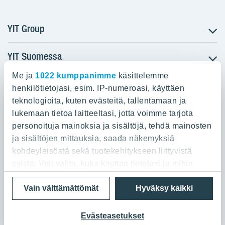
YIT Group
YIT Suomessa
Tietoa YIT:stä
Töihin meille
Me ja
1022 kumppanimme
käsittelemme
YIT:n pääkonttori
Myytävät asunnot
Sijoittajat
henkilötietojasi, esim. IP-numeroasi, käyttäen
Vuokrattavat toimitilat
teknologioita, kuten evästeitä, tallentamaan ja
Panuntie 11, PL 36, 00620 Helsinki
Projektit
lukemaan tietoa laitteeltasi, jotta voimme tarjota
Kiinteistösijoittaminen
Vastuullisuus
personoituja mainoksia ja sisältöjä, tehdä mainosten
020 433 111
Infrarakentaminen
Media
ja sisältöjen mittauksia, saada näkemyksiä
Toimitilarakentaminen
Yhteystiedot
kohdeyleisöstä sekä tuotekehitykseen liittyvistä
Teollisuusrakentaminen
syistä. Voit valita, kuka käyttää tietojasi ja mihin
tarkoituksiin.
Tietosuoja ja Käyttöehdot
Lähetä meille palautetta
Evästeet
Vain välttämättömät
Hyväksy kaikki
© 2026 YIT Oyj
Jos sallit, haluamme myös tehdä seuraavia:
Kerätä tietoja maantieteellisestä sijainnistasi,
Evästeasetukset