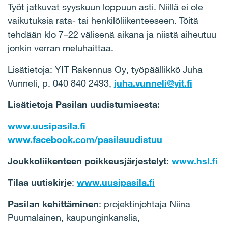
Työt jatkuvat syyskuun loppuun asti. Niillä ei ole
vaikutuksia rata- tai henkilöliikenteeseen. Töitä
tehdään klo 7–22 välisenä aikana ja niistä aiheutuu
jonkin verran meluhaittaa.
Lisätietoja: YIT Rakennus Oy, työpäällikkö Juha
Vunneli, p. 040 840 2493,
juha.vunneli@yit.fi
Lisätietoja Pasilan uudistumisesta:
www.uusipasila.fi
www.facebook.com/pasilauudistuu
Joukkoliikenteen poikkeusjärjestelyt
:
www.hsl.fi
Tilaa uutiskirje
:
www.uusipasila.fi
Pasilan kehittäminen
: projektinjohtaja Niina
Puumalainen, kaupunginkanslia,