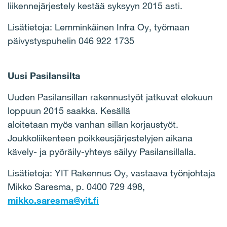
liikennejärjestely kestää syksyyn 2015 asti.
Lisätietoja: Lemminkäinen Infra Oy, työmaan
päivystyspuhelin 046 922 1735
Uusi Pasilansilta
Uuden Pasilansillan rakennustyöt jatkuvat elokuun
loppuun 2015 saakka. Kesällä
aloitetaan myös vanhan sillan korjaustyöt.
Joukkoliikenteen poikkeusjärjestelyjen aikana
kävely- ja pyöräily-yhteys säilyy Pasilansillalla.
Lisätietoja: YIT Rakennus Oy, vastaava työnjohtaja
Mikko Saresma, p. 0400 729 498,
mikko.saresma@yit.fi