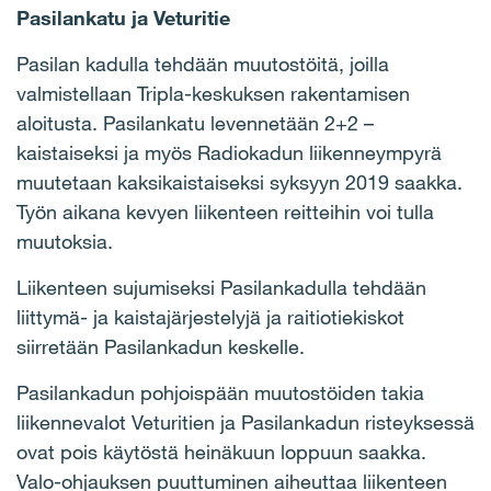
Pasilankatu ja Veturitie
Pasilan kadulla tehdään muutostöitä, joilla
valmistellaan Tripla-keskuksen rakentamisen
aloitusta. Pasilankatu levennetään 2+2 –
kaistaiseksi ja myös Radiokadun liikenneympyrä
muutetaan kaksikaistaiseksi syksyyn 2019 saakka.
Työn aikana kevyen liikenteen reitteihin voi tulla
muutoksia.
Liikenteen sujumiseksi Pasilankadulla tehdään
liittymä- ja kaistajärjestelyjä ja raitiotiekiskot
siirretään Pasilankadun keskelle.
Pasilankadun pohjoispään muutostöiden takia
liikennevalot Veturitien ja Pasilankadun risteyksessä
ovat pois käytöstä heinäkuun loppuun saakka.
Valo-ohjauksen puuttuminen aiheuttaa liikenteen