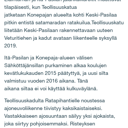
tilapäisesti, kun Teollisuuskatua
jatketaan Konepajan alueelta kohti Keski-Pasilaa
pitkin entistä satamaradan ratakuilua.Teollisuuskatu
liitetään Keski-Pasilaan rakennettavaan uuteen
Veturitiehen ja kadut avataan liikenteelle syksyllä
2019.
Itä-Pasilan ja Konepaja-alueen välisen
Sähköttäjänsillan purkaminen alkaa koulujen
kevätlukukauden 2015 päätyttyä, ja uusi silta
valmistuu vuoden 2016 aikana. Tänä
aikana siltaa ei voi käyttää kulkuväylänä.
Teollisuuskadulta Ratapihantielle noustessa
ajoneuvoliikenne tiivistyy kaksikaistaiseksi.
Vastakkaiseen ajosuuntaan säilyy yksi ajokaista,
joka siirtyy pohjoisemmaksi. Risteyksen