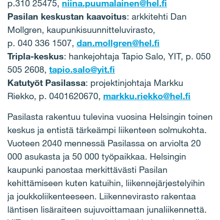
p.310 25475,
niina.puumalainen@hel.fi
Pasilan keskustan kaavoitus
: arkkitehti Dan
Mollgren, kaupunkisuunnitteluvirasto,
p. 040 336 1507,
dan.mollgren@hel.fi
Tripla-keskus
: hankejohtaja Tapio Salo, YIT, p. 050
505 2608,
tapio.salo@yit.fi
Katutyöt Pasilassa
: projektinjohtaja Markku
Riekko, p. 0401620670,
markku.riekko@hel.fi
Pasilasta rakentuu tulevina vuosina Helsingin toinen
keskus ja entistä tärkeämpi liikenteen solmukohta.
Vuoteen 2040 mennessä Pasilassa on arviolta 20
000 asukasta ja 50 000 työpaikkaa. Helsingin
kaupunki panostaa merkittävästi Pasilan
kehittämiseen kuten katuihin, liikennejärjestelyihin
ja joukkoliikenteeseen. Liikennevirasto rakentaa
läntisen lisäraiteen sujuvoittamaan junaliikennettä.