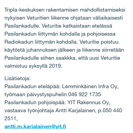
Tripla-keskuksen rakentamisen mahdollistamiseksi
nykyisen Veturitien liikenne ohjataan väliaikaisesti
Pasilankadulle. Veturitie katkaistaan etelässä
Pasilankadun liittymän kohdalla ja pohjoisessa
Radiokadun liittymän kohdalla. Veturitie poistuu
käytöstä juhannuksen jälkeen ja liikenne siirretään
Pasilankadulle siihen saakkka, että uusi Veturitie
valmistuu syksyllä 2019.
Lisätietoja:
Pasilankadun eteläpää: Lemminkäinen Infra Oy,
työmaan päivystyspuhelin 046 922 1735
Pasilankadun pohjoispää: YIT Rakennus Oy,
vastaava työnjohtaja Antti Karjalainen, p.050 440
2511,
antti.m.karjalainen@yit.fi