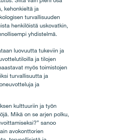
utus. Siitä vain pieni osa
 kehonkieltä ja
ologisen turvallisuuden
ista henkilöistä uskovatkin,
onnollisempi yhdistelmä.
taan luovuutta tukeviin ja
ttelutiloilla ja tilojen
 haastavat myös toimistojen
si turvallisuutta ja
oneuvotteluja ja
yksen kulttuuriin ja työn
öjä. Mikä on se arjen polku,
ujuvoittamiseksi?” sanoo
vain avokonttorien
a, terveellisistä ja