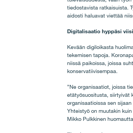
tiedostavista ratkaisuista. T
aidosti haluavat viettää nii
Digitalisaatio hyppäsi vi
Kevään digiloikasta huolima
tekemisen tapoja. Koronapan
niissä paikoissa, joissa suh
konservatiivisempaa.
”Ne organisaatiot, joissa ti
etätyösuositusta, siirtyivä
organisaatioissa sen sijaan o
Yhteistyö on muutakin kuin v
Mikko Pulkkinen huomautta