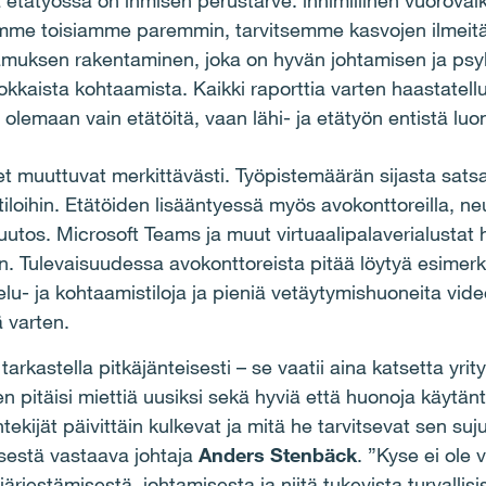
 etätyössä on ihmisen perustarve: inhimillinen vuorovaik
me toisiamme paremmin, tarvitsemme kasvojen ilmeitä,
amuksen rakentaminen, joka on hyvän johtamisen ja psyk
okkaista kohtaamista. Kaikki raporttia varten haastatellu
e olemaan vain etätöitä, vaan lähi- ja etätyön entistä lu
t muuttuvat merkittävästi. Työpistemäärän sijasta satsa
tiloihin. Etätöiden lisääntyessä myös avokonttoreilla, neuvo
utos. Microsoft Teams ja muut virtuaalipalaverialustat
n. Tulevaisuudessa avokonttoreista pitää löytyä esimerkik
elu- ja kohtaamistiloja ja pieniä vetäytymishuoneita vide
ä varten.
tarkastella pitkäjänteisesti – se vaatii aina katsetta yrit
n pitäisi miettiä uusiksi sekä hyviä että huonoja käytänt
öntekijät päivittäin kulkevat ja mitä he tarvitsevat sen s
isestä vastaava johtaja
Anders Stenbäck
. ”Kyse ei ole 
rjestämisestä, johtamisesta ja niitä tukevista turvallisist