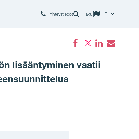
Yhteystiedot
Haku
FI
Facebook
LinkedIn
Email
n lisääntyminen vaatii
leensuunnittelua