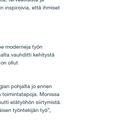
n inspiroivia, että ihmiset
lee moderneja työn
alta vauhditti kehitystä
on ollut
egian pohjalta jo ennen
a toimintatapoja. Monissa
eutti etätyöhön siirtymistä.
äisen työntekijän työ”,