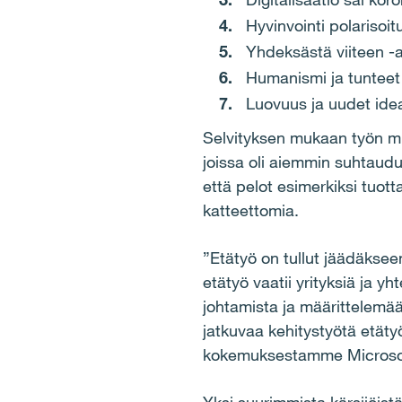
Hyvinvointi polarisoi
Yhdeksästä viiteen -aj
Humanismi ja tunteet 
Luovuus ja uudet idea
Selvityksen mukaan työn mu
joissa oli aiemmin suhtaud
että pelot esimerkiksi tuot
katteettomia.
”Etätyö on tullut jäädäksee
etätyö vaatii yrityksiä ja 
johtamista ja määrittelemään
jatkuvaa kehitystyötä etä
kokemuksestamme Microsofti