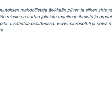
uutoksen mahdollistaja älykkään pilven ja siihen yhtey
tiön missio on auttaa jokaista maailman ihmistä ja orga
ita. Lisätietoa osoitteessa: www.microsoft.fi ja news.mi
mi