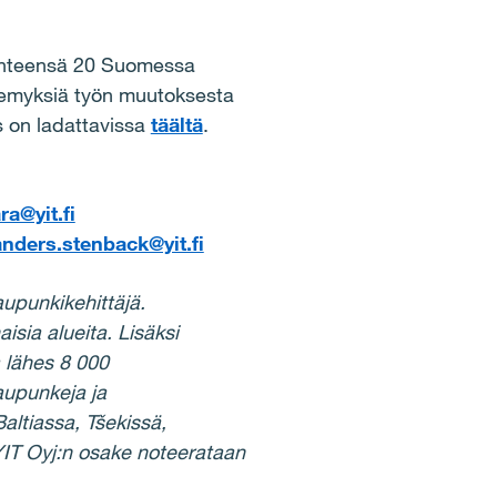
 yhteensä 20 Suomessa
näkemyksiä työn muutoksesta
s on ladattavissa
täältä
.
a@yit.fi
anders.stenback@yit.fi
upunkikehittäjä.
sia alueita. Lisäksi
 lähes 8 000
aupunkeja ja
altiassa, Tšekissä,
 YIT Oyj:n osake noteerataan