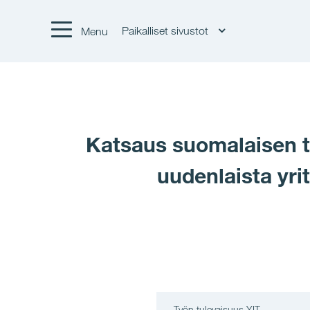
Paikalliset sivustot
Menu
Katsaus suomalaisen t
uudenlaista yri
Työn tulevaisuus YIT