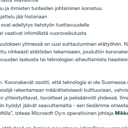
tuu ja ihmisten tunteiden johtaminen korostuu
attelu jää historiaan
ovat edellytys tietotyön tuottavuudelle
t vaativat inhimillistä vuorovaikutusta
utoksen ytimessä on uusi suhtautuminen etätyöhön. Nii
uttu nihkeästi etätöiden tekemiseen, jouduttiin korona
tavuuden laskusta tai teknologian aiheuttamista haasteist
n. Koronakevät osoitti, että teknologia ei ole Suomessa 
yhteisöjä rakentamaan määrätietoisesti kulttuuriaan, vah
 yhteistyötavat, tavoitteet ja pelisäännöt yhdessä. Ilma
työn hyödyt jäävät saavuttamatta - sen tiedämme omast
lla”, toteaa Microsoft Oy:n operatiivinen johtaja
Mikk