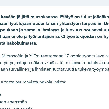
vään jäljiltä murroksessa. Etätyö on tullut jäädäkse
maan työtilojaan uudenlaisiin yhteistyön tarpeisiin. D
rppauksen ja samalla ihmisyys ja luovuus nousevat u
aan ei ole ja työnantajien sekä työntekijöiden on hy
sta näkökulmasta.
Microsoftin ja YIT:n teettämään ”7 oppia työn tulevai
ja yritysjohtajan näkemyksiä siitä, millaisia muutoksia s
an turvallinen ja ihmisten tuottavuutta tukeva työympä
muutosta seuraavista näkökulmista:
n
ditaan enemmän
onasta lisävauhtia