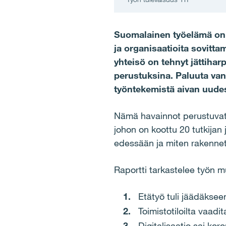
Suomalainen työelämä on ke
ja organisaatioita sovitta
yhteisö on tehnyt jättiha
perustuksina. Paluuta vanh
työntekemistä aivan uude
Nämä havainnot perustuvat 
johon on koottu 20 tutkijan 
edessään ja miten rakenneta
Raportti tarkastelee työn 
Etätyö tuli jäädäksee
Toimistotiloilta vaa
Digitalisaatio sai kor