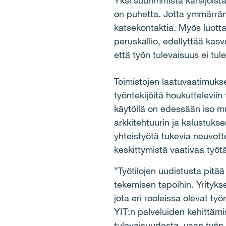
Yksi suurimmista kärsijöistä
on puhetta. Jotta ymmärräm
katsekontaktia. Myös luott
peruskallio, edellyttää kasv
että työn tulevaisuus ei tul
Toimistojen laatuvaatimukse
työntekijöitä houkutteleviin 
käytöllä on edessään iso mu
arkkitehtuurin ja kalustukse
yhteistyötä tukevia neuvott
keskittymistä vaativaa työt
”Työtilojen uudistusta pitää 
tekemisen tapoihin. Yritykse
jota eri rooleissa olevat ty
YIT:n palveluiden kehittäm
tulevaisuudesta, vaan työn jä