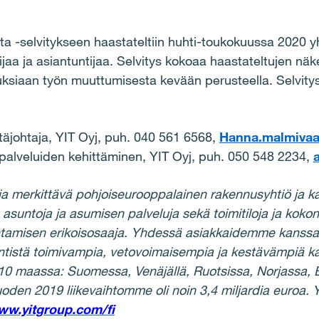
ta -selvitykseen haastateltiin huhti-toukokuussa 2020
tkijaa ja asiantuntijaa. Selvitys kokoaa haastateltujen 
uksiaan työn muuttumisesta kevään perusteella. Selvity
ntäjohtaja, YIT Oyj, puh. 040 561 6568,
Hanna.malmivaar
, palveluiden kehittäminen, YIT Oyj, puh. 050 548 2234,
a merkittävä pohjoiseurooppalainen rakennusyhtiö ja ka
ntoja ja asumisen palveluja sekä toimitiloja ja kokonai
ntamisen erikoisosaaja. Yhdessä asiakkaidemme kanssa
tistä toimivampia, vetovoimaisempia ja kestävämpiä k
10 maassa: Suomessa, Venäjällä, Ruotsissa, Norjassa, B
oden 2019 liikevaihtomme oli noin 3,4 miljardia euroa.
w.yitgroup.com/fi