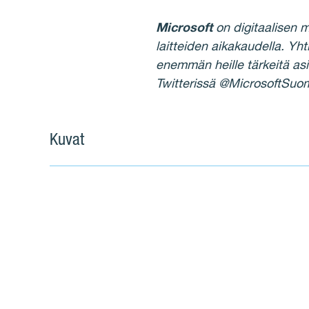
Microsoft
on digitaalisen m
laitteiden aikakaudella. Yh
enemmän heille tärkeitä asio
Twitterissä @MicrosoftSuo
Kuvat