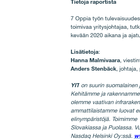
Tietoja raportista
7 Oppia työn tulevaisuudes
toimivaa yritysjohtajaa, tu
kevään 2020 aikana ja ajat
Lisätietoja
:
Hanna Malmivaara
, viesti
Anders Stenbäck
, johtaja
YIT
on suurin suomalainen j
Kehitämme ja rakennamme asu
olemme vaativan infrarake
ammattilaistamme luovat en
elinympäristöjä. Toimimme 
Slovakiassa ja Puolassa. Vu
Nasdaq Helsinki Oy:ssä.
ww