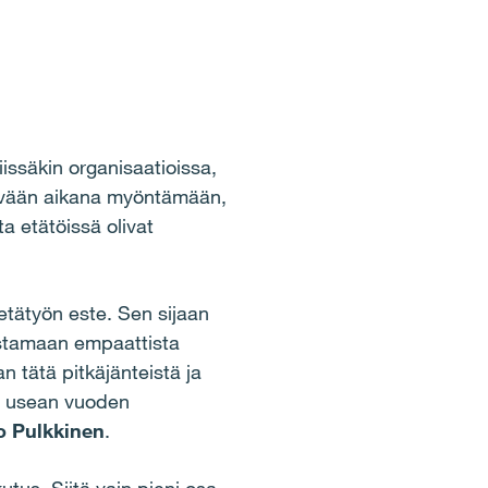
ssäkin organisaatioissa,
kevään aikana myöntämään,
a etätöissä olivat
etätyön este. Sen sijaan
vistamaan empaattista
n tätä pitkäjänteistä ja
a usean vuoden
o Pulkkinen
.