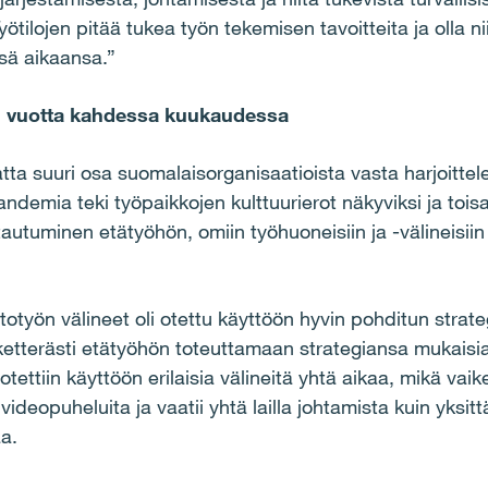
yötilojen pitää tukea työn tekemisen tavoitteita ja olla nii
ssä aikaansa.”
isi vuotta kahdessa kuukaudessa
tta suuri osa suomalaisorganisaatioista vasta harjoitte
demia teki työpaikkojen kulttuurierot näkyviksi ja toisa
tautuminen etätyöhön, omiin työhuoneisiin ja -välineisiin 
etotyön välineet oli otettu käyttöön hyvin pohditun strat
t ketterästi etätyöhön toteuttamaan strategiansa mukaisi
tettiin käyttöön erilaisia välineitä yhtä aikaa, mikä vaik
ideopuheluita ja vaatii yhtä lailla johtamista kuin yksitt
a.