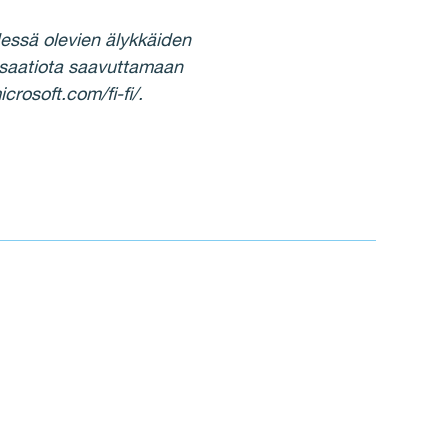
dessä olevien älykkäiden
nisaatiota saavuttamaan
crosoft.com/fi-fi/.