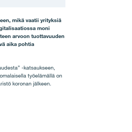
en, mikä vaatii yrityksiä
igitalisaatiossa moni
uteen arvoon tuottavuuden
vä aika pohtia
suudesta” -katsaukseen,
uomalaisella työelämällä on
ristö koronan jälkeen.