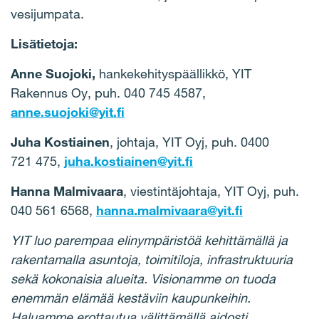
vesijumpata.
Lisätietoja:
Anne Suojoki,
hankekehityspäällikkö, YIT
Rakennus Oy, puh. 040 745 4587,
anne.suojoki@yit.fi
Juha Kostiainen
, johtaja, YIT Oyj, puh. 0400
721 475,
juha.kostiainen@yit.fi
Hanna Malmivaara
, viestintäjohtaja, YIT Oyj, puh.
040 561 6568,
hanna.malmivaara@yit.fi
YIT luo parempaa elinympäristöä kehittämällä ja
rakentamalla asuntoja, toimitiloja, infrastruktuuria
sekä kokonaisia alueita. Visionamme on tuoda
enemmän elämää kestäviin kaupunkeihin.
Haluamme erottautua välittämällä aidosti