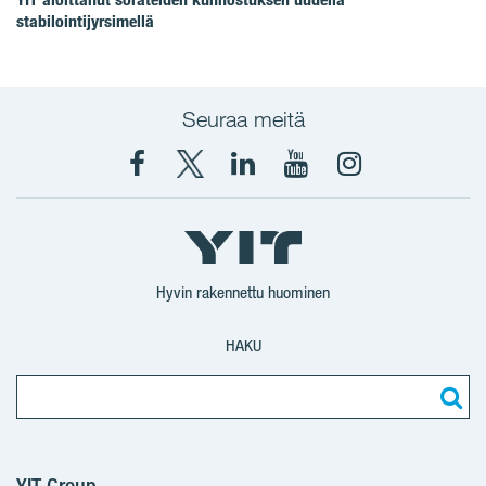
stabilointijyrsimellä
Seuraa meitä
Facebook
X
YIT
YIT
Instagram
YIT
YIT
Corporation
Corporation
YIT
Suomi
Suomi
Suomi
Hyvin rakennettu huominen
HAKU
YIT Group