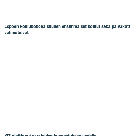
Espoon koulukokonaisuuden ensimmäiset koulut sekä päiväkoti
valmistuivat
YIT aloittanut sorateiden kunnostuksen uudella