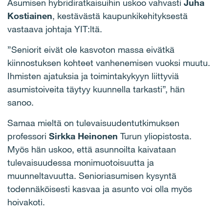
Asumisen hybridiratkaisuihin uskoo vahvasti
Juha
Kostiainen
, kestävästä kaupunkikehityksestä
vastaava johtaja YIT:ltä.
”
Seniorit eivät ole kasvoton massa eivätkä
kiinnostuksen kohteet vanhenemisen vuoksi muutu.
Ihmisten ajatuksia ja toimintakykyyn liittyviä
asumistoiveita täytyy kuunnella tarkasti”, hän
sanoo.
Samaa mieltä on tulevaisuudentutkimuksen
professori
Sirkka Heinonen
Turun yliopistosta.
Myös hän uskoo, että asunnoilta kaivataan
tulevaisuudessa monimuotoisuutta ja
muunneltavuutta. Senioriasumisen kysyntä
todennäk
ö
isesti kasvaa ja asunto voi olla my
ö
s
hoivakoti.