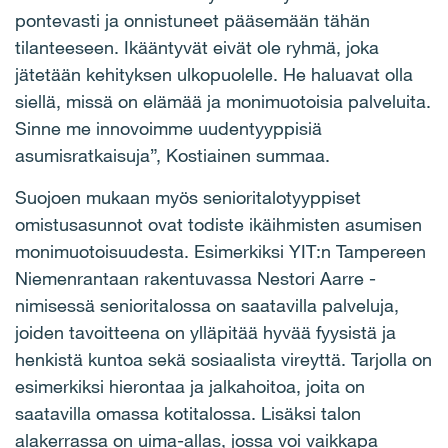
pontevasti ja onnistuneet pääsemään tähän
tilanteeseen. Ikääntyvät eivät ole ryhmä, joka
jä
tet
ään kehityksen ulkopuolelle. He haluavat olla
siellä, missä
on el
ämää ja monimuotoisia palveluita.
Sinne me innovoimme uudentyyppisiä
asumisratkaisuja”, Kostiainen summaa.
Suojoen mukaan myös senioritalotyyppiset
omistusasunnot ovat todiste ikäihmisten asumisen
monimuotoisuudesta. Esimerkiksi YIT:n Tampereen
Niemenrantaan rakentuvassa Nestori Aarre -
nimisessä senioritalossa on saatavilla palveluja,
joiden tavoitteena on ylläpitää hyvää fyysistä ja
henkistä kuntoa sekä sosiaalista vireyttä. Tarjolla on
esimerkiksi hierontaa ja jalkahoitoa, joita on
saatavilla omassa kotitalossa. Lisäksi talon
alakerrassa on uima-allas, jossa voi vaikkapa