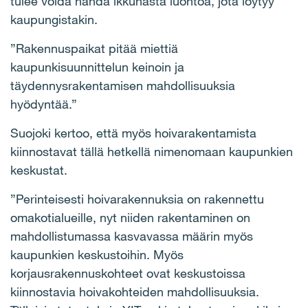
tulee voida nähdä ikkunasta luontoa, jota löytyy
kaupungistakin.
”Rakennuspaikat pitää miettiä
kaupunkisuunnittelun keinoin ja
täydennysrakentamisen mahdollisuuksia
hyödyntää.”
Suojoki kertoo, että myös hoivarakentamista
kiinnostavat tällä hetkellä nimenomaan kaupunkien
keskustat.
”Perinteisesti hoivarakennuksia on rakennettu
omakotialueille, nyt niiden rakentaminen on
mahdollistumassa kasvavassa määrin myös
kaupunkien keskustoihin. Myös
korjausrakennuskohteet ovat keskustoissa
kiinnostavia hoivakohteiden mahdollisuuksia.