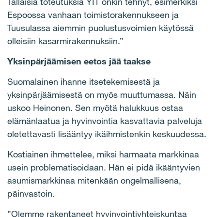
Tällaisia toteutuksia YIT onkin tehnyt, esimerkiksi
Espoossa vanhaan toimistorakennukseen ja
Tuusulassa aiemmin puolustusvoimien käytössä
olleisiin kasarmirakennuksiin.”
Yksinpärjäämisen eetos jää taakse
Suomalainen ihanne itsetekemisestä ja
yksinpärjäämisestä on myös muuttumassa. Näin
uskoo Heinonen. Sen myötä halukkuus ostaa
elämänlaatua ja hyvinvointia kasvattavia palveluja
oletettavasti lisääntyy ikäihmistenkin keskuudessa.
Kostiainen ihmettelee, miksi harmaata markkinaa
usein problematisoidaan. Hän ei pidä ikääntyvien
asumismarkkinaa mitenkään ongelmallisena,
päinvastoin.
”
Olemme rakentaneet hyvinvointiyhteiskuntaa