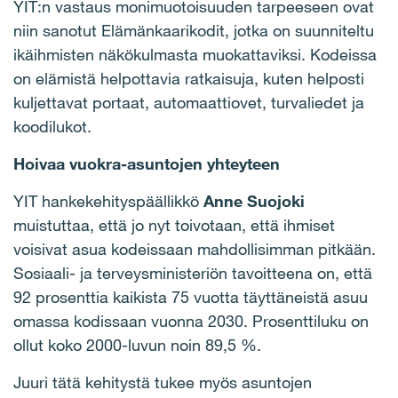
YIT:n vastaus monimuotoisuuden tarpeeseen ovat
niin sanotut Elämänkaarikodit, jotka on suunniteltu
ikäihmisten näkökulmasta muokattaviksi. Kodeissa
on elämistä helpottavia ratkaisuja, kuten helposti
kuljettavat portaat, automaattiovet, turvaliedet ja
koodilukot.
Hoivaa vuokra-asuntojen yhteyteen
YIT hankekehityspäällikkö
Anne Suojoki
muistuttaa, että jo nyt toivotaan, että ihmiset
voisivat asua kodeissaan mahdollisimman pitkään.
Sosiaali- ja terveysministeriön tavoitteena on, että
92 prosenttia kaikista 75 vuotta täyttäneistä asuu
omassa kodissaan vuonna 2030. Prosenttiluku on
ollut koko 2000-luvun noin 89,5 %.
Juuri tätä kehitystä tukee myös asuntojen