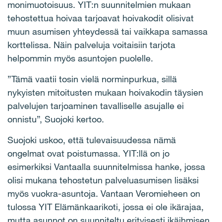
monimuotoisuus. YIT:n suunnitelmien mukaan
tehostettua hoivaa tarjoavat hoivakodit olisivat
muun asumisen yhteydessä tai vaikkapa samassa
korttelissa. Näin palveluja voitaisiin tarjota
helpommin myös asuntojen puolelle.
”Tämä vaatii tosin vielä norminpurkua, sillä
nykyisten mitoitusten mukaan hoivakodin täysien
palvelujen tarjoaminen tavalliselle asujalle ei
onnistu”, Suojoki kertoo.
Suojoki uskoo, että tulevaisuudessa nämä
ongelmat ovat poistumassa. YIT:llä on jo
esimerkiksi Vantaalla suunnitelmissa hanke, jossa
olisi mukana tehostetun palveluasumisen lisäksi
myös vuokra-asuntoja.
Vantaan Veromieheen on
tulossa YIT Elämänkaarikoti, jossa ei ole ikärajaa,
mutta asunnot on suunniteltu erityisesti ikäihmisen