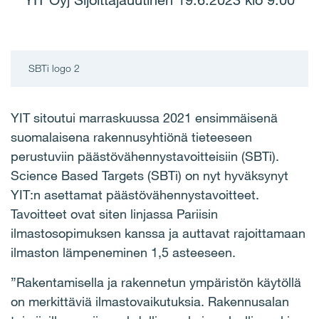
YIT Oyj Sijoittajauutinen 19.6.2023 klo 9.00
SBTi logo 2
YIT sitoutui marraskuussa 2021 ensimmäisenä
suomalaisena rakennusyhtiönä tieteeseen
perustuviin päästövähennystavoitteisiin (SBTi).
Science Based Targets (SBTi) on nyt hyväksynyt
YIT:n asettamat päästövähennystavoitteet.
Tavoitteet ovat siten linjassa Pariisin
ilmastosopimuksen kanssa ja auttavat rajoittamaan
ilmaston lämpeneminen 1,5 asteeseen.
”Rakentamisella ja rakennetun ympäristön käytöllä
on merkittäviä ilmastovaikutuksia. Rakennusalan