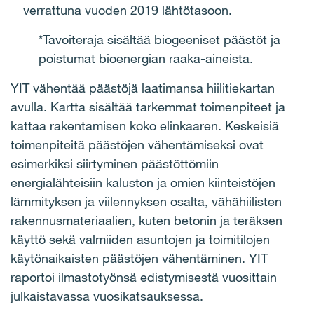
verrattuna vuoden 2019 lähtötasoon.
*Tavoiteraja sisältää biogeeniset päästöt ja
poistumat bioenergian raaka-aineista.
YIT vähentää päästöjä laatimansa hiilitiekartan
avulla. Kartta sisältää tarkemmat toimenpiteet ja
kattaa rakentamisen koko elinkaaren. Keskeisiä
toimenpiteitä päästöjen vähentämiseksi ovat
esimerkiksi siirtyminen päästöttömiin
energialähteisiin kaluston ja omien kiinteistöjen
lämmityksen ja viilennyksen osalta, vähähiilisten
rakennusmateriaalien, kuten betonin ja teräksen
käyttö sekä valmiiden asuntojen ja toimitilojen
käytönaikaisten päästöjen vähentäminen. YIT
raportoi ilmastotyönsä edistymisestä vuosittain
julkaistavassa vuosikatsauksessa.