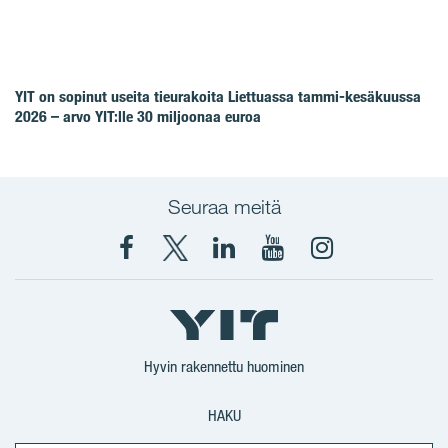
YIT on sopinut useita tieurakoita Liettuassa tammi-kesäkuussa
2026 – arvo YIT:lle 30 miljoonaa euroa
Seuraa meitä
Facebook
X
YIT
YIT
Instagram
YIT
YIT
Corporation
Corporation
YIT
Suomi
Suomi
Suomi
Hyvin rakennettu huominen
HAKU