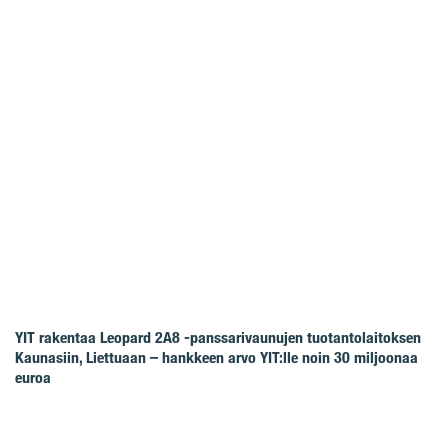
YIT rakentaa Leopard 2A8 -panssarivaunujen tuotantolaitoksen
Kaunasiin, Liettuaan – hankkeen arvo YIT:lle noin 30 miljoonaa
euroa