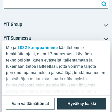
YIT Group
YIT Suomessa
Tietoa YIT:stä
Töihin meille
Me ja
1022 kumppanimme
käsittelemme
YIT:n pääkonttori
Myytävät asunnot
Sijoittajat
henkilötietojasi, esim. IP-numeroasi, käyttäen
Vuokrattavat toimitilat
teknologioita, kuten evästeitä, tallentamaan ja
Panuntie 11, PL 36, 00620 Helsinki
Projektit
lukemaan tietoa laitteeltasi, jotta voimme tarjota
Kiinteistösijoittaminen
Vastuullisuus
personoituja mainoksia ja sisältöjä, tehdä mainosten
020 433 111
Infrarakentaminen
Media
ja sisältöjen mittauksia, saada näkemyksiä
Toimitilarakentaminen
Yhteystiedot
kohdeyleisöstä sekä tuotekehitykseen liittyvistä
Teollisuusrakentaminen
syistä. Voit valita, kuka käyttää tietojasi ja mihin
tarkoituksiin.
Tietosuoja ja Käyttöehdot
Lähetä meille palautetta
Evästeet
Vain välttämättömät
Hyväksy kaikki
© 2026 YIT Oyj
Jos sallit, haluamme myös tehdä seuraavia: