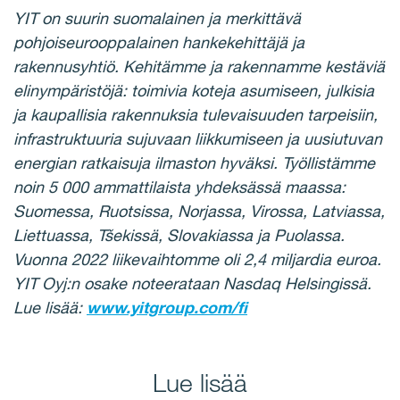
YIT on suurin suomalainen ja merkittävä
pohjoiseurooppalainen hankekehittäjä ja
rakennusyhtiö. Kehitämme ja rakennamme kestäviä
elinympäristöjä: toimivia koteja asumiseen, julkisia
ja kaupallisia rakennuksia tulevaisuuden tarpeisiin,
infrastruktuuria sujuvaan liikkumiseen ja uusiutuvan
energian ratkaisuja ilmaston hyväksi. Työllistämme
noin 5 000 ammattilaista yhdeksässä maassa:
Suomessa, Ruotsissa, Norjassa, Virossa, Latviassa,
Liettuassa, Tšekissä, Slovakiassa ja Puolassa.
Vuonna 2022 liikevaihtomme oli 2,4 miljardia euroa.
YIT Oyj:n osake noteerataan Nasdaq Helsingissä.
Lue lisää:
www.yitgroup.com/fi
Lue lisää