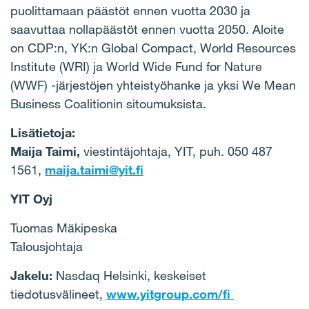
puolittamaan päästöt ennen vuotta 2030 ja
saavuttaa nollapäästöt ennen vuotta 2050. Aloite
on CDP:n, YK:n Global Compact, World Resources
Institute (WRI) ja World Wide Fund for Nature
(WWF) -järjestöjen yhteistyöhanke ja yksi We Mean
Business Coalitionin sitoumuksista.
Lisätietoja:
Maija Taimi,
viestintäjohtaja, YIT, puh. 050 487
1561,
maija.taimi@yit.fi
YIT Oyj
Tuomas Mäkipeska
Talousjohtaja
Jakelu:
Nasdaq Helsinki, keskeiset
tiedotusvälineet,
www.yitgroup.com/fi