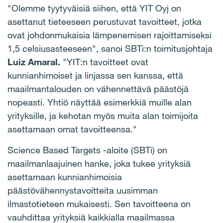
"Olemme tyytyväisiä siihen, että YIT Oyj on
asettanut tieteeseen perustuvat tavoitteet, jotka
ovat johdonmukaisia lämpenemisen rajoittamiseksi
1,5 celsiusasteeseen", sanoi SBTi:n toimitusjohtaja
Luiz Amaral.
"YIT:n tavoitteet ovat
kunnianhimoiset ja linjassa sen kanssa, että
maailmantalouden on vähennettävä päästöjä
nopeasti. Yhtiö näyttää esimerkkiä muille alan
yrityksille, ja kehotan myös muita alan toimijoita
asettamaan omat tavoitteensa."
Science Based Targets -aloite (SBTi) on
maailmanlaajuinen hanke, joka tukee yrityksiä
asettamaan kunnianhimoisia
päästövähennystavoitteita uusimman
ilmastotieteen mukaisesti. Sen tavoitteena on
vauhdittaa yrityksiä kaikkialla maailmassa