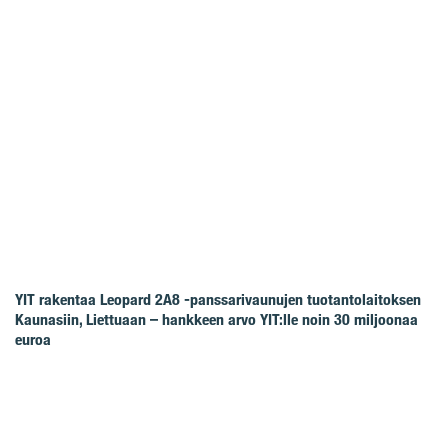
YIT rakentaa Leopard 2A8 -panssarivaunujen tuotantolaitoksen
Kaunasiin, Liettuaan – hankkeen arvo YIT:lle noin 30 miljoonaa
euroa