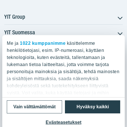
YIT Group
YIT Suomessa
Tietoa YIT:stä
Töihin meille
Me ja
1022 kumppanimme
käsittelemme
YIT:n pääkonttori
Myytävät asunnot
Sijoittajat
henkilötietojasi, esim. IP-numeroasi, käyttäen
Vuokrattavat toimitilat
teknologioita, kuten evästeitä, tallentamaan ja
Panuntie 11, PL 36, 00620 Helsinki
Projektit
lukemaan tietoa laitteeltasi, jotta voimme tarjota
Kiinteistösijoittaminen
Vastuullisuus
personoituja mainoksia ja sisältöjä, tehdä mainosten
020 433 111
Infrarakentaminen
Media
ja sisältöjen mittauksia, saada näkemyksiä
Toimitilarakentaminen
Yhteystiedot
kohdeyleisöstä sekä tuotekehitykseen liittyvistä
Teollisuusrakentaminen
syistä. Voit valita, kuka käyttää tietojasi ja mihin
tarkoituksiin.
Tietosuoja ja Käyttöehdot
Lähetä meille palautetta
Evästeet
Vain välttämättömät
Hyväksy kaikki
© 2026 YIT Oyj
Jos sallit, haluamme myös tehdä seuraavia:
Kerätä tietoja maantieteellisestä sijainnistasi,
Evästeasetukset