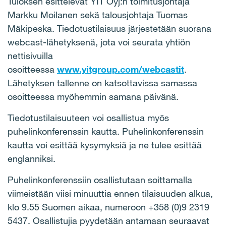
Tuloksen esittelevät YIT Oyj:n toimitusjohtaja
Markku Moilanen sekä talousjohtaja Tuomas
Mäkipeska. Tiedotustilaisuus järjestetään suorana
webcast-lähetyksenä, jota voi seurata yhtiön
nettisivuilla
osoitteessa
www.yitgroup.com/webcastit
.
Lähetyksen tallenne on katsottavissa samassa
osoitteessa myöhemmin samana päivänä.
Tiedotustilaisuuteen voi osallistua myös
puhelinkonferenssin kautta. Puhelinkonferenssin
kautta voi esittää kysymyksiä ja ne tulee esittää
englanniksi.
Puhelinkonferenssiin osallistutaan soittamalla
viimeistään viisi minuuttia ennen tilaisuuden alkua,
klo 9.55 Suomen aikaa, numeroon +358 (0)9 2319
5437. Osallistujia pyydetään antamaan seuraavat