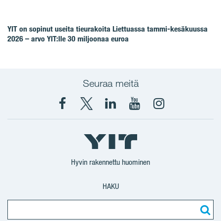
YIT on sopinut useita tieurakoita Liettuassa tammi-kesäkuussa
2026 – arvo YIT:lle 30 miljoonaa euroa
Seuraa meitä
Facebook
X
YIT
YIT
Instagram
YIT
YIT
Corporation
Corporation
YIT
Suomi
Suomi
Suomi
Hyvin rakennettu huominen
HAKU