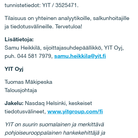
tunnistetiedot: YIT / 3525471.
Tilaisuus on yhteinen analyytikoille, salkunhoitajille
ja tiedotusvälineille. Tervetuloa!
Lisätietoja:
Samu Heikkilä, sijoittajasuhdepäällikkö, YIT Oyj,
puh. 044 581 7979,
samu.heikkila@yit.fi
YIT Oyj
Tuomas Mäkipeska
Talousjohtaja
Jakelu:
Nasdaq Helsinki, keskeiset
tiedotusvälineet,
www.yitgroup.com/fi
YIT on suurin suomalainen ja merkittävä
pohjoiseurooppalainen hankekehittäjä ja