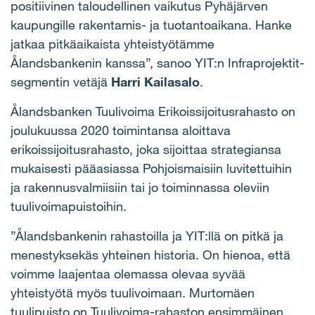
positiivinen taloudellinen vaikutus Pyhäjärven
kaupungille rakentamis- ja tuotantoaikana. Hanke
jatkaa pitkäaikaista yhteistyötämme
Ålandsbankenin kanssa”, sanoo YIT:n Infraprojektit-
segmentin vetäjä
Harri Kailasalo
.
Ålandsbanken Tuulivoima Erikoissijoitusrahasto on
joulukuussa 2020 toimintansa aloittava
erikoissijoitusrahasto, joka sijoittaa strategiansa
mukaisesti pääasiassa Pohjoismaisiin luvitettuihin
ja rakennusvalmiisiin tai jo toiminnassa oleviin
tuulivoimapuistoihin.
”Ålandsbankenin rahastoilla ja YIT:llä on pitkä ja
menestyksekäs yhteinen historia. On hienoa, että
voimme laajentaa olemassa olevaa syvää
yhteistyötä myös tuulivoimaan. Murtomäen
tuulipuisto on Tuulivoima-rahaston ensimmäinen