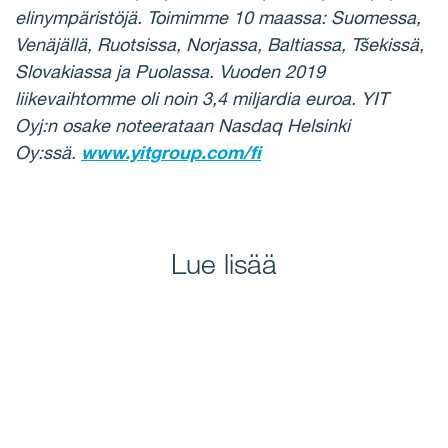
elinympäristöjä. Toimimme 10 maassa: Suomessa,
Venäjällä, Ruotsissa, Norjassa, Baltiassa, Tšekissä,
Slovakiassa ja Puolassa. Vuoden 2019
liikevaihtomme oli noin 3,4 miljardia euroa. YIT
Oyj:n osake noteerataan Nasdaq Helsinki
Oy:ssä.
www.yitgroup.com/fi
Lue lisää