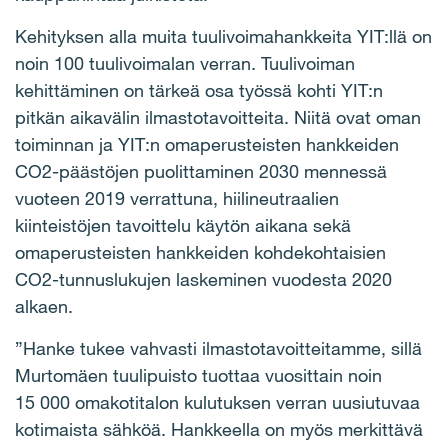
Kehityksen alla muita tuulivoimahankkeita YIT:llä on
noin 100 tuulivoimalan verran. Tuulivoiman
kehittäminen on tärkeä osa työssä kohti YIT:n
pitkän aikavälin ilmastotavoitteita. Niitä ovat oman
toiminnan ja YIT:n omaperusteisten hankkeiden
CO2-päästöjen puolittaminen 2030 mennessä
vuoteen 2019 verrattuna, hiilineutraalien
kiinteistöjen tavoittelu käytön aikana sekä
omaperusteisten hankkeiden kohdekohtaisien
CO2-tunnuslukujen laskeminen vuodesta 2020
alkaen.
”Hanke tukee vahvasti ilmastotavoitteitamme, sillä
Murtomäen tuulipuisto tuottaa vuosittain noin
15 000 omakotitalon kulutuksen verran uusiutuvaa
kotimaista sähköä. Hankkeella on myös merkittävä