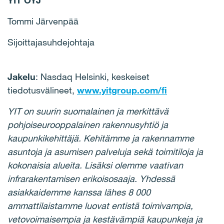
YIT OYJ
Tommi Järvenpää
Sijoittajasuhdejohtaja
Jakelu
: Nasdaq Helsinki, keskeiset
tiedotusvälineet,
www.yitgroup.com/fi
YIT on suurin suomalainen ja merkittävä
pohjoiseurooppalainen rakennusyhtiö ja
kaupunkikehittäjä. Kehitämme ja rakennamme
asuntoja ja asumisen palveluja sekä toimitiloja ja
kokonaisia alueita. Lisäksi olemme vaativan
infrarakentamisen erikoisosaaja. Yhdessä
asiakkaidemme kanssa lähes 8 000
ammattilaistamme luovat entistä toimivampia,
vetovoimaisempia ja kestävämpiä kaupunkeja ja