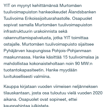
YIT on myynyt kehittämänsä Murtomäen
tuulivoimapuiston hankeoikeudet Ålandsbanken
Tuulivoima Erikoissijoitusrahastolle. Osapuolet
sopivat samalla Murtomäen tuulivoimapuiston
infrastruktuurin urakoinnista sekä
rakennuttamispalvelusta, jotka YIT toimittaa
ostajalle. Murtomäen tuulivoimapuisto sijaitsee
Pyhäjärven kaupungissa Pohjois-Pohjanmaan
maakunnassa. Hanke käsittää 15 tuulivoimalaa ja
mahdollistaa kokonaisteholtaan noin 90 MW:n
tuotantokapasiteetin. Hanke myydään
luvituksellisesti valmiina.
Kauppa kirjataan vuoden viimeisen neljänneksen
tilauskantaan, josta osa tuloutuu vielä vuoden 2020
aikana. Osapuolet ovat sopineet, ettei
kauppahintaa julkisteta.