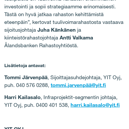
investointi ja sopii strategiaamme erinomaisesti.
Tästä on hyvä jatkaa rahaston kehittämistä
eteenpäin”, kertovat tuulivoimarahastosta vastaava
sijoitusjohtaja
Juha Känkänen
ja
kiinteistörahastojohtaja
Antti Valkama
Ålandsbanken Rahastoyhtiöstä.
Lisätietoja antavat:
Tommi Järvenpää
, Sijoittajasuhdejohtaja, YIT Oyj,
puh. 040 576 0288,
tommi.jarvenpää@yit.fi
Harri Kailasalo
, Infraprojektit-segmentin johtaja,
YIT Oyj, puh. 0400 401 538,
harri.kailasalo@yit.fi