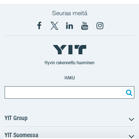
Seuraa meitä
Facebook
X
YIT
YIT
Instagram
YIT
YIT
Corporation
Corporation
YIT
Suomi
Suomi
Suomi
Hyvin rakennettu huominen
HAKU
YIT Group
YIT Suomessa
Tietoa YIT:stä