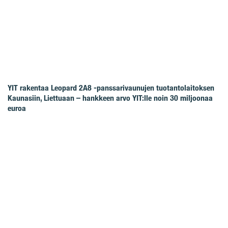
YIT rakentaa Leopard 2A8 -panssarivaunujen tuotantolaitoksen
Kaunasiin, Liettuaan – hankkeen arvo YIT:lle noin 30 miljoonaa
euroa