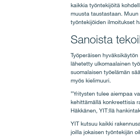
kaikkia työntekijöitä kohde
muusta taustastaan. Muun m
työntekijöiden ilmoitukset 
Sanoista teko
Työperäisen hyväksikäytön 
lähetetty ulkomaalainen työ
suomalaisen työelämän säänn
myös kielimuuri.
”Yritysten tulee aiempaa v
kehittämällä konkreettisia 
Häkkänen, YIT:llä hankintak
YIT kutsuu kaikki rakennusa
joilla jokaisen työntekijän