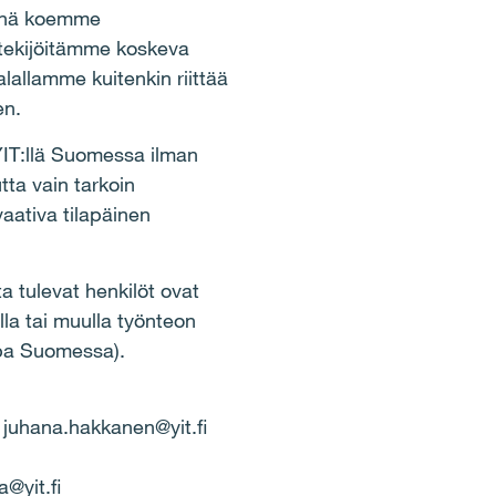
iönä koemme
tekijöitämme koskeva
lallamme kuitenkin riittää
en.
 YIT:llä Suomessa ilman
ta vain tarkoin
vaativa tilapäinen
a tulevat henkilöt ovat
la tai muulla työnteon
upa Suomessa).
, juhana.hakkanen@yit.fi
@yit.fi