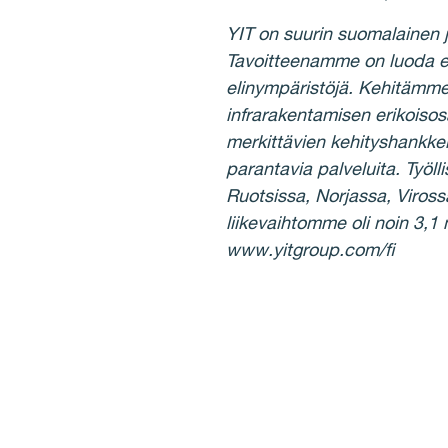
YIT on suurin suomalainen 
Tavoitteenamme on luoda e
elinympäristöjä. Kehitämme
infrarakentamisen erikois
merkittävien kehityshankke
parantavia palveluita. Työ
Ruotsissa, Norjassa, Viross
liikevaihtomme oli noin 3,1
www.yitgroup.com/fi