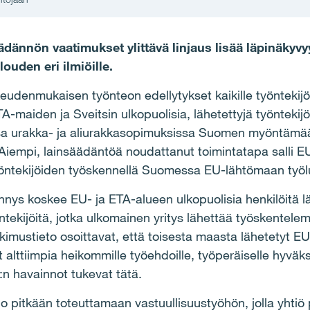
ännön vaatimukset ylittävä linjaus lisää läpinäkyvyy
ouden eri ilmiöille.
eudenmukaisen työnteon edellytykset kaikille työntekijö
maiden ja Sveitsin ulkopuolisia, lähetettyjä työntekijöit
sa urakka- ja aliurakkasopimuksissa Suomen myöntämää 
. Aiempi, lainsäädäntöä noudattanut toimintatapa salli E
työntekijöiden työskennellä Suomessa EU-lähtömaan työlu
ys koskee EU- ja ETA-alueen ulkopuolisia henkilöitä läh
öntekijöitä, jotka ulkomainen yritys lähettää työskente
utkimustieto osoittavat, että toisesta maasta lähetetyt E
t alttiimpia heikommille työehdoille, työperäiselle hyväk
T:n havainnot tukevat tätä.
jo pitkään toteuttamaan vastuullisuustyöhön, jolla yhtiö