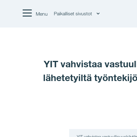
Paikalliset sivustot
Menu
YIT vahvistaa vastuul
lähetetyiltä työnteki
YIT vahvistaa vastuullisuuskäytä