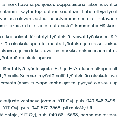
ja merkittävänä pohjoiseurooppalaisena rakennusyht
a alamme käytäntöjä uuteen suuntaan. Lähetettyjä työn
käynnissä olevan vastuullisuustyömme rinnalle. Tehtävää a
emme jokaisen toimijan sitoutumista”, kommentoi Häkkän
ulkopuoliset, lähetetyt työntekijät voivat työskennellä
än oleskelulupaa tai muuta työnteko- ja oleskeluoikeut
uksissa, joihin lukeutuvat esimerkiksi erikoisosaamista 
yöntämä muukalaispassi.
ähetettyjä työntekijöitä. EU- ja ETA-alueen ulkopuolelt
n työmaille Suomen myöntämällä työntekijän oleskeluluval
Suomesta (esim. turvapaikanhakijat tai pysyvä oleskelul
taketjusta vastaava johtaja, YIT Oyj, puh. 040 848 3498
a, YIT Oyj, puh. 040 572 3568, pii.raulo@yit.fi
ntäjohtaja, YIT Oyj, puh. 040 561 6568, hanna.malmivaara