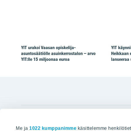
YIT urakoi Vaasan opiskelija-
YIT käynni
asuntosäätiölle asuinkerrostalon – arvo
Heikkaan 
YIT:lle 15 miljoonaa euroa
lanseeraa 
YIT Gro
Me ja
1022 kumppanimme
käsittelemme henkilötiet