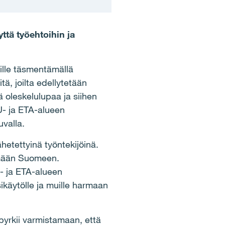
ttä työehtoihin ja
ille täsmentämällä
ä, joilta edellytetään
oleskelulupaa ja siihen
U- ja ETA-alueen
valla.
etettyinä työntekijöinä.
lemään Suomeen.
U- ja ETA-alueen
sikäytölle ja muille harmaan
 pyrkii varmistamaan, että