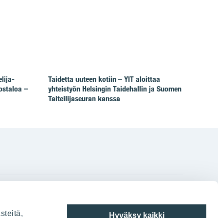
lija-
Taidetta uuteen kotiin – YIT aloittaa
ostaloa –
yhteistyön Helsingin Taidehallin ja Suomen
Taiteilijaseuran kanssa
gram
on
i
YIT:n pääkonttori
steitä,
Hyväksy kaikki