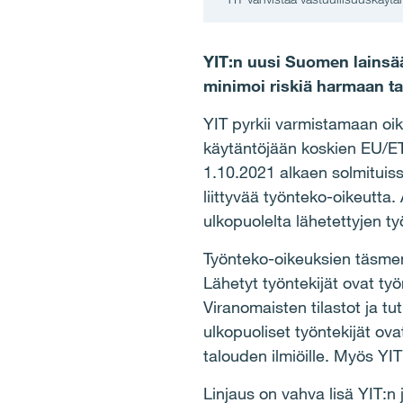
YIT:n uusi Suomen lainsääd
minimoi riskiä harmaan tal
YIT pyrkii varmistamaan oik
käytäntöjään koskien EU/ETA-
1.10.2021 alkaen solmituis
liittyvää työnteko-oikeutta
ulkopuolelta lähetettyjen 
Työnteko-oikeuksien täsmenn
Lähetyt työntekijät ovat ty
Viranomaisten tilastot ja t
ulkopuoliset työntekijät ova
talouden ilmiöille. Myös YI
Linjaus on vahva lisä YIT:n 