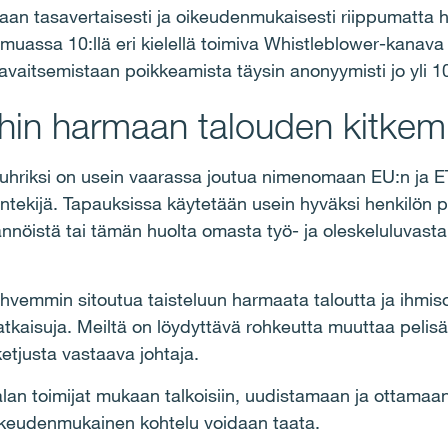
llaan tasavertaisesti ja oikeudenmukaisesti riippumatta 
uassa 10:llä eri kielellä toimiva Whistleblower-kanava
havaitsemistaan poikkeamista täysin anonyymisti jo yli 1
ihin harmaan talouden kitkem
uhriksi on usein vaarassa joutua nimenomaan EU:n ja E
ntekijä. Tapauksissa käytetään usein hyväksi henkilön pu
öistä tai tämän huolta omasta työ- ja oleskeluluvasta.
ahvemmin sitoutua taisteluun harmaata taloutta ja ihmi
ratkaisuja. Meiltä on löydyttävä rohkeutta muuttaa peli
etjusta vastaava johtaja.
lan toimijat mukaan talkoisiin, uudistamaan ja ottamaan
 oikeudenmukainen kohtelu voidaan taata.