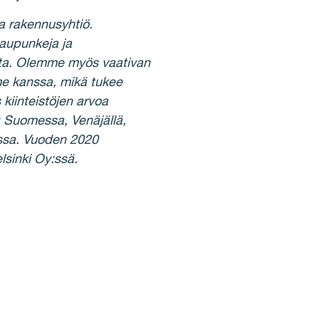
a rakennusyhtiö.
aupunkeja ja
eita. Olemme myös vaativan
e kanssa, mikä tukee
iinteistöjen arvoa
 Suomessa, Venäjällä,
assa. Vuoden 2020
lsinki Oy:ssä.