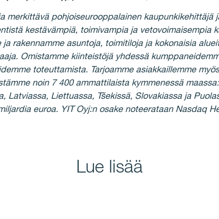
ja merkittävä pohjoiseurooppalainen kaupunkikehittäjä j
ntistä kestävämpiä, toimivampia ja vetovoimaisempia k
 ja rakennamme asuntoja, toimitiloja ja kokonaisia alu
osaaja. Omistamme kiinteistöjä yhdessä kumppaneidemm
idemme toteuttamista. Tarjoamme asiakkaillemme myös k
llistämme noin 7 400 ammattilaista kymmenessä maassa:
a, Latviassa, Liettuassa, Tšekissä, Slovakiassa ja Puol
 miljardia euroa. YIT Oyj:n osake noteerataan Nasdaq He
Lue lisää