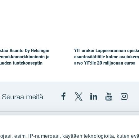
stää Asunto Oy Helsingin
YIT urakoi Lappeenrannan opiske
ennakkomarkkinoinnin ja
asuntosäätiölle kolme asuinkerr
uuden tuotekonseptin
arvo YIT:lle 20 miljoonan euroa
Seuraa meitä
Facebook
X
YIT
YIT
Insta
YIT
YIT
Corporation
Corporati
YIT
Suomi
Suomi
Suom
up
YIT Suomessa
ojasi, esim. IP-numeroasi, käyttäen teknologioita, kuten evä