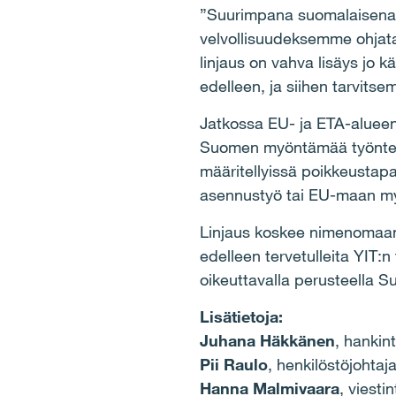
”Suurimpana suomalaisena 
velvollisuudeksemme ohjat
linjaus on vahva lisäys jo 
edelleen, ja siihen tarvits
Jatkossa EU- ja ETA-alueen 
Suomen myöntämää työntekij
määritellyissä poikkeustapa
asennustyö tai EU-maan m
Linjaus koskee nimenomaan l
edelleen tervetulleita YIT:
oikeuttavalla perusteella 
Lisätietoja:
Juhana Häkkänen
, hankin
Pii Raulo
, henkilöstöjohtaj
Hanna Malmivaara
, viesti