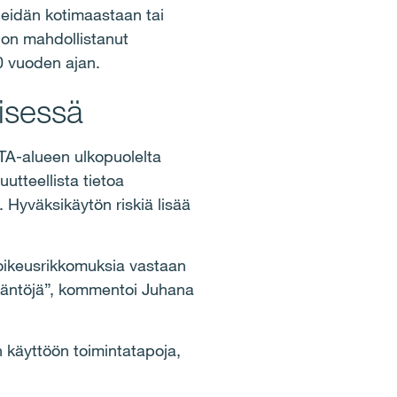
heidän kotimaastaan tai
 on mahdollistanut
0 vuoden ajan.
isessä
TA-alueen ulkopuolelta
utteellista tietoa
 Hyväksikäytön riskiä lisää
soikeusrikkomuksia vastaan
sääntöjä”, kommentoi Juhana
 käyttöön toimintatapoja,