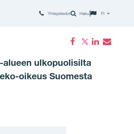
Yhteystiedot
Haku
FI
Facebook
LinkedIn
Email
-alueen ulkopuolisilta
önteko-oikeus Suomesta