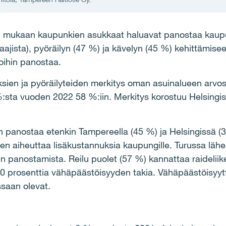
n mukaan kaupunkien asukkaat haluavat panostaa kaup
aajista), pyöräilyn (47 %) ja kävelyn (45 %) kehittämise
joihin panostaa.
ksien ja pyöräilyteiden merkitys oman asuinalueen arvo
sta vuoden 2022 58 %:iin. Merkitys korostuu Helsingis
n panostaa etenkin Tampereella (45 %) ja Helsingissä (3
en aiheuttaa lisäkustannuksia kaupungille. Turussa läh
n panostamista. Reilu puolet (57 %) kannattaa raideliik
prosenttia vähäpäästöisyyden takia. Vähäpäästöisyytt
ssaan olevat.