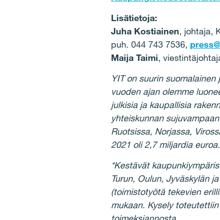
Lisätietoja:
Juha Kostiainen
, johtaja,
puh. 044 743 7536,
press@y
Maija Taimi
, viestintäjohta
YIT on suurin suomalainen 
vuoden ajan olemme luoneet
julkisia ja kaupallisia raken
yhteiskunnan sujuvampaan 
Ruotsissa, Norjassa, Viross
2021 oli 2,7 miljardia euro
*Kestävät kaupunkiympärist
Turun, Oulun, Jyväskylän ja
(toimistotyötä tekevien eri
mukaan. Kysely toteutettiin
toimeksiannosta.