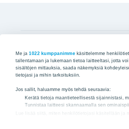
YIT Gro
Me ja
1022 kumppanimme
käsittelemme henkilötiet
Hyvin rakennettu huominen
Tietoa YIT:
tallentamaan ja lukemaan tietoa laitteeltasi, jotta v
sisältöjen mittauksia, saada näkemyksiä kohdeyleisöst
Töihin meil
HAKU
tietojasi ja mihin tarkoituksiin.
Sijoittajat
Projektit
Jos sallit, haluamme myös tehdä seuraavia:
Vastuullis
Kerätä tietoja maantieteellisestä sijainnistasi,
Media
Tunnistaa laitteesi skannaamalla sen ominaispii
Lue lisää siitä, miten henkilötietojasi käsitellään ja
Yhteystied
tai peruuttaa sen milloin vain evästeilmoituksessa.