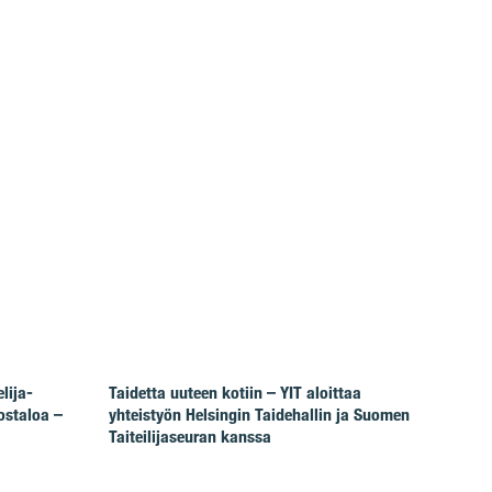
lija-
Taidetta uuteen kotiin – YIT aloittaa
ostaloa –
yhteistyön Helsingin Taidehallin ja Suomen
Taiteilijaseuran kanssa