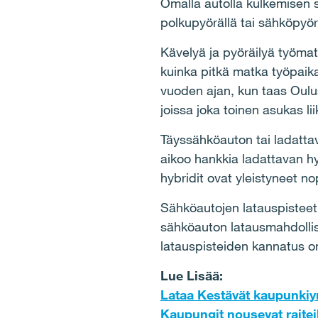
Omalla autolla kulkemisen 
polkupyörällä tai sähköpyörä
Kävelyä ja pyöräilyä työmatk
kuinka pitkä matka työpaika
vuoden ajan, kun taas Oulu
joissa joka toinen asukas lii
Täyssähköauton tai ladatta
aikoo hankkia ladattavan h
hybridit ovat yleistyneet no
Sähköautojen latauspisteet 
sähköauton latausmahdollis
latauspisteiden kannatus on
Lue Lisää:
Lataa Kestävät kaupunkiy
Kaupungit nousevat raitei