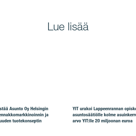
Lue lisää
stää Asunto Oy Helsingin
YIT urakoi Lappeenrannan opiske
ennakkomarkkinoinnin ja
asuntosäätiölle kolme asuinkerr
uuden tuotekonseptin
arvo YIT:lle 20 miljoonan euroa