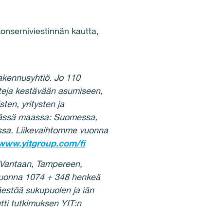
konserniviestinnän kautta,
akennusyhtiö. Jo 110
teja kestävään asumiseen,
sten, yritysten ja
sässä maassa: Suomessa,
lassa. Liikevaihtomme vuonna
www.yitgroup.com/fi
 Vantaan, Tampereen,
ä vuonna 1074 + 348 henkeä
äestöä sukupuolen ja iän
tti tutkimuksen YIT:n