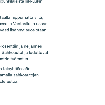
nkilaisista liikkuukin
aalla riippumatta siitä,
ossa ja Vantaalla jo usean
ästi lisännyt suosiotaan,
osenttiin ja neljännes
 Sähköautot ja ladattavat
ometrin työmatka.
n taloyhtiössään
Samalla sähköautojen
 ole autoa.