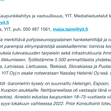
 Kaupunkikehitys ja vastuullisuus, YIT. Mediatiedustelut 
it.fi
ja, YIT, puh. 050 487 1561,
maija.taimi@yit.fi
ja merkittävä pohjoiseurooppalainen hankekehittäjä ja r
 parempia elinympäristöjä asiakkaillemme: toimivia ko
nuksia tulevaisuuden tarpeisiin sekä infrastruktuuria ihmi
liikkumiseen. Työllistämme 5 500 ammattilaista yhdek
a, Latviassa, Liettuassa, Tšekissä, Slovakiassa ja Puo
a. YIT Oyj:n osake noteerataan Nasdaq Helsinki Oy:ssä.
öt -barometrin kysely on suunnattu Helsingin, Espoon,
 Kuopion asukkaille. Nettipaneelissa oli vastaajia tän
llisotos). Aineisto edustaa kaupunkien 18–75-vuotiasta v
 syys-lokakuun vaihteessa 2022. Prior Konsultointi toteu