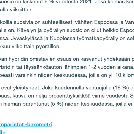
suosio on laskenut 6 % vuodesta 2021. Joka kolmas kaupu
llä viikoittain.
oilla suosivia on suhteellisesti vähiten Espoossa ja Vant
lle on. Kävelyn ja pyöräilyn suosio on ollut heikko Espo
ssa, Jyväskylässä ja Kuopiossa työmatkapyöräily on selv
kkuu viikoittain pyöräillen.
van hybridin omistavien osuus on kasvanut yhdeksään pr
ybridin tai täyssähköauton lähimpien 1-2 vuoden aikana.
peasti varsinkin niiden keskuudessa, joilla on yli 10 kil
ovat yleistyneet: Joka kuudennella vastaajalla (16 %) o
uus, kasvu on neljä prosenttiyksikköä viime vuodesta 
 hieman parantunut (5 %) niiden keskuudessa, joilla ei
mpäristöt -barometri
lle