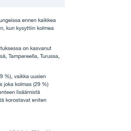
ungeissa ennen kaikkea
en, kun kysyttiin kolmea
stuksessa on kasvanut
sä, Tampereella, Turussa,
9 %), vaikka uusien
es joka kolmas (29 %)
enteen lisäämistä
ä korostavat eniten