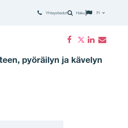
Yhteystiedot
Haku
FI
Facebook
LinkedIn
Email
een, pyöräilyn ja kävelyn