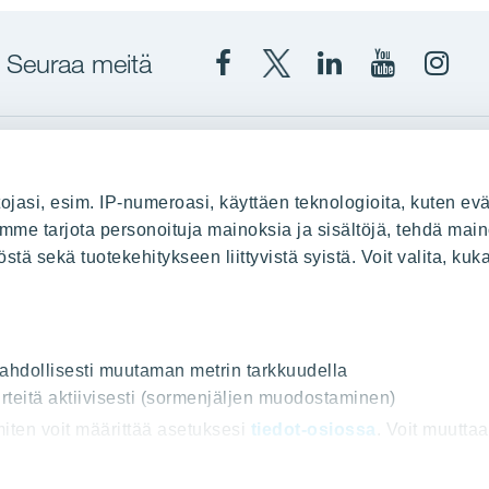
Seuraa meitä
Facebook
X
YIT
YIT
Insta
YIT
YIT
Corporation
Corporati
YIT
Suomi
Suomi
Suom
up
YIT Suomessa
ojasi, esim. IP-numeroasi, käyttäen teknologioita, kuten evä
stä
Myytävät asunnot
oimme tarjota personoituja mainoksia ja sisältöjä, tehdä main
ä sekä tuotekehitykseen liittyvistä syistä. Voit valita, kuk
le
Vuokrattavat toimitilat
Kiinteistösijoittaminen
Infrarakentaminen
uus
Toimitilarakentaminen
 mahdollisesti muutaman metrin tarkkuudella
Teollisuusrakentaminen
rteitä aktiivisesti (sormenjäljen muodostaminen)
 miten voit määrittää asetuksesi
tiedot-osiossa
. Voit muutta
ot