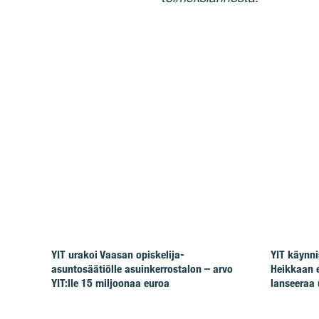
YIT urakoi Vaasan opiskelija-
YIT käynni
asuntosäätiölle asuinkerrostalon – arvo
Heikkaan 
YIT:lle 15 miljoonaa euroa
lanseeraa 