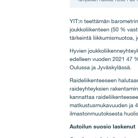
YIT:n teettämän barometri
joukkoliikenteen (50 % vast
tärkeintä liikkumismuotoa, 
Hyvien joukkoliikenneyhtey
edelleen vuoden 2021 47 %:
Oulussa ja Jyväskylässä.
Raideliikenteeseen halutaa
raideyhteyksien rakentamin
kannattaa raideliikenteesee
matkustusmukavuuden ja 40 
ilmastonmuutoksesta huoli
Autoilun suosio laskenut