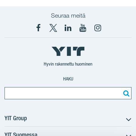
Seuraa meitä
Facebook
X
YIT
YIT
Instagram
YIT
YIT
Corporation
Corporation
YIT
Suomi
Suomi
Suomi
Hyvin rakennettu huominen
HAKU
YIT Group
YIT Suomessa
Tietoa YIT:stä