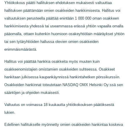
Yhtiökokous päätti hallituksen ehdotuksen mukaisesti valtuuttaa
hallituksen päättämään omien osakkeiden hankkimisesta. Hallitus voi
valtuutuksen perusteella päättää enintään 1 000 000 oman osakkeen
hankkimisesta yhdessä tai useammassa erässä yhtiön vapaalla omalla
pääomalla, ottaen kuitenkin huomioon osakeyhtiölain määräykset yhtiön
tai sen tytäryhtiöiden hallussa olevien omien osakkeiden
enimmäismäärästä.
Hallitus voi päättää hankkia osakkeita myös muuten kuin
osakkeenomistajien omistamien osakkeiden suhteessa. Osakkeet
hankitaan julkisessa kaupankäynnissä hankintahetken pörssikurssiin.
Osakkeiden hankinnat toteutetaan NASDAQ OMX Helsinki Oy:ssä sen
sääntöjen ja ohjeiden mukaisesti.
Valtuutus on voimassa 18 kuukautta yhtiökokouksen päätöksestä
lukien.
Edellinen hallitukselle myönnetty omien osakkeiden hankintaa koskeva