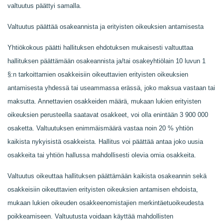
valtuutus päättyi samalla.
Valtuutus päättää osakeannista ja erityisten oikeuksien antamisesta
Yhtiökokous päätti hallituksen ehdotuksen mukaisesti valtuuttaa
hallituksen päättämään osakeannista ja/tai osakeyhtiölain 10 luvun 1
§:n tarkoittamien osakkeisiin oikeuttavien erityisten oikeuksien
antamisesta yhdessä tai useammassa erässä, joko maksua vastaan tai
maksutta. Annettavien osakkeiden määrä, mukaan lukien erityisten
oikeuksien perusteella saatavat osakkeet, voi olla enintään 3 900 000
osaketta. Valtuutuksen enimmäismäärä vastaa noin 20 % yhtiön
kaikista nykyisistä osakkeista. Hallitus voi päättää antaa joko uusia
osakkeita tai yhtiön hallussa mahdollisesti olevia omia osakkeita.
Valtuutus oikeuttaa hallituksen päättämään kaikista osakeannin sekä
osakkeisiin oikeuttavien erityisten oikeuksien antamisen ehdoista,
mukaan lukien oikeuden osakkeenomistajien merkintäetuoikeudesta
poikkeamiseen. Valtuutusta voidaan käyttää mahdollisten