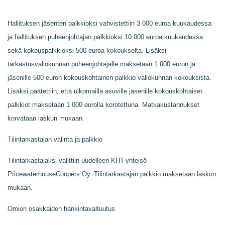
Hallituksen jäsenten palkkioksi vahvistettiin 3 000 euroa kuukaudessa
ja hallituksen puheenjohtajan palkkioksi 10 000 euroa kuukaudessa
sekä kokouspalkkioksi 500 euroa kokoukselta. Lisäksi
tarkastusvaliokunnan puheenjohtajalle maksetaan 1 000 euron ja
jäsenille 500 euron kokouskohtainen palkkio valiokunnan kokouksista.
Lisäksi päätettiin, että ulkomailla asuville jäsenille kokouskohtaiset
palkkiot maksetaan 1 000 eurolla korotettuna. Matkakustannukset
korvataan laskun mukaan.
Tilintarkastajan valinta ja palkkio
Tilintarkastajaksi valittiin uudelleen KHT-yhteisö
PricewaterhouseCoopers Oy. Tilintarkastajan palkkio maksetaan laskun
mukaan.
Omien osakkaiden hankintavaltuutus