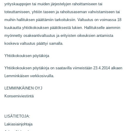
yrityskauppojen tai muiden järjestelyjen rahoittamiseen tai
toteuttamiseen, yhtiön taseen ja rahoitusaseman vahvistamiseen tai
muihin hallituksen päättämiin tarkoituksiin. Valtuutus on voimassa 18
kuukautta yhtiökokouksen päätöksestä lukien. Hallitukselle aiemmin
myönnetty osakeantivaltuutus ja erityisten oikeuksien antamista
koskeva valtuutus päättyi samalla.
Yhtiökokouksen pöytäkirja
Yhtiökokouksen pöytäkirja on saatavilla viimeistään 23.4.2014 alkaen
Lemminkäisen verkkosivuilla.
LEMMINKÄINEN OYJ
Konserniviestintä
LISÄTIETOJA:
Lakiasiainjohtaja