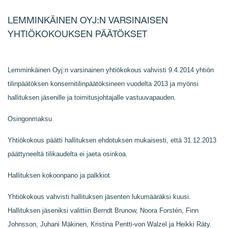
LEMMINKÄINEN OYJ:N VARSINAISEN
YHTIÖKOKOUKSEN PÄÄTÖKSET
Lemminkäinen Oyj:n varsinainen yhtiökokous vahvisti 9.4.2014 yhtiön
tilinpäätöksen konsernitilinpäätöksineen vuodelta 2013 ja myönsi
hallituksen jäsenille ja toimitusjohtajalle vastuuvapauden.
Osingonmaksu
Yhtiökokous päätti hallituksen ehdotuksen mukaisesti, että 31.12.2013
päättyneeltä tilikaudelta ei jaeta osinkoa.
Hallituksen kokoonpano ja palkkiot
Yhtiökokous vahvisti hallituksen jäsenten lukumääräksi kuusi.
Hallituksen jäseniksi valittiin Berndt Brunow, Noora Forstén, Finn
Johnsson, Juhani Mäkinen, Kristina Pentti-von Walzel ja Heikki Räty.