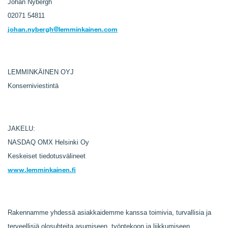
Johan Nybergh
02071 54811
johan.nybergh@lemminkainen.com
LEMMINKÄINEN OYJ
Konserniviestintä
JAKELU:
NASDAQ OMX Helsinki Oy
Keskeiset tiedotusvälineet
www.lemminkainen.fi
Rakennamme yhdessä asiakkaidemme kanssa toimivia, turvallisia ja
terveellisiä olosuhteita asumiseen, työntekoon ja liikkumiseen.