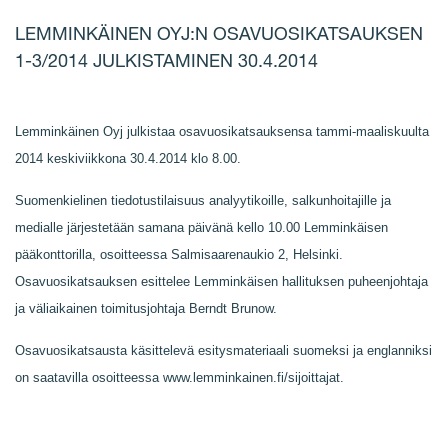
LEMMINKÄINEN OYJ:N OSAVUOSIKATSAUKSEN
1-3/2014 JULKISTAMINEN 30.4.2014
Lemminkäinen Oyj julkistaa osavuosikatsauksensa tammi-maaliskuulta
2014 keskiviikkona 30.4.2014 klo 8.00.
Suomenkielinen tiedotustilaisuus analyytikoille, salkunhoitajille ja
medialle järjestetään samana päivänä kello 10.00 Lemminkäisen
pääkonttorilla, osoitteessa Salmisaarenaukio 2, Helsinki.
Osavuosikatsauksen esittelee Lemminkäisen hallituksen puheenjohtaja
ja väliaikainen toimitusjohtaja Berndt Brunow.
Osavuosikatsausta käsittelevä esitysmateriaali suomeksi ja englanniksi
on saatavilla osoitteessa www.lemminkainen.fi/sijoittajat.