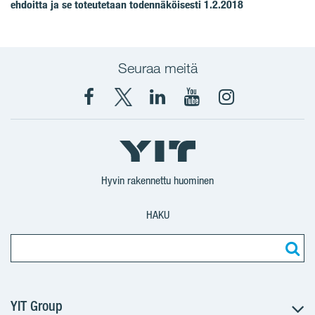
ehdoitta ja se toteutetaan todennäköisesti 1.2.2018
Seuraa meitä
Facebook
X
YIT
YIT
Instagram
YIT
YIT
Corporation
Corporation
YIT
Suomi
Suomi
Suomi
Hyvin rakennettu huominen
HAKU
YIT Group