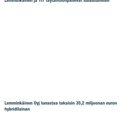
Lemminkäinen ja YIT täytäntöönpanevat sulautumisen
Lemminkäinen Oyj lunastaa takaisin 35,2 miljoonan euron
hybridilainan