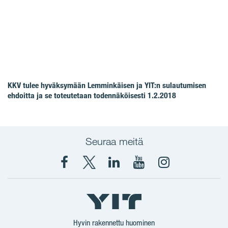
KKV tulee hyväksymään Lemminkäisen ja YIT:n sulautumisen
ehdoitta ja se toteutetaan todennäköisesti 1.2.2018
Seuraa meitä
Facebook
X
YIT
YIT
Instagram
YIT
YIT
Corporation
Corporation
YIT
Suomi
Suomi
Suomi
Hyvin rakennettu huominen