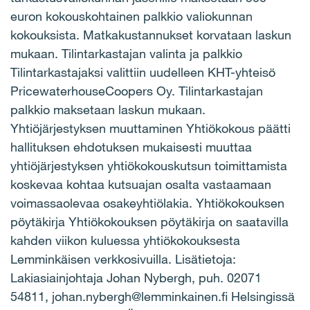
euron kokouskohtainen palkkio valiokunnan
kokouksista. Matkakustannukset korvataan laskun
mukaan. Tilintarkastajan valinta ja palkkio
Tilintarkastajaksi valittiin uudelleen KHT-yhteisö
PricewaterhouseCoopers Oy. Tilintarkastajan
palkkio maksetaan laskun mukaan.
Yhtiöjärjestyksen muuttaminen Yhtiökokous päätti
hallituksen ehdotuksen mukaisesti muuttaa
yhtiöjärjestyksen yhtiökokouskutsun toimittamista
koskevaa kohtaa kutsuajan osalta vastaamaan
voimassaolevaa osakeyhtiölakia. Yhtiökokouksen
pöytäkirja Yhtiökokouksen pöytäkirja on saatavilla
kahden viikon kuluessa yhtiökokouksesta
Lemminkäisen verkkosivuilla. Lisätietoja:
Lakiasiainjohtaja Johan Nybergh, puh. 02071
54811, johan.nybergh@lemminkainen.fi Helsingissä