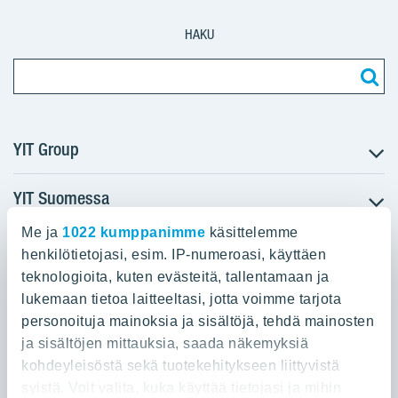
HAKU
YIT Group
YIT Suomessa
Tietoa YIT:stä
Töihin meille
Me ja
1022 kumppanimme
käsittelemme
YIT:n pääkonttori
Myytävät asunnot
Sijoittajat
henkilötietojasi, esim. IP-numeroasi, käyttäen
Vuokrattavat toimitilat
teknologioita, kuten evästeitä, tallentamaan ja
Panuntie 11, PL 36, 00620 Helsinki
Projektit
lukemaan tietoa laitteeltasi, jotta voimme tarjota
Kiinteistösijoittaminen
Vastuullisuus
personoituja mainoksia ja sisältöjä, tehdä mainosten
020 433 111
Infrarakentaminen
Media
ja sisältöjen mittauksia, saada näkemyksiä
Toimitilarakentaminen
Yhteystiedot
kohdeyleisöstä sekä tuotekehitykseen liittyvistä
Teollisuusrakentaminen
syistä. Voit valita, kuka käyttää tietojasi ja mihin