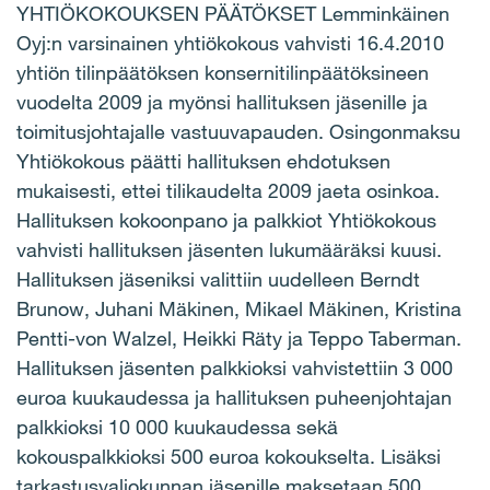
YHTIÖKOKOUKSEN PÄÄTÖKSET Lemminkäinen
Oyj:n varsinainen yhtiökokous vahvisti 16.4.2010
yhtiön tilinpäätöksen konsernitilinpäätöksineen
vuodelta 2009 ja myönsi hallituksen jäsenille ja
toimitusjohtajalle vastuuvapauden. Osingonmaksu
Yhtiökokous päätti hallituksen ehdotuksen
mukaisesti, ettei tilikaudelta 2009 jaeta osinkoa.
Hallituksen kokoonpano ja palkkiot Yhtiökokous
vahvisti hallituksen jäsenten lukumääräksi kuusi.
Hallituksen jäseniksi valittiin uudelleen Berndt
Brunow, Juhani Mäkinen, Mikael Mäkinen, Kristina
Pentti-von Walzel, Heikki Räty ja Teppo Taberman.
Hallituksen jäsenten palkkioksi vahvistettiin 3 000
euroa kuukaudessa ja hallituksen puheenjohtajan
palkkioksi 10 000 kuukaudessa sekä
kokouspalkkioksi 500 euroa kokoukselta. Lisäksi
tarkastusvaliokunnan jäsenille maksetaan 500