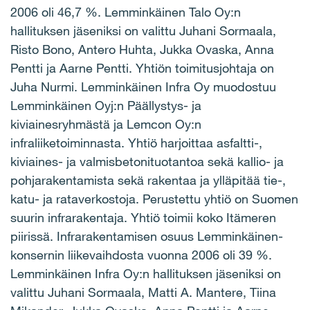
2006 oli 46,7 %. Lemminkäinen Talo Oy:n
hallituksen jäseniksi on valittu Juhani Sormaala,
Risto Bono, Antero Huhta, Jukka Ovaska, Anna
Pentti ja Aarne Pentti. Yhtiön toimitusjohtaja on
Juha Nurmi. Lemminkäinen Infra Oy muodostuu
Lemminkäinen Oyj:n Päällystys- ja
kiviainesryhmästä ja Lemcon Oy:n
infraliiketoiminnasta. Yhtiö harjoittaa asfaltti-,
kiviaines- ja valmisbetonituotantoa sekä kallio- ja
pohjarakentamista sekä rakentaa ja ylläpitää tie-,
katu- ja rataverkostoja. Perustettu yhtiö on Suomen
suurin infrarakentaja. Yhtiö toimii koko Itämeren
piirissä. Infrarakentamisen osuus Lemminkäinen-
konsernin liikevaihdosta vuonna 2006 oli 39 %.
Lemminkäinen Infra Oy:n hallituksen jäseniksi on
valittu Juhani Sormaala, Matti A. Mantere, Tiina