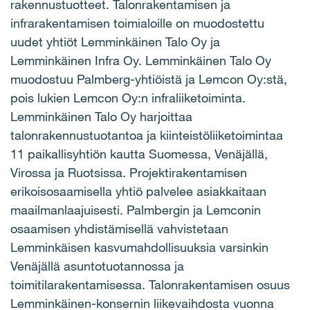
rakennustuotteet. Talonrakentamisen ja
infrarakentamisen toimialoille on muodostettu
uudet yhtiöt Lemminkäinen Talo Oy ja
Lemminkäinen Infra Oy. Lemminkäinen Talo Oy
muodostuu Palmberg-yhtiöistä ja Lemcon Oy:stä,
pois lukien Lemcon Oy:n infraliiketoiminta.
Lemminkäinen Talo Oy harjoittaa
talonrakennustuotantoa ja kiinteistöliiketoimintaa
11 paikallisyhtiön kautta Suomessa, Venäjällä,
Virossa ja Ruotsissa. Projektirakentamisen
erikoisosaamisella yhtiö palvelee asiakkaitaan
maailmanlaajuisesti. Palmbergin ja Lemconin
osaamisen yhdistämisellä vahvistetaan
Lemminkäisen kasvumahdollisuuksia varsinkin
Venäjällä asuntotuotannossa ja
toimitilarakentamisessa. Talonrakentamisen osuus
Lemminkäinen-konsernin liikevaihdosta vuonna