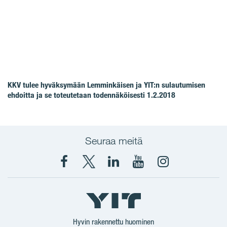
KKV tulee hyväksymään Lemminkäisen ja YIT:n sulautumisen
ehdoitta ja se toteutetaan todennäköisesti 1.2.2018
Seuraa meitä
Facebook
X
YIT
YIT
Instagram
YIT
YIT
Corporation
Corporation
YIT
Suomi
Suomi
Suomi
Hyvin rakennettu huominen