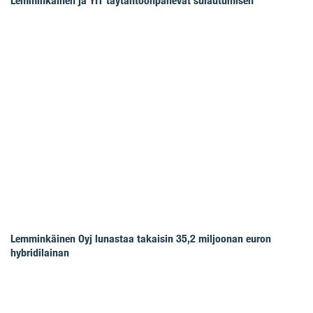
Lemminkäinen ja YIT täytäntöönpanevat sulautumisen
Lemminkäinen Oyj lunastaa takaisin 35,2 miljoonan euron
hybridilainan