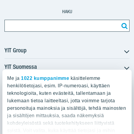
HAKU
YIT Group
YIT Suomessa
Tietoa YIT:stä
Töihin meille
Me ja
1022 kumppanimme
käsittelemme
YIT:n pääkonttori
Myytävät asunnot
Sijoittajat
henkilötietojasi, esim. IP-numeroasi, käyttäen
Vuokrattavat toimitilat
teknologioita, kuten evästeitä, tallentamaan ja
Panuntie 11, PL 36, 00620 Helsinki
Projektit
lukemaan tietoa laitteeltasi, jotta voimme tarjota
Kiinteistösijoittaminen
Vastuullisuus
personoituja mainoksia ja sisältöjä, tehdä mainosten
020 433 111
Infrarakentaminen
Media
ja sisältöjen mittauksia, saada näkemyksiä
Toimitilarakentaminen
Yhteystiedot
kohdeyleisöstä sekä tuotekehitykseen liittyvistä
Teollisuusrakentaminen
syistä. Voit valita, kuka käyttää tietojasi ja mihin