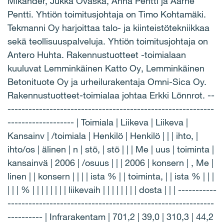
Mikander, Jukka Ovaska, Anna Pentti ja Aarne
Pentti. Yhtiön toimitusjohtaja on Timo Kohtamäki.
Tekmanni Oy harjoittaa talo- ja kiinteistötekniikkaa
sekä teollisuuspalveluja. Yhtiön toimitusjohtaja on
Antero Huhta. Rakennustuotteet -toimialaan
kuuluvat Lemminkäinen Katto Oy, Lemminkäinen
Betonituote Oy ja urheilurakentaja Omni-Sica Oy.
Rakennustuotteet-toimialaa johtaa Erkki Lönnrot. --
-----------------------------------------------------------
------------------- | Toimiala | Liikeva | Liikeva |
Kansainv | /toimiala | Henkilö | Henkilö | | | ihto, |
ihto/os | älinen | n | stö, | stö | | | Me | uus | toiminta |
kansainvä | 2006 | /osuus | | | 2006 | konsern | , Me |
linen | | konsern | | | | ista % | | toiminta, | | ista % | | |
| | | % | | | | | | | | liikevaih | | | | | | | | dosta | | | -----------
-----------------------------------------------------------
---------- | Infrarakentam | 701,2 | 39,0 | 310,3 | 44,2