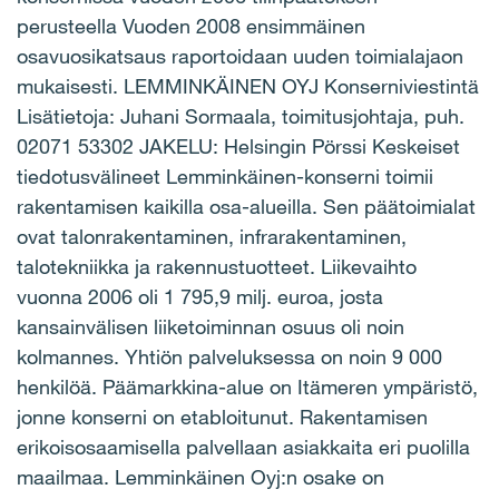
perusteella Vuoden 2008 ensimmäinen
osavuosikatsaus raportoidaan uuden toimialajaon
mukaisesti. LEMMINKÄINEN OYJ Konserniviestintä
Lisätietoja: Juhani Sormaala, toimitusjohtaja, puh.
02071 53302 JAKELU: Helsingin Pörssi Keskeiset
tiedotusvälineet Lemminkäinen-konserni toimii
rakentamisen kaikilla osa-alueilla. Sen päätoimialat
ovat talonrakentaminen, infrarakentaminen,
talotekniikka ja rakennustuotteet. Liikevaihto
vuonna 2006 oli 1 795,9 milj. euroa, josta
kansainvälisen liiketoiminnan osuus oli noin
kolmannes. Yhtiön palveluksessa on noin 9 000
henkilöä. Päämarkkina-alue on Itämeren ympäristö,
jonne konserni on etabloitunut. Rakentamisen
erikoisosaamisella palvellaan asiakkaita eri puolilla
maailmaa. Lemminkäinen Oyj:n osake on