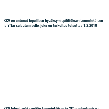
KKV on antanut lopullisen hyväksymispäätöksen Lemminkäisen
ja YIT:n sulautumiselle, joka on tarkoitus toteuttaa 1.2.2018
KKV tulee hyväksymään Lemminkäisen ja YIT:n sulautumisen