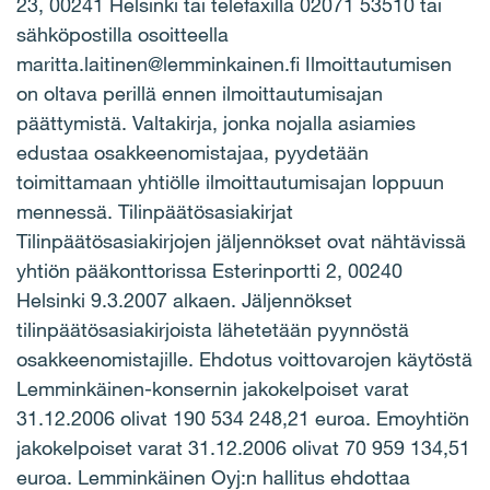
23, 00241 Helsinki tai telefaxilla 02071 53510 tai
sähköpostilla osoitteella
maritta.laitinen@lemminkainen.fi Ilmoittautumisen
on oltava perillä ennen ilmoittautumisajan
päättymistä. Valtakirja, jonka nojalla asiamies
edustaa osakkeenomistajaa, pyydetään
toimittamaan yhtiölle ilmoittautumisajan loppuun
mennessä. Tilinpäätösasiakirjat
Tilinpäätösasiakirjojen jäljennökset ovat nähtävissä
yhtiön pääkonttorissa Esterinportti 2, 00240
Helsinki 9.3.2007 alkaen. Jäljennökset
tilinpäätösasiakirjoista lähetetään pyynnöstä
osakkeenomistajille. Ehdotus voittovarojen käytöstä
Lemminkäinen-konsernin jakokelpoiset varat
31.12.2006 olivat 190 534 248,21 euroa. Emoyhtiön
jakokelpoiset varat 31.12.2006 olivat 70 959 134,51
euroa. Lemminkäinen Oyj:n hallitus ehdottaa