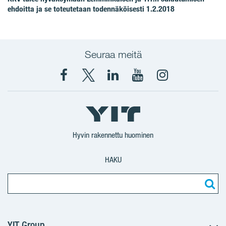
ehdoitta ja se toteutetaan todennäköisesti 1.2.2018
Seuraa meitä
Facebook
X
YIT
YIT
Instagram
YIT
YIT
Corporation
Corporation
YIT
Suomi
Suomi
Suomi
Hyvin rakennettu huominen
HAKU
YIT Group