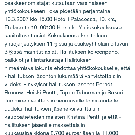
osakkeenomistajat kutsutaan varsinaiseen
yhtiökokoukseen, joka pidetään perjantaina
16.3.2007 klo 15.00 Hotelli Palacessa, 10. krs,
Eteläranta 10, 00130 Helsinki. Yhtiökokouksessa
käsiteltävät asiat Kokouksessa käsitellään
yhtiöjärjestyksen 11 §:ssä ja osakeyhtiölain 5 luvun
3 §:ssä mainitut asiat. Hallituksen kokoonpano,
palkkiot ja tilintarkastaja Hallituksen
nimeämisvaliokunta ehdottaa yhtiökokoukselle, että
- hallituksen jäsenten lukumäärä vahvistettaisiin
viideksi - nykyiset hallituksen jäsenet Berndt
Brunow, Heikki Pentti, Teppo Taberman ja Sakari
Tamminen valittaisiin seuraavalle toimikaudelle -
uudeksi hallituksen jäseneksi valittaisiin
kauppatieteiden maisteri Kristina Pentti ja että -
hallituksen jäsenille maksettaisiin
kuukausipalkkiona 2.700 euroa/jäsen ja 11.000