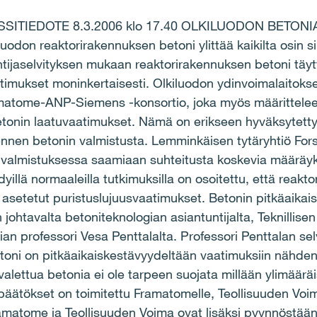
ITIEDOTE 8.3.2006 klo 17.40 OLKILUODON BETON
n reaktorirakennuksen betoni ylittää kaikilta osin sil
tijaselvityksen mukaan reaktorirakennuksen betoni täyt
timukset moninkertaisesti. Olkiluodon ydinvoimalaitoks
matome-ANP-Siemens -konsortio, joka myös määrittelee 
tonin laatuvaatimukset. Nämä on erikseen hyväksytetty
 ennen betonin valmistusta. Lemminkäisen tytäryhtiö Fo
almistuksessa saamiaan suhteitusta koskevia määräyksi
dyillä normaaleilla tutkimuksilla on osoitettu, että reak
lle asetetut puristuslujuusvaatimukset. Betonin pitkäaik
 johtavalta betoniteknologian asiantuntijalta, Teknillise
an professori Vesa Penttalalta. Professori Penttalan se
toni on pitkäaikaiskestävyydeltään vaatimuksiin nähden
alettua betonia ei ole tarpeen suojata millään ylimääräi
päätökset on toimitettu Framatomelle, Teollisuuden Voim
ramatome ja Teollisuuden Voima ovat lisäksi pyynnöstään