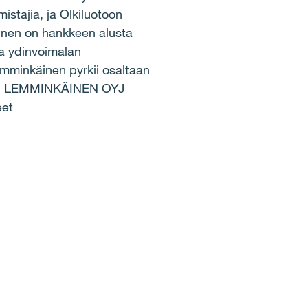
stajia, ja Olkiluotoon
äinen on hankkeen alusta
ita ydinvoimalan
emminkäinen pyrkii osaltaan
pian. LEMMINKÄINEN OYJ
eet