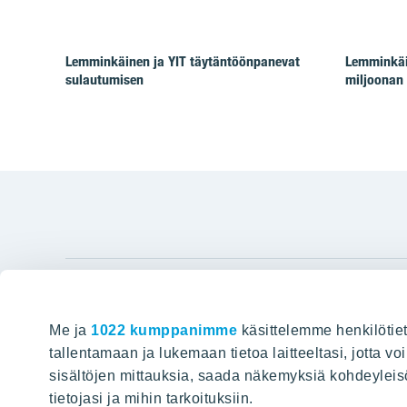
Lemminkäinen ja YIT täytäntöönpanevat
Lemminkäin
sulautumisen
miljoonan 
YIT Gro
Me ja
1022 kumppanimme
käsittelemme henkilötiet
Hyvin rakennettu huominen
Tietoa YIT:
tallentamaan ja lukemaan tietoa laitteeltasi, jotta v
sisältöjen mittauksia, saada näkemyksiä kohdeyleisöst
Töihin meil
HAKU
tietojasi ja mihin tarkoituksiin.