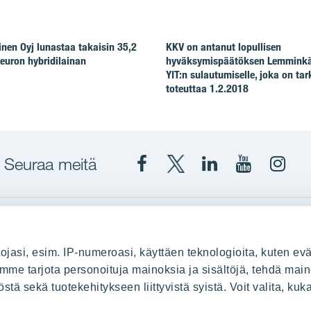
en Oyj lunastaa takaisin 35,2
KKV on antanut lopullisen
euron hybridilainan
hyväksymispäätöksen Lemminkä
YIT:n sulautumiselle, joka on tar
toteuttaa 1.2.2018
Seuraa meitä
Facebook
X
YIT
YIT
Insta
YIT
YIT
Corporation
Corporati
YIT
Suomi
Suomi
Suom
up
YIT Suomessa
ojasi, esim. IP-numeroasi, käyttäen teknologioita, kuten evä
stä
Myytävät asunnot
oimme tarjota personoituja mainoksia ja sisältöjä, tehdä main
ä sekä tuotekehitykseen liittyvistä syistä. Voit valita, kuk
le
Vuokrattavat toimitilat