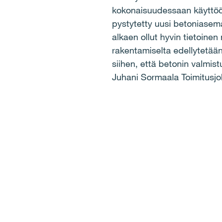
kokonaisuudessaan käyttöön
pystytetty uusi betoniasema
alkaen ollut hyvin tietoinen
rakentamiselta edellytetää
siihen, että betonin valmi
Juhani Sormaala Toimitusjoh