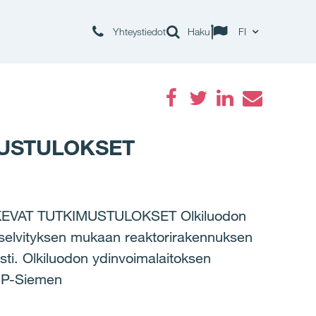
Yhteystiedot
Haku
FI
Facebook
Twitter
LinkedIn
Email
MUSTULOKSET
EVAT TUTKIMUSTULOKSET Olkiluodon
ijaselvityksen mukaan reaktorirakennuksen
sti. Olkiluodon ydinvoimalaitoksen
ANP-Siemen