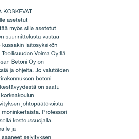
IA KOSKEVAT
le asetetut
tää myös sille asetetut
en suunnittelusta vastaa
kussakin laitosyksikön
 Teollisuuden Voima Oy:llä
rssan Betoni Oy on
ä ja ohjeita. Jo valutöiden
torirakennuksen betoni
aiskestävyydestä on saatu
n korkeakoulun
lvityksen johtopäätöksistä
 moninkertaista. Professori
sellä kosteussuojalla.
alle ja
 saaneet selvityksen