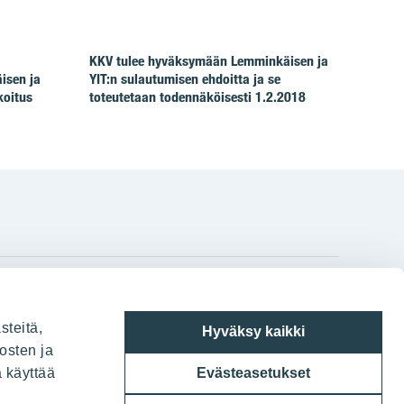
KKV tulee hyväksymään Lemminkäisen ja
isen ja
YIT:n sulautumisen ehdoitta ja se
koitus
toteutetaan todennäköisesti 1.2.2018
gram
on
i
YIT:n pääkonttori
steitä,
Hyväksy kaikki
Panuntie 11, PL 36, 00620 Helsinki
osten ja
a käyttää
Evästeasetukset
020 433 111