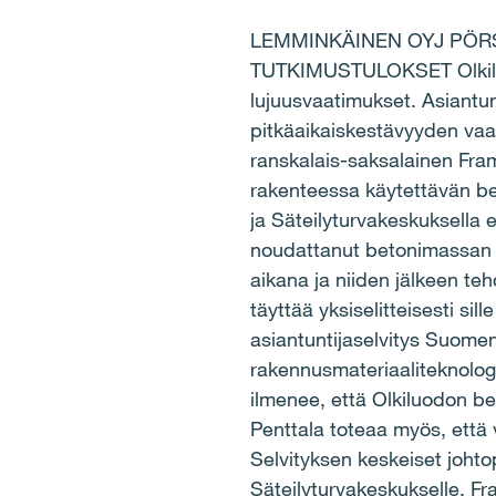
LEMMINKÄINEN OYJ PÖRSS
TUTKIMUSTULOKSET Olkiluodo
lujuusvaatimukset. Asiantun
pitkäaikaiskestävyyden vaa
ranskalais-saksalainen Fra
rakenteessa käytettävän be
ja Säteilyturvakeskuksella
noudattanut betonimassan v
aikana ja niiden jälkeen teh
täyttää yksiselitteisesti si
asiantuntijaselvitys Suomen
rakennusmateriaaliteknologi
ilmenee, että Olkiluodon be
Penttala toteaa myös, että v
Selvityksen keskeiset johto
Säteilyturvakeskukselle. F