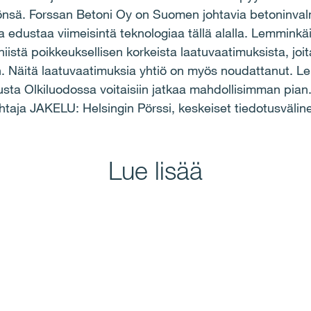
sä. Forssan Betoni Oy on Suomen johtavia betoninvalmi
 edustaa viimeisintä teknologiaa tällä alalla. Lemmink
 niistä poikkeuksellisen korkeista laatuvaatimuksista, jo
n. Näitä laatuvaatimuksia yhtiö on myös noudattanut. L
stusta Olkiluodossa voitaisiin jatkaa mahdollisimman 
taja JAKELU: Helsingin Pörssi, keskeiset tiedotusvälin
Lue lisää