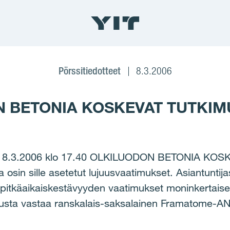
Pörssitiedotteet
8.3.2006
 BETONIA KOSKEVAT TUTKI
8.3.2006 klo 17.40 OLKILUODON BETONIA KOSK
lta osin sille asetetut lujuusvaatimukset. Asiantunt
t pitkäaikaiskestävyyden vaatimukset moninkertaise
lusta vastaa ranskalais-saksalainen Framatome-