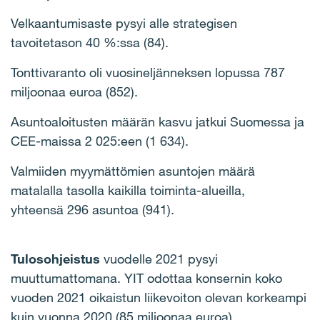
Velkaantumisaste pysyi alle strategisen
tavoitetason 40 %:ssa (84).
Tonttivaranto oli vuosineljänneksen lopussa 787
miljoonaa euroa (852).
Asuntoaloitusten määrän kasvu jatkui Suomessa ja
CEE-maissa 2 025:een (1 634).
Valmiiden myymättömien asuntojen määrä
matalalla tasolla kaikilla toiminta-alueilla,
yhteensä 296 asuntoa (941).
Tulosohjeistus
vuodelle 2021 pysyi
muuttumattomana. YIT odottaa konsernin koko
vuoden 2021 oikaistun liikevoiton olevan korkeampi
kuin vuonna 2020 (85 miljoonaa euroa).