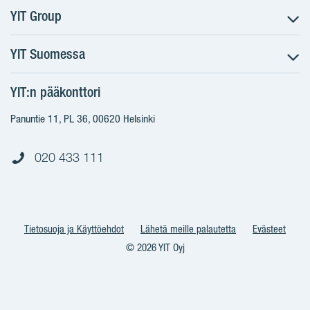
YIT Group
YIT Suomessa
Tietoa YIT:stä
Töihin meille
YIT:n pääkonttori
Myytävät asunnot
Sijoittajat
Vuokrattavat toimitilat
Panuntie 11, PL 36, 00620 Helsinki
Projektit
Kiinteistösijoittaminen
Vastuullisuus
020 433 111
Infrarakentaminen
Media
Toimitilarakentaminen
Yhteystiedot
Teollisuusrakentaminen
Tietosuoja ja Käyttöehdot
Lähetä meille palautetta
Evästeet
© 2026 YIT Oyj