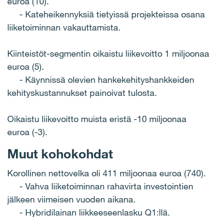
euroa (10).
- Kateheikennyksiä tietyissä projekteissa osana
liiketoiminnan vakauttamista.
Kiinteistöt-segmentin oikaistu liikevoitto 1 miljoonaa
euroa (5).
- Käynnissä olevien hankekehityshankkeiden
kehityskustannukset painoivat tulosta.
Oikaistu liikevoitto muista eristä -10 miljoonaa
euroa (-3).
Muut kohokohdat
Korollinen nettovelka oli 411 miljoonaa euroa (740).
- Vahva liiketoiminnan rahavirta investointien
jälkeen viimeisen vuoden aikana.
- Hybridilainan liikkeeseenlasku Q1:llä.