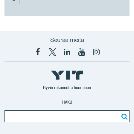
Seuraa meitä
Facebook
X
YIT
YIT
Instagram
YIT
YIT
Corporation
Corporation
YIT
Suomi
Suomi
Suomi
Hyvin rakennettu huominen
HAKU