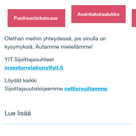
Avainlukutaulukko
Puolivuotiskatsaus
Olethan meihin yhteydessä, jos sinulla on
kysymyksiä. Autamme mielellämme!
YIT Sijoittajasuhteet
investorrelations@yit.fi
Löydät kaikki
Sijoittajauutiskirjeemme
nettisivuiltamme
.
Lue lisää