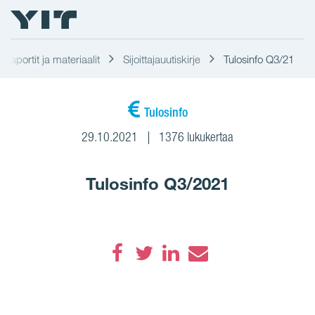
t raportit ja materiaalit
Sijoittajauutiskirje
Tulosinfo Q3/21
Tulosinfo
29.10.2021
1376 lukukertaa
Tulosinfo Q3/2021
Facebook
Twitter
LinkedIn
Email