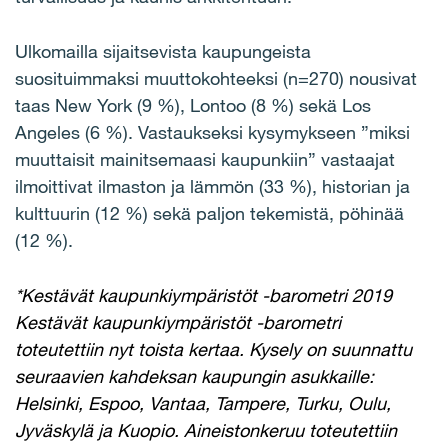
Ulkomailla sijaitsevista kaupungeista
suosituimmaksi muuttokohteeksi (n=270) nousivat
taas New York (9 %), Lontoo (8 %) sekä Los
Angeles (6 %). Vastaukseksi kysymykseen ”miksi
muuttaisit mainitsemaasi kaupunkiin” vastaajat
ilmoittivat ilmaston ja lämmön (33 %), historian ja
kulttuurin (12 %) sekä paljon tekemistä, pöhinää
(12 %).
*Kestävät kaupunkiympäristöt -barometri 2019
Kestävät kaupunkiympäristöt -barometri
toteutettiin nyt toista kertaa. Kysely on suunnattu
seuraavien kahdeksan kaupungin asukkaille:
Helsinki, Espoo, Vantaa, Tampere, Turku, Oulu,
Jyväskylä ja Kuopio. Aineistonkeruu toteutettiin