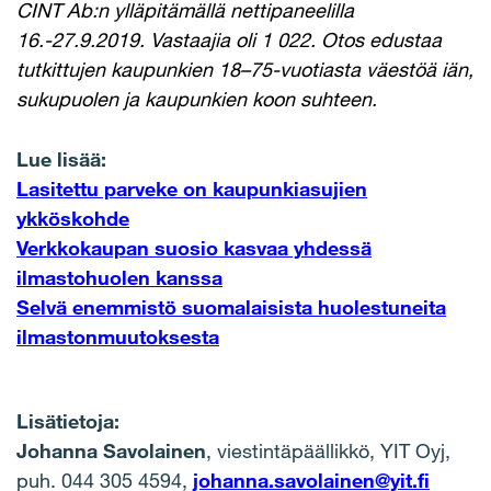
CINT Ab:n ylläpitämällä nettipaneelilla
16.-27.9.2019. Vastaajia oli 1 022. Otos edustaa
tutkittujen kaupunkien 18–75-vuotiasta väestöä iän,
sukupuolen ja kaupunkien koon suhteen.
Lue lisää:
Lasitettu parveke on kaupunkiasujien
ykköskohde
Verkkokaupan suosio kasvaa yhdessä
ilmastohuolen kanssa
Selvä enemmistö suomalaisista huolestuneita
ilmastonmuutoksesta
Lisätietoja:
Johanna Savolainen
, viestintäpäällikkö, YIT Oyj,
puh. 044 305 4594,
johanna.savolainen@yit.fi