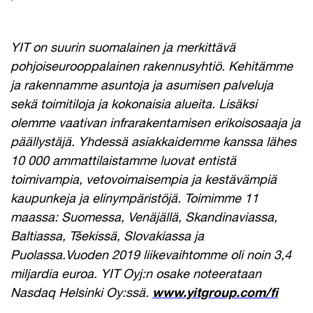
YIT on suurin suomalainen ja merkittävä
pohjoiseurooppalainen rakennusyhtiö. Kehitämme
ja rakennamme asuntoja ja asumisen palveluja
sekä toimitiloja ja kokonaisia alueita. Lisäksi
olemme vaativan infrarakentamisen erikoisosaaja ja
päällystäjä. Yhdessä asiakkaidemme kanssa lähes
10 000 ammattilaistamme luovat entistä
toimivampia, vetovoimaisempia ja kestävämpiä
kaupunkeja ja elinympäristöjä. Toimimme 11
maassa: Suomessa, Venäjällä, Skandinaviassa,
Baltiassa, Tšekissä, Slovakiassa ja
Puolassa.Vuoden 2019 liikevaihtomme oli noin 3,4
miljardia euroa. YIT Oyj:n osake noteerataan
Nasdaq Helsinki Oy:ssä.
www.yitgroup.com/fi