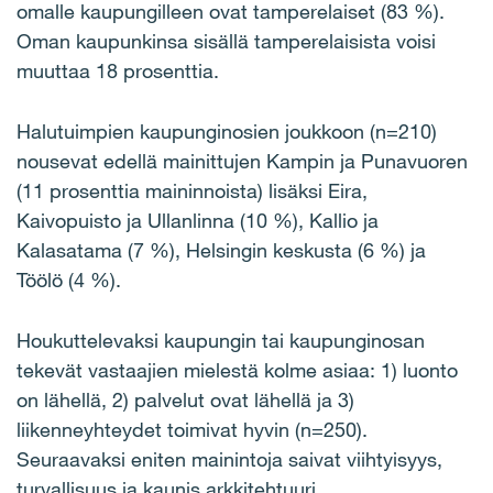
omalle kaupungilleen ovat tamperelaiset (83 %).
Oman kaupunkinsa sisällä tamperelaisista voisi
muuttaa 18 prosenttia.
Halutuimpien kaupunginosien joukkoon (n=210)
nousevat edellä mainittujen Kampin ja Punavuoren
(11 prosenttia maininnoista) lisäksi Eira,
Kaivopuisto ja Ullanlinna (10 %), Kallio ja
Kalasatama (7 %), Helsingin keskusta (6 %) ja
Töölö (4 %).
Houkuttelevaksi kaupungin tai kaupunginosan
tekevät vastaajien mielestä kolme asiaa: 1) luonto
on lähellä, 2) palvelut ovat lähellä ja 3)
liikenneyhteydet toimivat hyvin (n=250).
Seuraavaksi eniten mainintoja saivat viihtyisyys,
turvallisuus ja kaunis arkkitehtuuri.