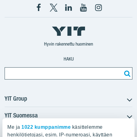
Facebook
X
YIT
YIT
Instagram
YIT
YIT
Corporation
Corporation
YIT
Suomi
Suomi
Suomi
Hyvin rakennettu huominen
HAKU
YIT Group
YIT Suomessa
Tietoa YIT:stä
Töihin meille
Me ja
1022 kumppanimme
käsittelemme
YIT:n pääkonttori
Myytävät asunnot
Sijoittajat
henkilötietojasi, esim. IP-numeroasi, käyttäen