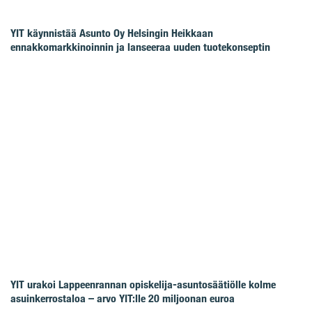
YIT käynnistää Asunto Oy Helsingin Heikkaan
ennakkomarkkinoinnin ja lanseeraa uuden tuotekonseptin
YIT urakoi Lappeenrannan opiskelija-asuntosäätiölle kolme
asuinkerrostaloa – arvo YIT:lle 20 miljoonan euroa