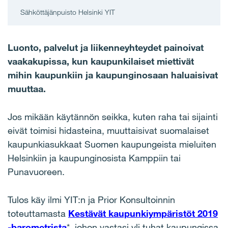
Sähköttäjänpuisto Helsinki YIT
Luonto, palvelut ja liikenneyhteydet painoivat
vaakakupissa, kun kaupunkilaiset miettivät
mihin kaupunkiin ja kaupunginosaan haluaisivat
muuttaa.
Jos mikään käytännön seikka, kuten raha tai sijainti
eivät toimisi hidasteina, muuttaisivat suomalaiset
kaupunkiasukkaat Suomen kaupungeista mieluiten
Helsinkiin ja kaupunginosista Kamppiin tai
Punavuoreen.
Tulos käy ilmi YIT:n ja Prior Konsultoinnin
toteuttamasta
Kestävät kaupunkiympäristöt 2019
-barometrista
*, johon vastasi yli tuhat kaupungissa