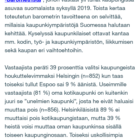
asuvaa suomalaista syksyllä 2019. Toista kertaa
toteutetun barometrin tavoitteena on selvittää,
millaisia kaupunkiympäristöjä Suomessa halutaan
kehittää. Kyselyssä kaupunkilaiset ottavat kantaa
mm. kodin, työ- ja kaupunkiympäristön, liikkumisen
sekä kaupan eri vaihtoehtoihin.
Vastaajista peräti 39 prosenttia valitsi kaupungeista
houkuttelevimmaksi Helsingin (n=852) kun taas
toiseksi tullut Espoo sai 9 % äänistä. Useimmille
vastaajista (81 %) oma kotikaupunki on kuitenkin
juuri se ”unelmien kaupunki”, josta he eivät haluaisi
muuttaa pois (n=856). Helsinkiläisistä 89 % ei
muuttaisi pois kotikaupungistaan, mutta 39 %
heistä voisi muuttaa oman kaupunkinsa sisällä
toiseen kaupunginosaan. Toiseksi uskollisimpia