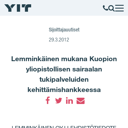
Sijoittajauutiset
29.3.2012
Lemminkäinen mukana Kuopion
yliopistollisen sairaalan
tukipalveluiden
kehittämishankkeessa
Facebook
Twitter
LinkedIn
Email