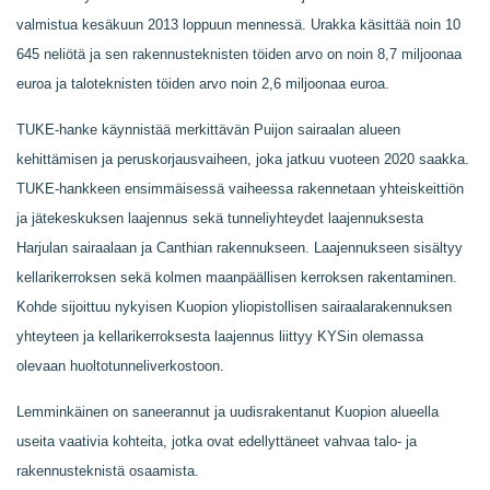
valmistua kesäkuun 2013 loppuun mennessä. Urakka käsittää noin 10
645 neliötä ja sen rakennusteknisten töiden arvo on noin 8,7 miljoonaa
euroa ja taloteknisten töiden arvo noin 2,6 miljoonaa euroa.
TUKE-hanke käynnistää merkittävän Puijon sairaalan alueen
kehittämisen ja peruskorjausvaiheen, joka jatkuu vuoteen 2020 saakka.
TUKE-hankkeen ensimmäisessä vaiheessa rakennetaan yhteiskeittiön
ja jätekeskuksen laajennus sekä tunneliyhteydet laajennuksesta
Harjulan sairaalaan ja Canthian rakennukseen. Laajennukseen sisältyy
kellarikerroksen sekä kolmen maanpäällisen kerroksen rakentaminen.
Kohde sijoittuu nykyisen Kuopion yliopistollisen sairaalarakennuksen
yhteyteen ja kellarikerroksesta laajennus liittyy KYSin olemassa
olevaan huoltotunneliverkostoon.
Lemminkäinen on saneerannut ja uudisrakentanut Kuopion alueella
useita vaativia kohteita, jotka ovat edellyttäneet vahvaa talo- ja
rakennusteknistä osaamista.