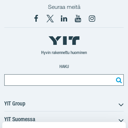
Seuraa meitä
Facebook
X
YIT
YIT
Instagram
YIT
YIT
Corporation
Corporation
YIT
Suomi
Suomi
Suomi
Hyvin rakennettu huominen
HAKU
YIT Group
YIT Suomessa
Tietoa YIT:stä
Töihin meille