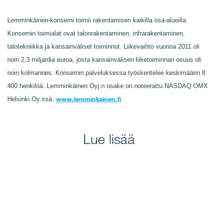
Lemminkäinen-konserni toimii rakentamisen kaikilla osa-alueilla.
Konsernin toimialat ovat talonrakentaminen, infrarakentaminen,
talotekniikka ja kansainväliset toiminnot. Liikevaihto vuonna 2011 oli
noin 2,3 miljardia euroa, josta kansainvälisen liiketoiminnan osuus oli
noin kolmannes. Konsernin palveluksessa työskentelee keskimäärin 8
400 henkilöä. Lemminkäinen Oyj:n osake on noteerattu NASDAQ OMX
www.lemminkainen.fi
Helsinki Oy:ssä.
Lue lisää