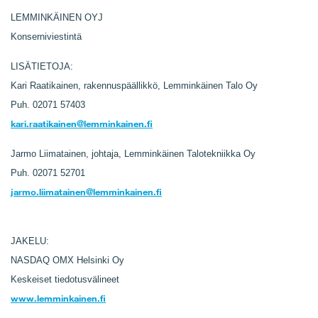
LEMMINKÄINEN OYJ
Konserniviestintä
LISÄTIETOJA:
Kari Raatikainen, rakennuspäällikkö, Lemminkäinen Talo Oy
Puh. 02071 57403
kari.raatikainen@lemminkainen.fi
Jarmo Liimatainen, johtaja, Lemminkäinen Talotekniikka Oy
Puh. 02071 52701
jarmo.liimatainen@lemminkainen.fi
JAKELU:
NASDAQ OMX Helsinki Oy
Keskeiset tiedotusvälineet
www.lemminkainen.fi