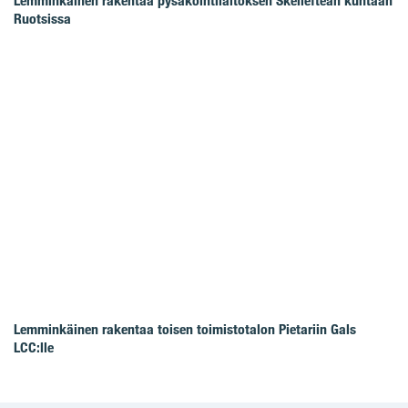
Lemminkäinen rakentaa pysäköintilaitoksen Skellefteån kuntaan
Ruotsissa
Lemminkäinen rakentaa toisen toimistotalon Pietariin Gals
LCC:lle