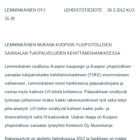
LEMMINKÄINEN OYJ LEHDISTÖTIEDOTE 29.3.2012 KLO
15.30
LEMMINKÄINEN MUKANA KUOPION YLIOPISTOLLISEN
SAIRAALAN TUKIPALVELUIDEN KEHITTÄMISHANKKEESSA
Lemminkäinen osallistuu Kuopion kaupungin ja Kuopion yliopistollisen
sairaalan tukipalveluiden kehittämishankkeen (TUKE) ensimmäiseen
vaiheeseen. Lemminkäinen toimii hankkeessa pääurakoitsijana ja
vastaa myös kaikista LVI-töistä kohteessa. Pääurakkaan sisältyvät
työmaan johtamisen lisäksi kaikki rakennustekniset työt sekä tietyt
piha-aluetyöt. LVI-töihin sisältyvät kohteen kaikki putki- ja
ilmanvaihtotyöt sekä IV-kattourakat. Urakan tilaaja on Kuopion
yliopistollisen sairaalan tytäryhtiö Kiinteistö Oy Mustinlampi.
Rakennustyöt on aloitettu helmikuussa 2012 ja hankkeen on määrä