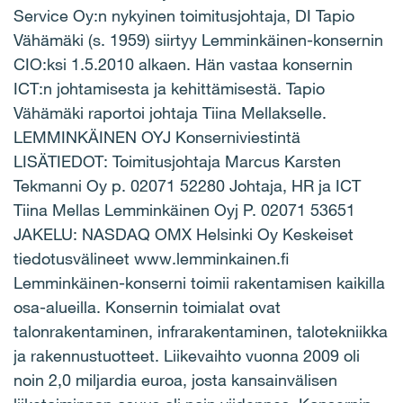
Service Oy:n nykyinen toimitusjohtaja, DI Tapio
Vähämäki (s. 1959) siirtyy Lemminkäinen-konsernin
CIO:ksi 1.5.2010 alkaen. Hän vastaa konsernin
ICT:n johtamisesta ja kehittämisestä. Tapio
Vähämäki raportoi johtaja Tiina Mellakselle.
LEMMINKÄINEN OYJ Konserniviestintä
LISÄTIEDOT: Toimitusjohtaja Marcus Karsten
Tekmanni Oy p. 02071 52280 Johtaja, HR ja ICT
Tiina Mellas Lemminkäinen Oyj P. 02071 53651
JAKELU: NASDAQ OMX Helsinki Oy Keskeiset
tiedotusvälineet www.lemminkainen.fi
Lemminkäinen-konserni toimii rakentamisen kaikilla
osa-alueilla. Konsernin toimialat ovat
talonrakentaminen, infrarakentaminen, talotekniikka
ja rakennustuotteet. Liikevaihto vuonna 2009 oli
noin 2,0 miljardia euroa, josta kansainvälisen