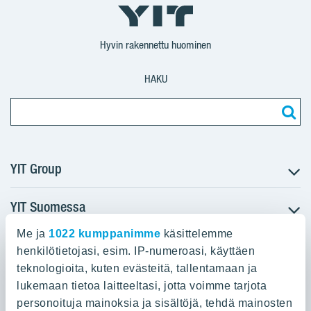
YIT
YIT
Corporation
Corporation
YIT
Suomi
Suomi
Suomi
Hyvin rakennettu huominen
HAKU
YIT Group
YIT Suomessa
Tietoa YIT:stä
Töihin meille
Me ja
1022 kumppanimme
käsittelemme
YIT:n pääkonttori
Myytävät asunnot
Sijoittajat
henkilötietojasi, esim. IP-numeroasi, käyttäen
Vuokrattavat toimitilat
teknologioita, kuten evästeitä, tallentamaan ja
Panuntie 11, PL 36, 00620 Helsinki
Projektit
lukemaan tietoa laitteeltasi, jotta voimme tarjota
Kiinteistösijoittaminen
Vastuullisuus
personoituja mainoksia ja sisältöjä, tehdä mainosten
020 433 111
Infrarakentaminen