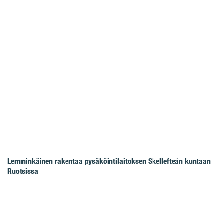
Lemminkäinen rakentaa pysäköintilaitoksen Skellefteån kuntaan
Ruotsissa