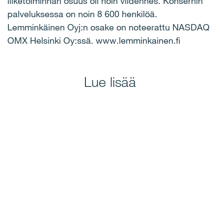
liiketoiminnan osuus oli noin viidennes. Konsernin
palveluksessa on noin 8 600 henkilöä.
Lemminkäinen Oyj:n osake on noteerattu NASDAQ
OMX Helsinki Oy:ssä. www.lemminkainen.fi
Lue lisää