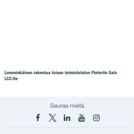
Lemminkäinen rakentaa toisen toimistotalon Pietariin Gals
LCC:lle
Seuraa meitä
Facebook
X
YIT
YIT
Instagram