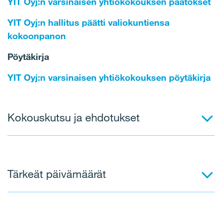
YIT Oyj:n varsinaisen yhtiökokouksen päätökset
YIT Oyj:n hallitus päätti valiokuntiensa
kokoonpanon
Pöytäkirja
YIT Oyj:n varsinaisen yhtiökokouksen pöytäkirja
Kokouskutsu ja ehdotukset
Kokouskutsu
Tärkeät päivämäärät
Hallituksen ja nimitystoimikunnan ehdotukset
yhtiökokoukselle