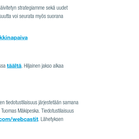
äivitetyn strategiamme sekä uudet
laisuutta voi seurata myös suorana
kinapaiva
täältä
issa
. Hiljainen jakso alkaa
n tiedotustilaisuus järjestetään samana
aja Tuomas Mäkipeska.
Tiedotustilaisuus
com/webcastit
. Lähetyksen