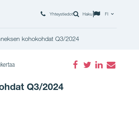
Yhteystiedot
Haku
FI
änneksen kohokohdat Q3/2024
kertaa
Facebook
Twitter
LinkedIn
Email
okohdat Q3/2024