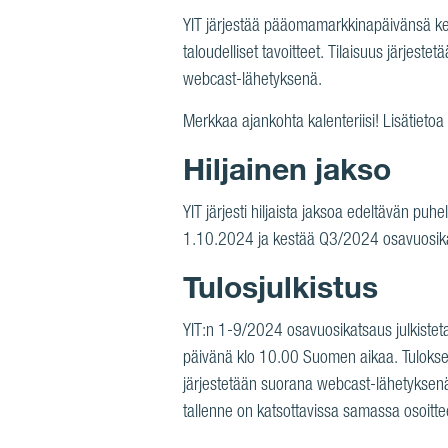
YIT järjestää pääomamarkkinapäivänsä ke
taloudelliset tavoitteet. Tilaisuus järjest
webcast-lähetyksenä.
Merkkaa ajankohta kalenteriisi! Lisätietoa
Hiljainen jakso
YIT järjesti hiljaista jaksoa edeltävän pu
1.10.2024 ja kestää Q3/2024 osavuosikat
Tulosjulkistus
YIT:n 1-9/2024 osavuosikatsaus julkistet
päivänä klo 10.00 Suomen aikaa. Tuloksen
järjestetään suorana webcast-lähetyksenä,
tallenne on katsottavissa samassa osoi