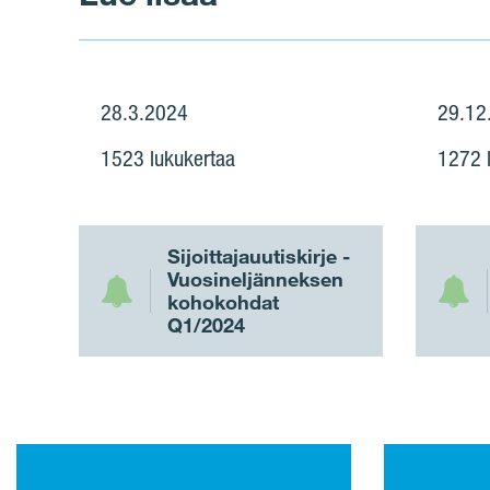
28.3.2024
29.12
1523 lukukertaa
1272 
Sijoittajauutiskirje -
Vuosineljänneksen
kohokohdat
Q1/2024