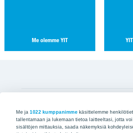
Hyvin rakennettu huominen tehdään
tänään.
Me olemme YIT
YIT
YIT Gro
Me ja
1022 kumppanimme
käsittelemme henkilötiet
Hyvin rakennettu huominen
Tietoa YIT:
tallentamaan ja lukemaan tietoa laitteeltasi, jotta v
sisältöjen mittauksia, saada näkemyksiä kohdeyleisöst
Töihin meil
HAKU