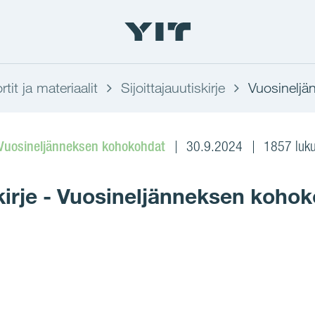
rtit ja materiaalit
Sijoittajauutiskirje
Vuosinelj
Vuosineljänneksen kohokohdat
30.9.2024
1857 luku
skirje - Vuosineljänneksen koh