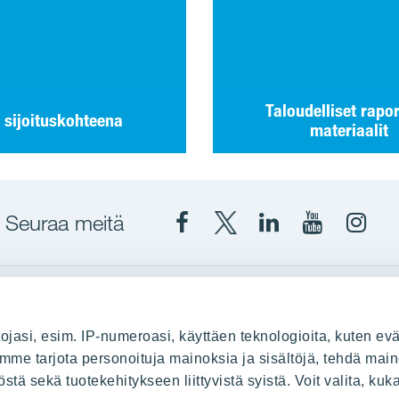
Taloudelliset rapor
 sijoituskohteena
materiaalit
Seuraa meitä
Facebook
X
YIT
YIT
Insta
YIT
YIT
Corporation
Corporati
YIT
Suomi
Suomi
Suom
up
YIT Suomessa
ojasi, esim. IP-numeroasi, käyttäen teknologioita, kuten evä
stä
Myytävät asunnot
oimme tarjota personoituja mainoksia ja sisältöjä, tehdä main
ä sekä tuotekehitykseen liittyvistä syistä. Voit valita, kuk
le
Vuokrattavat toimitilat