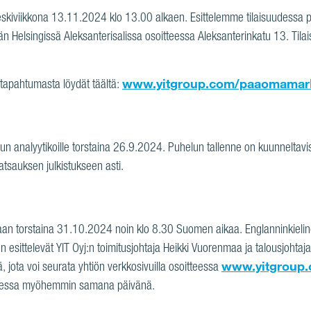
skiviikkona 13.11.2024 klo 13.00 alkaen. Esittelemme tilaisuudessa p
etään Helsingissä Aleksanterisalissa osoitteessa Aleksanterinkatu 13. Ti
www.yitgroup.com/paaomamark
 tapahtumasta löydät täältä:
helun analyytikoille torstaina 26.9.2024. Puhelun tallenne on kuunneltav
sauksen julkistukseen asti.
aan torstaina 31.10.2024 noin klo 8.30 Suomen aikaa. Englanninkieline
 esittelevät YIT Oyj:n toimitusjohtaja Heikki Vuorenmaa ja talousjoht
www.yitgroup.
 jota voi seurata yhtiön verkkosivuilla osoitteessa
tteessa myöhemmin samana päivänä.