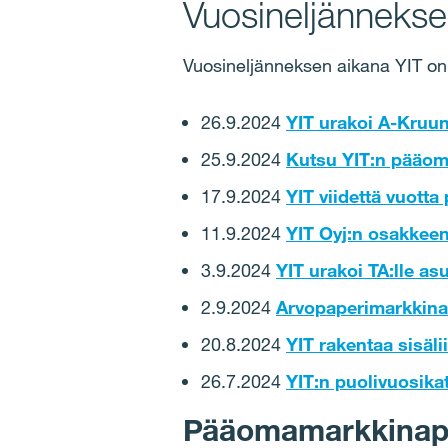
Vuosineljänneks
Vuosineljänneksen aikana YIT on
26.9.2024
YIT urakoi A-Kruun
25.9.2024
Kutsu YIT:n pääom
17.9.2024
YIT viidettä vuott
11.9.2024
YIT Oyj:n osakkee
3.9.2024
YIT urakoi TA:lle as
2.9.2024
Arvopaperimarkkina
20.8.2024
YIT rakentaa sisäl
26.7.2024
YIT:n puolivuosik
Pääomamarkkinap