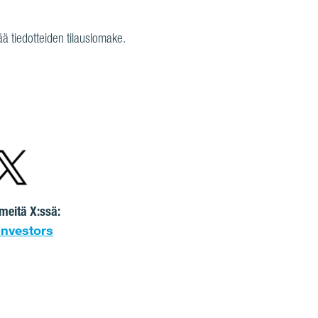
ää tiedotteiden tilauslomake.
meitä X:ssä:
Investors