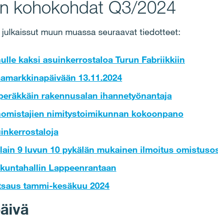
en kohokohdat Q3/2024
 julkaissut muun muassa seuraavat tiedotteet:
ulle kaksi asuinkerrostaloa Turun Fabriikkiin
amarkkinapäivään 13.11.2024
a peräkkäin rakennusalan ihannetyönantaja
nomistajien nimitystoimikunnan kokoonpano
uinkerrostaloja
lain 9 luvun 10 pykälän mukainen ilmoitus omistus
iikuntahallin Lappeenrantaan
atsaus tammi-kesäkuu 2024
äivä