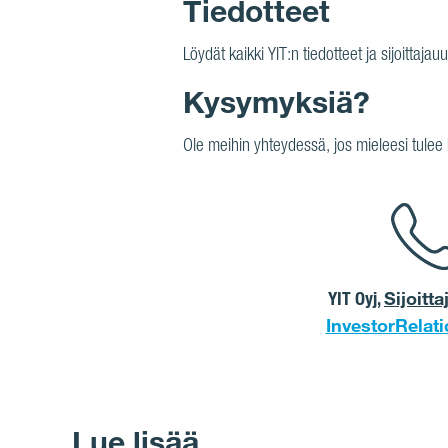
Tiedotteet
Löydät kaikki YIT:n tiedotteet ja sijoittajau
Kysymyksiä?
Ole meihin yhteydessä, jos mieleesi tul
YIT Oyj,
Sijoitt
InvestorRelati
Lue lisää