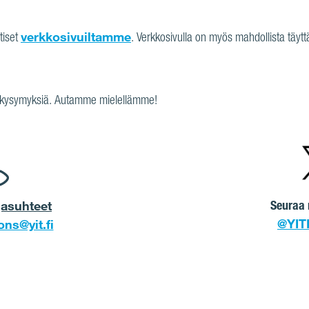
verkkosivuiltamme
utiset
. Verkkosivulla on myös mahdollista täytt
ee kysymyksiä. Autamme mielellämme!
Seuraa 
ajasuhteet
@YIT
ons@yit.fi