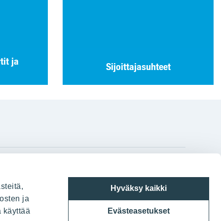
tit ja
Sijoittajasuhteet
gram
on
i
YIT:n pääkonttori
steitä,
Hyväksy kaikki
Panuntie 11, PL 36, 00620 Helsinki
osten ja
a käyttää
Evästeasetukset
020 433 111