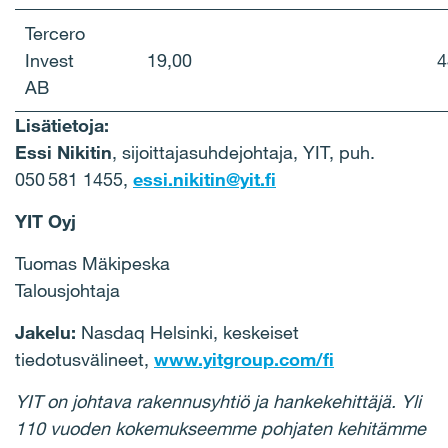
​​Tercero
Invest
19,00
​
AB​
Lisätietoja:
Essi Nikitin
, sijoittajasuhdejohtaja, YIT, puh.
050 581 1455,
essi.nikitin@yit.fi
YIT Oyj
Tuomas Mäkipeska
Talousjohtaja
Jakelu:
Nasdaq Helsinki, keskeiset
tiedotusvälineet,
www.yitgroup.com/fi
YIT on johtava rakennusyhtiö ja hankekehittäjä. Yli
110 vuoden kokemukseemme pohjaten kehitämme