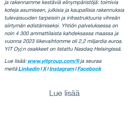
ja rakennamme kestäviä elinympäristöjä: toimivia
koteja asumiseen, julkisia ja kaupallisia rakennuksia
tulevaisuuden tarpeisiin ja infrastruktuuria vihreän
siirtymän edistämiseksi. Yhtiön palveluksessa on
noin 4 300 ammattilaista kahdeksassa maassa ja
vuonna 2023 liikevaihtomme oli 2,2 miljardia euroa.
YIT Oyj:n osakkeet on listattu Nasdaq Helsingissä.
Lue lisää:
www.yitgroup.com/fi
ja seuraa
meitä
Linkedin
I
X
I
Instagram
I
Facebook
Lue lisää