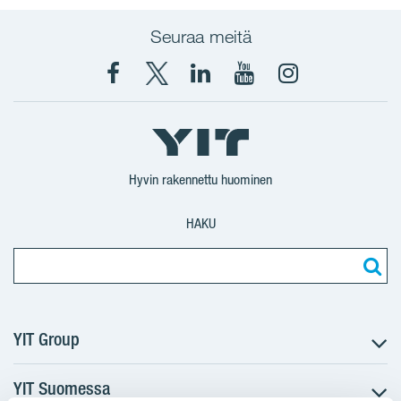
Seuraa meitä
Facebook
X
YIT
YIT
Instagram
YIT
YIT
Corporation
Corporation
YIT
Suomi
Suomi
Suomi
Hyvin rakennettu huominen
HAKU
YIT Group
YIT Suomessa
Tietoa YIT:stä