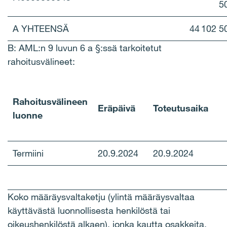
5
A YHTEENSÄ
44 102 
B: AML:n 9 luvun 6 a §:ssä tarkoitetut
rahoitusvälineet:
Rahoitusvälineen
Eräpäivä
Toteutusaika
luonne
Termiini
20.9.2024
20.9.2024
Koko määräysvaltaketju (ylintä määräysvaltaa
käyttävästä luonnollisesta henkilöstä tai
oikeushenkilöstä alkaen), jonka kautta osakkeita,