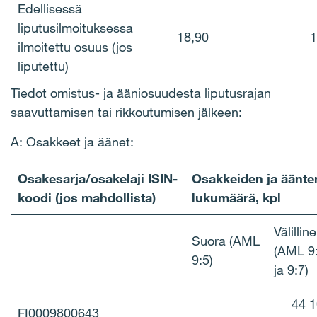
Edellisessä
liputusilmoituksessa
18,90
1
ilmoitettu osuus (jos
liputettu)
Tiedot omistus- ja ääniosuudesta liputusrajan
saavuttamisen tai rikkoutumisen jälkeen:
A: Osakkeet ja äänet:
Osakesarja/osakelaji ISIN-
Osakkeiden ja äänte
koodi (jos mahdollista)
lukumäärä, kpl
Välilli
Suora (AML
(AML 9
9:5)
ja 9:7
44 
FI0009800643