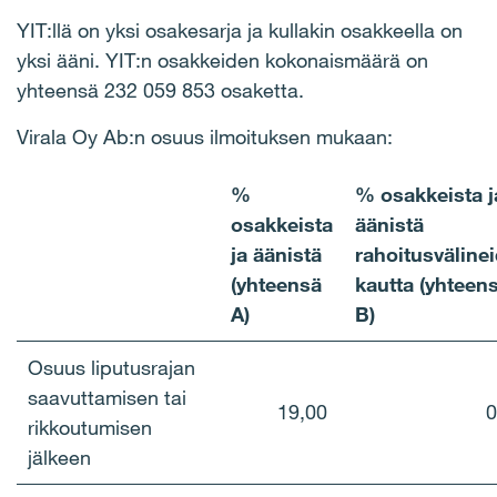
YIT:llä on yksi osakesarja ja kullakin osakkeella on
yksi ääni. YIT:n osakkeiden kokonaismäärä on
yhteensä 232 059 853 osaketta.
Virala Oy Ab:n osuus ilmoituksen mukaan:
%
% osakkeista j
osakkeista
äänistä
ja äänistä
rahoitusväline
(yhteensä
kautta (yhteen
A)
B)
Osuus liputusrajan
saavuttamisen tai
19,00
0
rikkoutumisen
jälkeen