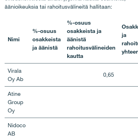
äänioikeuksia tai rahoitusvälineitä hallitaan:
%-osuus
Osakk
%-osuus
osakkeista ja
ja
Nimi
osakkeista
äänistä
rahoit
ja äänistä
rahoitusvälineiden
yhtee
kautta
​​Virala
0,65
Oy Ab​
​​Atine
Group
Oy​
​​Nidoco
AB​