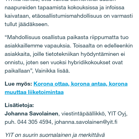
naapureiden tapaamista kokouksissa ja infoissa
kaivataan, etäosallistumismahdollisuus on varmasti
tullut jäädäkseen.
“Mahdollisuus osallistua paikasta riippumatta tuo
asiakkaillemme vapauksia. Toisaalta on edelleenkin
asiakkaita, joille tietotekniikan hyödyntäminen ei
onnistu, joten sen vuoksi hybridikokoukset ovat
paikallaan”, Vainikka lisää.
Lue myös:
Korona ottaa, korona antaa, korona
muuttaa liiketoimintaa
Lisätietoja:
Johanna Savolainen
, viestintäpäällikkö, YIT Oyj,
puh. 044 305 4594, johanna.savolainen@yit.fi
YIT on suurin suomalainen ja merkittävä