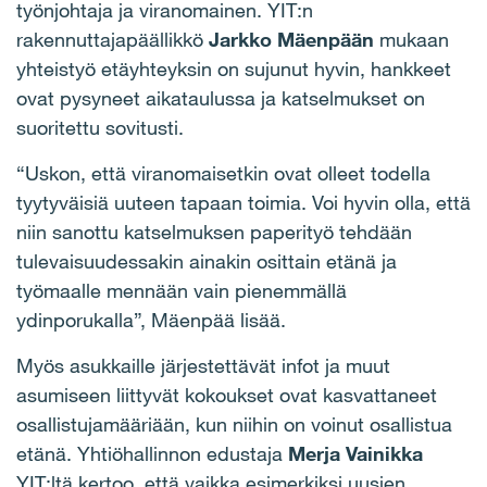
työnjohtaja ja viranomainen. YIT:n
rakennuttajapäällikkö
Jarkko Mäenpään
mukaan
yhteistyö etäyhteyksin on sujunut hyvin, hankkeet
ovat pysyneet aikataulussa ja katselmukset on
suoritettu sovitusti.
“Uskon, että viranomaisetkin ovat olleet todella
tyytyväisiä uuteen tapaan toimia. Voi hyvin olla, että
niin sanottu katselmuksen paperityö tehdään
tulevaisuudessakin ainakin osittain etänä ja
työmaalle mennään vain pienemmällä
ydinporukalla”, Mäenpää lisää.
Myös asukkaille järjestettävät infot ja muut
asumiseen liittyvät kokoukset ovat kasvattaneet
osallistujamääriään, kun niihin on voinut osallistua
etänä. Yhtiöhallinnon edustaja
Merja Vainikka
YIT:ltä kertoo, että vaikka esimerkiksi uusien