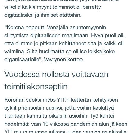
viikolla kaikki myyntitoiminnot oli siirretty
digitaalisiksi ja ihmiset etätöihin.
“Korona nopeutti Venäjällä asuntomyynnin
siirtymistä digitaaliseen maailmaan. Hyvä puoli oli,
että olimme jo pitkään kehittäneet sitä ja kaikki oli
valmiina. Siitä huolimatta se oli iso loikka koko
organisaatiolle”, Väyrynen kertoo.
Vuodessa nollasta voittavaan
toimitilakonseptiin
Koronan vuoksi myös YIT:n ketterän kehityksen
syklit priorisoitiin uusiksi, jotta voitiin keskittyä
tilanteen kannalta oikeisiin asioihin. Työ kantoi
hedelmää: vain 10 viikossa pandemian alun jälkeen
YIT muun muassa julkaisi uuden version asiakkaille