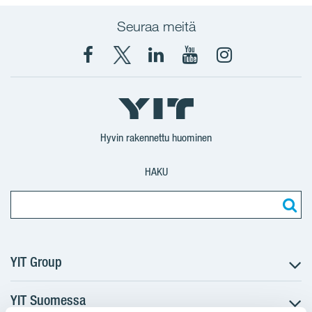
Seuraa meitä
Facebook
X
YIT
YIT
Instagram
YIT
YIT
Corporation
Corporation
YIT
Suomi
Suomi
Suomi
Hyvin rakennettu huominen
HAKU
YIT Group
YIT Suomessa
Tietoa YIT:stä