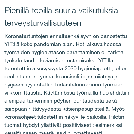
Pienillä teoilla suuria vaikutuksia
terveysturvallisuuteen
Koronatartuntojen ennaltaehkäisyyn on panostettu
YIT:llä koko pandemian ajan. Heti alkuvaiheessa
työmaiden hygieniatason parantaminen oli tärkeä
työkalu taudin leviämisen estämiseksi. YIT:llä
toteutettiin alkusyksystä 2020 hygieniapilotti, johon
osallistuneilla työmailla sosiaalitilojen siisteys ja
hygieenisyys otettiin tarkasteluun osana työmaan
viikkomittausta. Käytännössä työmailla huolehdittiin
aiempaa tarkemmin pöytien puhtaudesta sekä
saippuan riittävyydestä käsienpesupisteillä. Myös
koronaohjeet tulostettiin näkyville paikoilla. Pilotin
tuomat hyödyt yllättivät positiivisesti: esimerkiksi
kausiflunssan määrä laski huomattavasti