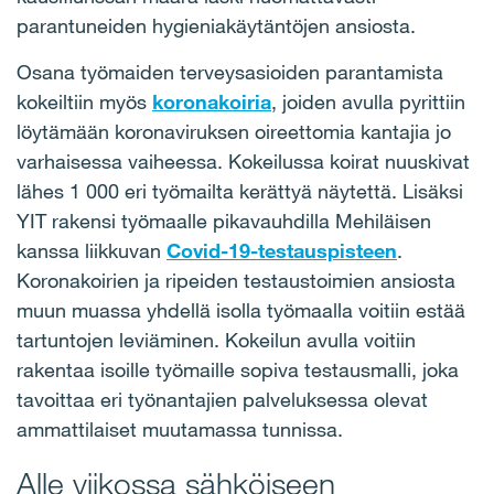
parantuneiden hygieniakäytäntöjen ansiosta.
Osana työmaiden terveysasioiden parantamista
kokeiltiin myös
koronakoiria
, joiden avulla pyrittiin
löytämään koronaviruksen oireettomia kantajia jo
varhaisessa vaiheessa. Kokeilussa koirat nuuskivat
lähes 1 000 eri työmailta kerättyä näytettä. Lisäksi
YIT rakensi työmaalle pikavauhdilla Mehiläisen
kanssa liikkuvan
Covid-19-testauspisteen
.
Koronakoirien ja ripeiden testaustoimien ansiosta
muun muassa yhdellä isolla työmaalla voitiin estää
tartuntojen leviäminen. Kokeilun avulla voitiin
rakentaa isoille työmaille sopiva testausmalli, joka
tavoittaa eri työnantajien palveluksessa olevat
ammattilaiset muutamassa tunnissa.
Alle viikossa sähköiseen