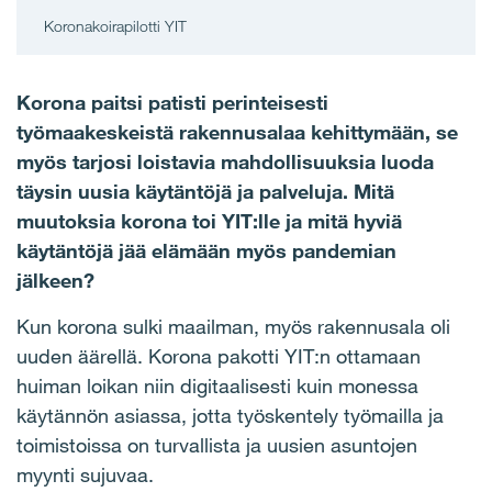
Koronakoirapilotti YIT
Korona paitsi patisti perinteisesti
työmaakeskeistä rakennusalaa kehittymään, se
myös tarjosi loistavia mahdollisuuksia luoda
täysin uusia käytäntöjä ja palveluja. Mitä
muutoksia korona toi YIT:lle ja mitä hyviä
käytäntöjä jää elämään myös pandemian
jälkeen?
Kun korona sulki maailman, myös rakennusala oli
uuden äärellä. Korona pakotti YIT:n ottamaan
huiman loikan niin digitaalisesti kuin monessa
käytännön asiassa, jotta työskentely työmailla ja
toimistoissa on turvallista ja uusien asuntojen
myynti sujuvaa.