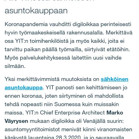
asuntokauppaan
Koronapandemia vauhditti digiloikkaa perinteisesti
hyvin työmaakeskeisellä rakennusalalla. Merkittävä
osa YIT:n toimihenkilöistä ja myös kaikki, joita ei
tarvittu paikan päällä työmailla, siirtyivät etätöihin.
Myös palvelukehityksessä laitettiin uusi vaihde
silmään.
Yksi merkittävimmistä muutoksista on
sähköinen
asuntokauppa
. YIT panosti sen kehittämiseen jo
ennen koronaa, joten siirtyminen oli mahdollista
tehdä nopeasti niin Suomessa kuin muissakin
maissa. YIT:n Chief Enterprise Architect
Marko
Väyrysen
mukaan digiloikka oli Venäjällä suurin:
asuntomyyntitoimistot menivät kiinni viranomaisten
käskystä lauantaina 28.3.2020, ja jo seuraavalla