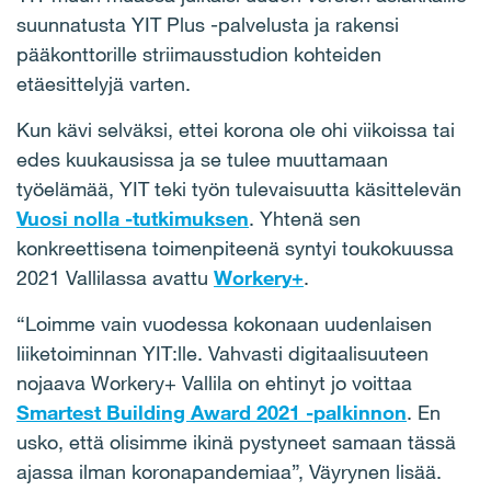
suunnatusta YIT Plus -palvelusta ja rakensi
pääkonttorille striimausstudion kohteiden
etäesittelyjä varten.
Kun kävi selväksi, ettei korona ole ohi viikoissa tai
edes kuukausissa ja se tulee muuttamaan
työelämää, YIT teki työn tulevaisuutta käsittelevän
Vuosi nolla -tutkimuksen
. Yhtenä sen
konkreettisena toimenpiteenä syntyi toukokuussa
2021 Vallilassa avattu
Workery+
.
“Loimme vain vuodessa kokonaan uudenlaisen
liiketoiminnan YIT:lle. Vahvasti digitaalisuuteen
nojaava Workery+ Vallila on ehtinyt jo voittaa
Smartest Building Award 2021 -palkinnon
. En
usko, että olisimme ikinä pystyneet samaan tässä
ajassa ilman koronapandemiaa”, Väyrynen lisää.