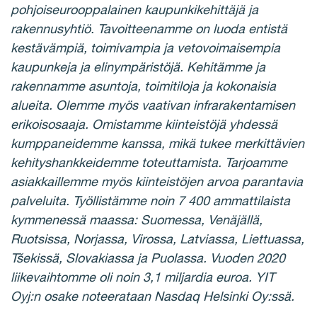
pohjoiseurooppalainen kaupunkikehittäjä ja
rakennusyhtiö. Tavoitteenamme on luoda entistä
kestävämpiä, toimivampia ja vetovoimaisempia
kaupunkeja ja elinympäristöjä. Kehitämme ja
rakennamme asuntoja, toimitiloja ja kokonaisia
alueita. Olemme myös vaativan infrarakentamisen
erikoisosaaja. Omistamme kiinteistöjä yhdessä
kumppaneidemme kanssa, mikä tukee merkittävien
kehityshankkeidemme toteuttamista. Tarjoamme
asiakkaillemme myös kiinteistöjen arvoa parantavia
palveluita. Työllistämme noin 7 400 ammattilaista
kymmenessä maassa: Suomessa, Venäjällä,
Ruotsissa, Norjassa, Virossa, Latviassa, Liettuassa,
Tšekissä, Slovakiassa ja Puolassa. Vuoden 2020
liikevaihtomme oli noin 3,1 miljardia euroa. YIT
Oyj:n osake noteerataan Nasdaq Helsinki Oy:ssä.