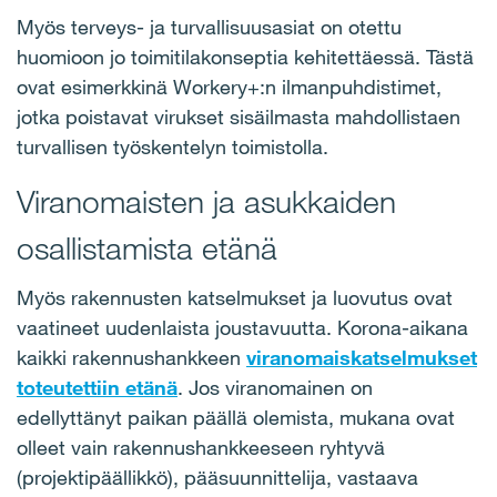
Myös terveys- ja turvallisuusasiat on otettu
huomioon jo toimitilakonseptia kehitettäessä. Tästä
ovat esimerkkinä Workery+:n ilmanpuhdistimet,
jotka poistavat virukset sisäilmasta mahdollistaen
turvallisen työskentelyn toimistolla.
Viranomaisten ja asukkaiden
osallistamista etänä
Myös rakennusten katselmukset ja luovutus ovat
vaatineet uudenlaista joustavuutta. Korona-aikana
kaikki rakennushankkeen
viranomaiskatselmukset
toteutettiin etänä
. Jos viranomainen on
edellyttänyt paikan päällä olemista, mukana ovat
olleet vain rakennushankkeeseen ryhtyvä
(projektipäällikkö), pääsuunnittelija, vastaava