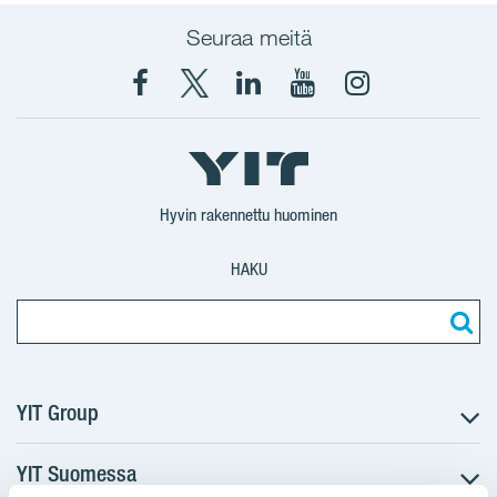
Seuraa meitä
Facebook
X
YIT
YIT
Instagram
YIT
YIT
Corporation
Corporation
YIT
Suomi
Suomi
Suomi
Hyvin rakennettu huominen
HAKU
YIT Group
YIT Suomessa
Tietoa YIT:stä