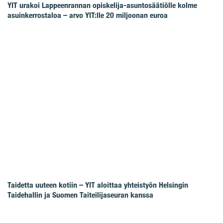
YIT urakoi Lappeenrannan opiskelija-asuntosäätiölle kolme
asuinkerrostaloa – arvo YIT:lle 20 miljoonan euroa
Taidetta uuteen kotiin – YIT aloittaa yhteistyön Helsingin
Taidehallin ja Suomen Taiteilijaseuran kanssa