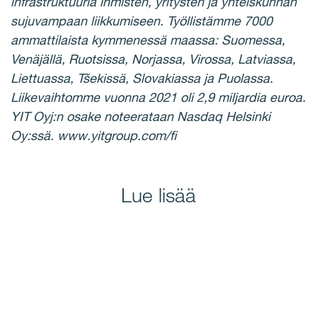
infrastruktuuria ihmisten, yritysten ja yhteiskunnan
sujuvampaan liikkumiseen. Työllistämme 7000
ammattilaista kymmenessä maassa: Suomessa,
Venäjällä, Ruotsissa, Norjassa, Virossa, Latviassa,
Liettuassa, Tšekissä, Slovakiassa ja Puolassa.
Liikevaihtomme vuonna 2021 oli 2,9 miljardia euroa.
YIT Oyj:n osake noteerataan Nasdaq Helsinki
Oy:ssä. www.yitgroup.com/fi
Lue lisää