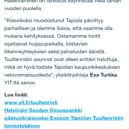
Rakentaminen on tarkoitus käynnistää vielä tämän
vuoden puolella.
”Klassikoksi muodostunut Tapiola päivittyy
parhaillaan ja olemme iloisia, että saamme olla
mukana kehityksessä. Ostamamme tontit
sijaitsevat huippupaikalla, loistavien
liikenneyhteyksien sekä palveluiden äärellä.
Tuultenristin asunnot ovat olleet erittäin haluttuja,
mikä on hyvä todiste Tapiolan kaupunkikeskuksen
vetovoimaisuudesta”, yksikönjohtaja
Esa Turkka
YIT:ltä sanoo.
Lue lisää:
www.yit.fi/tuultenristi
Helsingin Seudun Osuuspankki
päävuokralaiseksi Espoon Tapiolan Tuultenristin
toimistotaloon