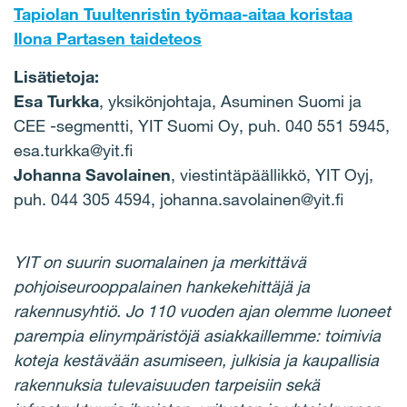
Tapiolan Tuultenristin työmaa-aitaa koristaa
Ilona Partasen taideteos
Lisätietoja:
Esa Turkka
, yksikönjohtaja, Asuminen Suomi ja
CEE -segmentti, YIT Suomi Oy, puh. 040 551 5945,
esa.turkka@yit.fi
Johanna Savolainen
, viestintäpäällikkö, YIT Oyj,
puh. 044 305 4594, johanna.savolainen@yit.fi
YIT on suurin suomalainen ja merkittävä
pohjoiseurooppalainen hankekehittäjä ja
rakennusyhtiö. Jo 110 vuoden ajan olemme luoneet
parempia elinympäristöjä asiakkaillemme: toimivia
koteja kestävään asumiseen, julkisia ja kaupallisia
rakennuksia tulevaisuuden tarpeisiin sekä