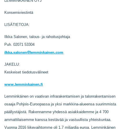
LEMMINKÄINEN OYJ
Konserniviestintä
LISÄTIETOJA:
Ilkka Salonen, talous- ja rahoitusjohtaja
Puh. 02071 53304
ilkka.salonen@lemminkainen.com
JAKELU:
Keskeiset tiedotusvälineet
www.lemminkainen.fi
Lemminkäinen on vaativan infrarakentamisen ja talonrakentamisen
osaaja Pohjois-Euroopassa ja yksi markkina-alueensa suurimmista
päällystäjistä.
Rakennamme yhdessä asiakkaidemme ja 4 700
ammattilaisemme kanssa kestävää ja vastuullista yhteiskuntaa.
Vuonna 2016 liikevaihtomme oli 1,7 miljardia euroa. Lemminkäinen