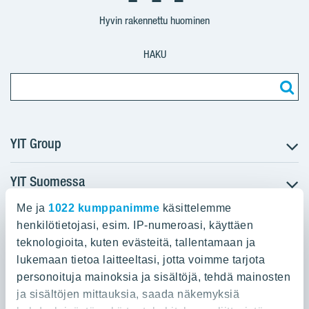
Suomi
Suomi
Suomi
Hyvin rakennettu huominen
HAKU
YIT Group
YIT Suomessa
Tietoa YIT:stä
Töihin meille
Me ja
1022 kumppanimme
käsittelemme
YIT:n pääkonttori
Myytävät asunnot
Sijoittajat
henkilötietojasi, esim. IP-numeroasi, käyttäen
Vuokrattavat toimitilat
teknologioita, kuten evästeitä, tallentamaan ja
Panuntie 11, PL 36, 00620 Helsinki
Projektit
lukemaan tietoa laitteeltasi, jotta voimme tarjota
Kiinteistösijoittaminen
Vastuullisuus
personoituja mainoksia ja sisältöjä, tehdä mainosten
020 433 111
Infrarakentaminen
Media
ja sisältöjen mittauksia, saada näkemyksiä
Toimitilarakentaminen