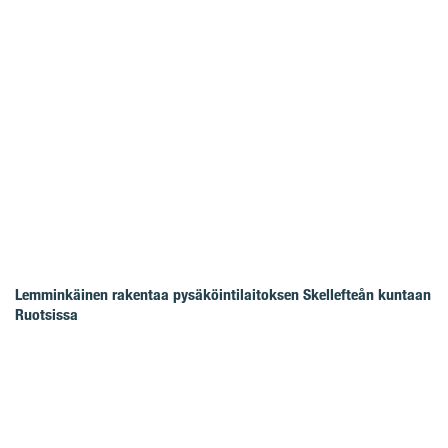
Lemminkäinen rakentaa pysäköintilaitoksen Skellefteån kuntaan
Ruotsissa