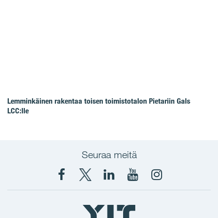
Lemminkäinen rakentaa toisen toimistotalon Pietariin Gals
LCC:lle
Seuraa meitä
Facebook
X
YIT
YIT
Instagram
YIT
YIT
Corporation
Corporation
YIT