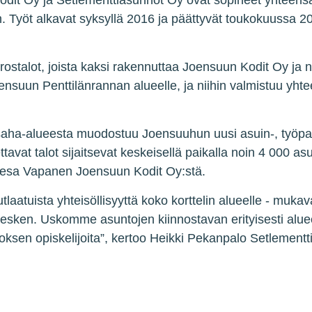
it Oy ja Setlementtiasunnot Oy ovat sopineet yhteens
 Työt alkavat syksyllä 2016 ja päättyvät toukokuussa 2
.
stalot, joista kaksi rakennuttaa Joensuun Kodit Oy ja n
nsuun Penttilänrannan alueelle, ja niihin valmistuu yht
saha-alueesta muodostuu Joensuuhun uusi asuin-, työpaik
ttavat talot sijaitsevat keskeisellä paikalla noin 4 000 
esa Vapanen Joensuun Kodit Oy:stä.
tlaatuista yhteisöllisyyttä koko korttelin alueelle - muka
kesken. Uskomme asuntojen kiinnostavan erityisesti aluee
toksen opiskelijoita”, kertoo Heikki Pekanpalo
Setlementt