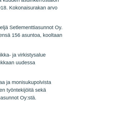
ä kuuden asuinkerrostalon
018.
Kokonaisurakan arvo
eljä Setlementtiasunnot Oy.
eensä 156 asuntoa, kooltaan
ka- ja virkistysalue
asukkaan uudessa
vaa ja monisukupolvista
n työntekijöitä sekä
iasunnot Oy:stä.