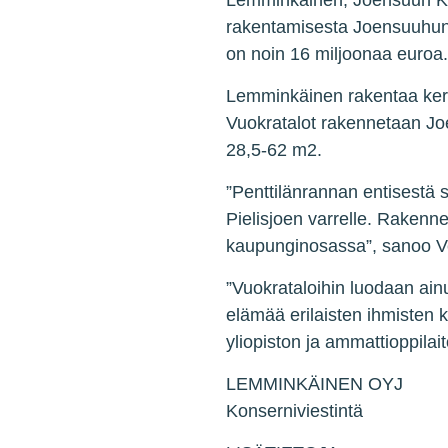
Lemminkäinen, Joensuun Kod
rakentamisesta Joensuuhun.
on noin 16 miljoonaa euroa
Lemminkäinen rakentaa kerro
Vuokratalot rakennetaan Joe
28,5-62 m2.
”Penttilänrannan entisestä 
Pielisjoen varrelle. Rakenne
kaupunginosassa”, sanoo V
”Vuokrataloihin luodaan ainu
elämää erilaisten ihmisten 
yliopiston ja ammattioppilai
LEMMINKÄINEN OYJ
Konserniviestintä