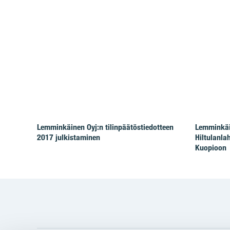
Lemminkäinen Oyj:n tilinpäätöstiedotteen
Lemminkäin
2017 julkistaminen
Hiltulanla
Kuopioon