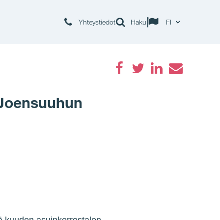
Yhteystiedot
Haku
FI
Facebook
Twitter
LinkedIn
Email
 Joensuuhun