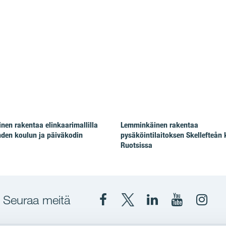
en rakentaa elinkaarimallilla
Lemminkäinen rakentaa
hden koulun ja päiväkodin
pysäköintilaitoksen Skellefteån
Ruotsissa
Seuraa meitä
Facebook
X
YIT
YIT
Insta