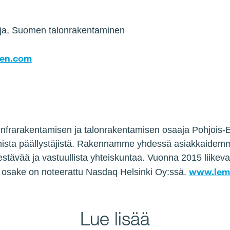
taja, Suomen talonrakentaminen
nen.com
nfrarakentamisen ja talonrakentamisen osaaja Pohjois-E
ista päällystäjistä. Rakennamme yhdessä asiakkaidemm
ävää ja vastuullista yhteiskuntaa. Vuonna 2015 liikevai
www.lemm
 osake on noteerattu Nasdaq Helsinki Oy:ssä.
Lue lisää