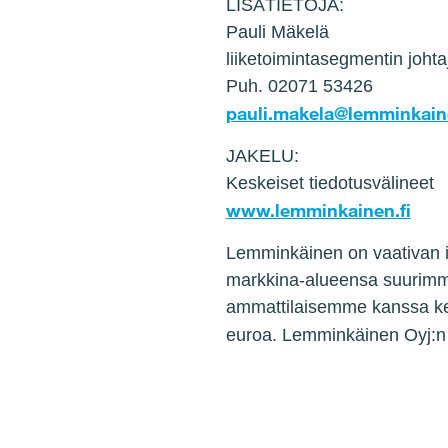
LISÄTIETOJA:
Pauli Mäkelä
liiketoimintasegmentin joh
Puh. 02071 53426
pauli.makela@lemminkai
JAKELU:
Keskeiset tiedotusvälineet
www.lemminkainen.fi
Lemminkäinen on vaativan i
markkina-alueensa suurimm
ammattilaisemme kanssa kest
euroa. Lemminkäinen Oyj:n