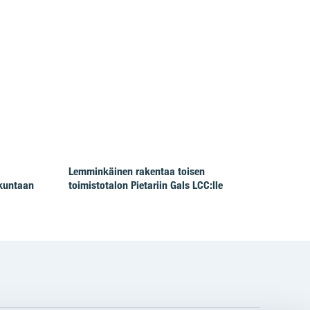
Lemminkäinen rakentaa toisen
 kuntaan
toimistotalon Pietariin Gals LCC:lle
gram