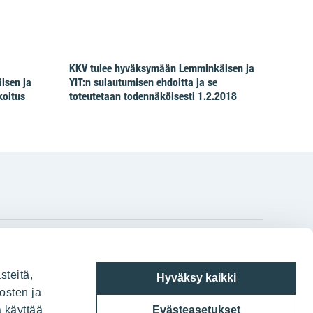
KKV tulee hyväksymään Lemminkäisen ja
isen ja
YIT:n sulautumisen ehdoitta ja se
koitus
toteutetaan todennäköisesti 1.2.2018
gram
on
i
YIT:n pääkonttori
steitä,
Hyväksy kaikki
Panuntie 11, PL 36, 00620 Helsinki
osten ja
a käyttää
Evästeasetukset