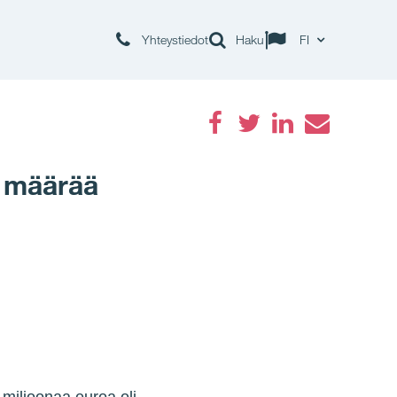
Yhteystiedot
Haku
FI
Facebook
Twitter
LinkedIn
Email
ä määrää