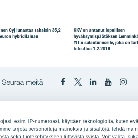
en Oyj lunastaa takaisin 35,2
KKV on antanut lopullisen
euron hybridilainan
hyväksymispäätöksen Lemminkä
YIT:n sulautumiselle, joka on tar
toteuttaa 1.2.2018
Seuraa meitä
Facebook
X
YIT
YIT
Insta
YIT
YIT
Corporation
Corporati
YIT
Suomi
Suomi
Suom
up
YIT Suomessa
ojasi, esim. IP-numeroasi, käyttäen teknologioita, kuten evä
stä
Myytävät asunnot
oimme tarjota personoituja mainoksia ja sisältöjä, tehdä main
ä sekä tuotekehitykseen liittyvistä syistä. Voit valita, kuk
le
Vuokrattavat toimitilat