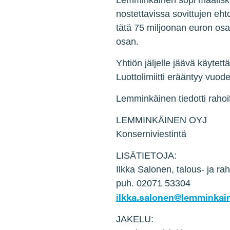
Lemminkäinen sopi maaliskuu
nostettavissa sovittujen eh
tätä 75 miljoonan euron osaa 
osan.
Yhtiön jäljelle jäävä käytett
Luottolimiitti erääntyy vuod
Lemminkäinen tiedotti raho
LEMMINKÄINEN OYJ
Konserniviestintä
LISÄTIETOJA:
Ilkka Salonen, talous- ja rah
puh. 02071 53304
ilkka.salonen@lemminkai
JAKELU: