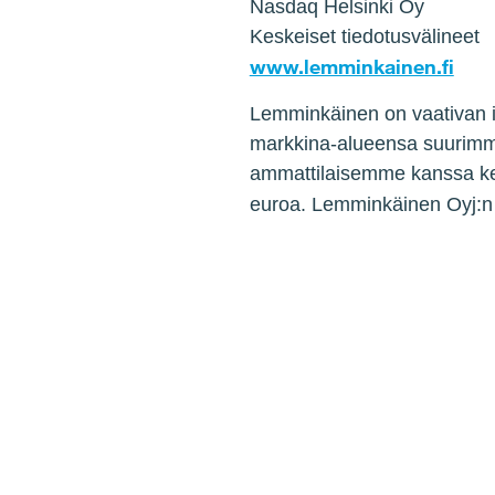
Nasdaq Helsinki Oy
Keskeiset tiedotusvälineet
www.lemminkainen.fi
Lemminkäinen on vaativan i
markkina-alueensa suurimm
ammattilaisemme kanssa kest
euroa. Lemminkäinen Oyj:n