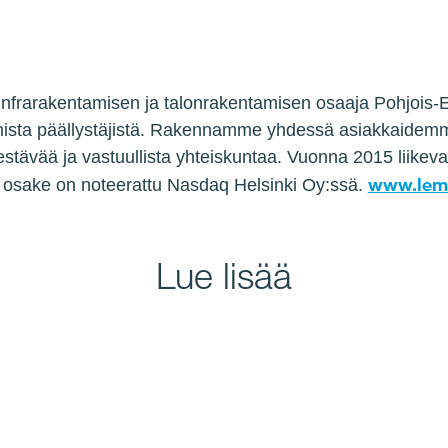
nfrarakentamisen ja talonrakentamisen osaaja Pohjois-E
ista päällystäjistä. Rakennamme yhdessä asiakkaidemm
ävää ja vastuullista yhteiskuntaa. Vuonna 2015 liikevai
www.lemm
 osake on noteerattu Nasdaq Helsinki Oy:ssä.
Lue lisää