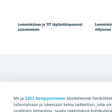
Lemminkäinen ja YIT täytäntöönpanevat
Lemminkäin
sulautumisen
miljoonan 
YIT Gro
Me ja
1022 kumppanimme
käsittelemme henkilötiet
Hyvin rakennettu huominen
Tietoa YIT:
tallentamaan ja lukemaan tietoa laitteeltasi, jotta v
sisältöjen mittauksia, saada näkemyksiä kohdeyleisöst
Töihin meil