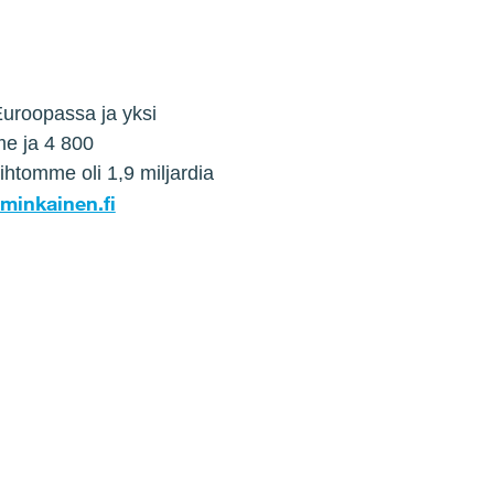
uroopassa ja yksi
e ja 4 800
htomme oli 1,9 miljardia
inkainen.fi