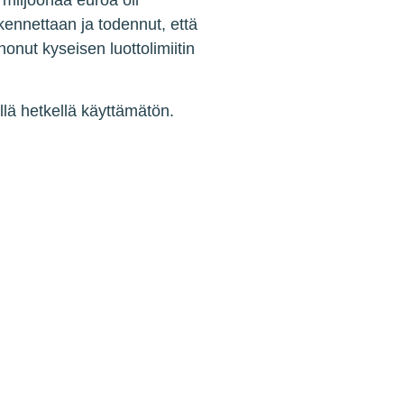
 miljoonaa euroa oli
kennettaan ja todennut, että
nonut kyseisen luottolimiitin
ällä hetkellä käyttämätön.