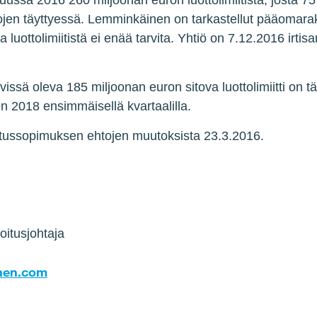
ssa 2016 260 miljoonan euron luottolimiitistä, josta 75
tojen täyttyessä. Lemminkäinen on tarkastellut pääomara
luottolimiitistä ei enää tarvita. Yhtiö on 7.12.2016 irtisa
ävissä oleva 185 miljoonan euron sitova luottolimiitti on t
en 2018 ensimmäisellä kvartaalilla.
itussopimuksen ehtojen muutoksista 23.3.2016.
oitusjohtaja
nen.com