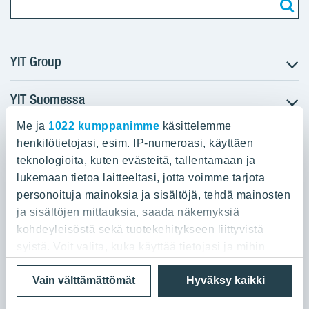
YIT Group
YIT Suomessa
Tietoa YIT:stä
Töihin meille
Me ja
1022 kumppanimme
käsittelemme
YIT:n pääkonttori
Myytävät asunnot
Sijoittajat
henkilötietojasi, esim. IP-numeroasi, käyttäen
Vuokrattavat toimitilat
teknologioita, kuten evästeitä, tallentamaan ja
Panuntie 11, PL 36, 00620 Helsinki
Projektit
lukemaan tietoa laitteeltasi, jotta voimme tarjota
Kiinteistösijoittaminen
Vastuullisuus
personoituja mainoksia ja sisältöjä, tehdä mainosten
020 433 111
Infrarakentaminen
Media
ja sisältöjen mittauksia, saada näkemyksiä
Toimitilarakentaminen
Yhteystiedot
kohdeyleisöstä sekä tuotekehitykseen liittyvistä
Teollisuusrakentaminen
syistä. Voit valita, kuka käyttää tietojasi ja mihin
tarkoituksiin.
Tietosuoja ja Käyttöehdot
Lähetä meille palautetta
Evästeet
Vain välttämättömät
Hyväksy kaikki
© 2026 YIT Oyj
Jos sallit, haluamme myös tehdä seuraavia: