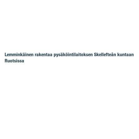
Lemminkäinen rakentaa pysäköintilaitoksen Skellefteån kuntaan
Ruotsissa