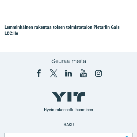
Lemminkäinen rakentaa toisen toimistotalon Pietariin Gals
LCC:lle
Seuraa meitä
Facebook
X
YIT
YIT
Instagram
YIT
YIT
Corporation
Corporation
YIT
Suomi
Suomi
Suomi
Hyvin rakennettu huominen
HAKU