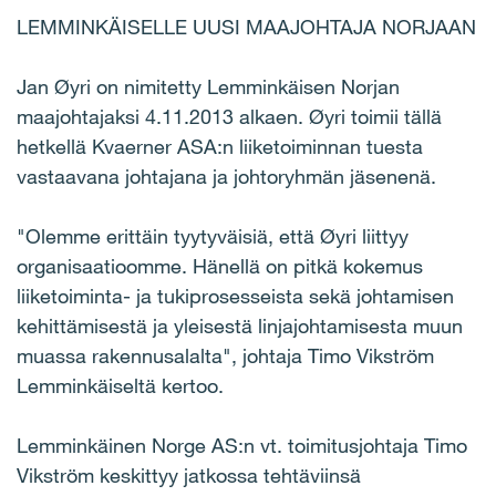
LEMMINKÄISELLE UUSI MAAJOHTAJA NORJAAN
Jan Øyri on nimitetty Lemminkäisen Norjan
maajohtajaksi 4.11.2013 alkaen. Øyri toimii tällä
hetkellä Kvaerner ASA:n liiketoiminnan tuesta
vastaavana johtajana ja johtoryhmän jäsenenä.
"Olemme erittäin tyytyväisiä, että Øyri liittyy
organisaatioomme. Hänellä on pitkä kokemus
liiketoiminta- ja tukiprosesseista sekä johtamisen
kehittämisestä ja yleisestä linjajohtamisesta muun
muassa rakennusalalta", johtaja Timo Vikström
Lemminkäiseltä kertoo.
Lemminkäinen Norge AS:n vt. toimitusjohtaja Timo
Vikström keskittyy jatkossa tehtäviinsä