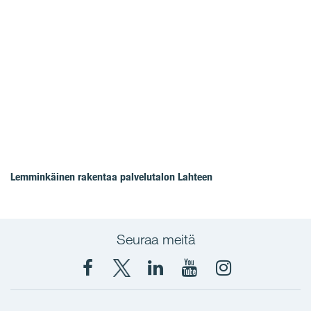
Lemminkäinen rakentaa palvelutalon Lahteen
Seuraa meitä
Facebook
X
YIT
YIT
Instagram