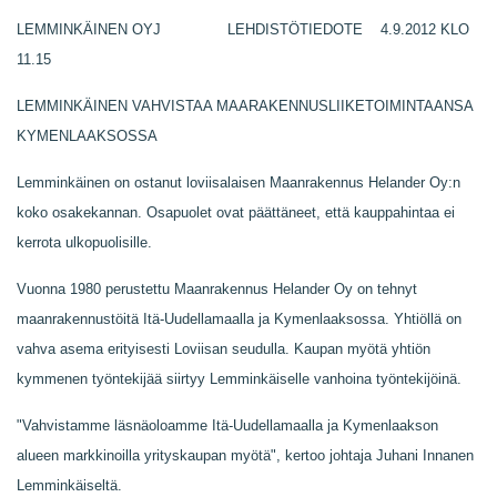
LEMMINKÄINEN OYJ LEHDISTÖTIEDOTE 4.9.2012 KLO
11.15
LEMMINKÄINEN VAHVISTAA MAARAKENNUSLIIKETOIMINTAANSA
KYMENLAAKSOSSA
Lemminkäinen on ostanut loviisalaisen Maanrakennus Helander Oy:n
koko osakekannan. Osapuolet ovat päättäneet, että kauppahintaa ei
kerrota ulkopuolisille.
Vuonna 1980 perustettu Maanrakennus Helander Oy on tehnyt
maanrakennustöitä Itä-Uudellamaalla ja Kymenlaaksossa. Yhtiöllä on
vahva asema erityisesti Loviisan seudulla. Kaupan myötä yhtiön
kymmenen työntekijää siirtyy Lemminkäiselle vanhoina työntekijöinä.
"Vahvistamme läsnäoloamme Itä-Uudellamaalla ja Kymenlaakson
alueen markkinoilla yrityskaupan myötä", kertoo johtaja Juhani Innanen
Lemminkäiseltä.