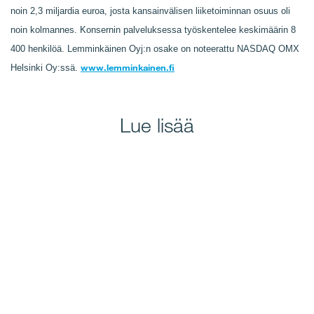
noin 2,3 miljardia euroa, josta kansainvälisen liiketoiminnan osuus oli
noin kolmannes. Konsernin palveluksessa työskentelee keskimäärin 8
400 henkilöä. Lemminkäinen Oyj:n osake on noteerattu NASDAQ OMX
www.lemminkainen.fi
Helsinki Oy:ssä.
Lue lisää