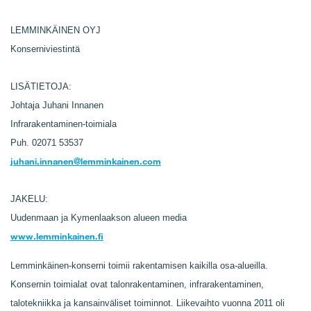
LEMMINKÄINEN OYJ
Konserniviestintä
LISÄTIETOJA:
Johtaja Juhani Innanen
Infrarakentaminen-toimiala
Puh. 02071 53537
juhani.innanen@lemminkainen.com
JAKELU:
Uudenmaan ja Kymenlaakson alueen media
www.lemminkainen.fi
Lemminkäinen-konserni toimii rakentamisen kaikilla osa-alueilla.
Konsernin toimialat ovat talonrakentaminen, infrarakentaminen,
talotekniikka ja kansainväliset toiminnot. Liikevaihto vuonna 2011 oli