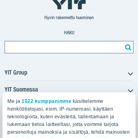
YIT
YIT
Corporation
Corporation
YIT
Suomi
Suomi
Suomi
Hyvin rakennettu huominen
HAKU
YIT Group
YIT Suomessa
Tietoa YIT:stä
Töihin meille
Me ja
1022 kumppanimme
käsittelemme
YIT:n pääkonttori
Myytävät asunnot
Sijoittajat
henkilötietojasi, esim. IP-numeroasi, käyttäen
Vuokrattavat toimitilat
teknologioita, kuten evästeitä, tallentamaan ja
Panuntie 11, PL 36, 00620 Helsinki
Projektit
lukemaan tietoa laitteeltasi, jotta voimme tarjota
Kiinteistösijoittaminen
Vastuullisuus
personoituja mainoksia ja sisältöjä, tehdä mainosten
020 433 111
Infrarakentaminen