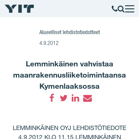
Alueelliset lehdistotiedotteet
4.9.2012
Lemminkäinen vahvistaa
maanrakennusliiketoimintaansa
Kymenlaaksossa
Facebook
Twitter
LinkedIn
Email
LEMMINKÄINEN OYJ LEHDISTÖTIEDOTE
4.9.2012 KLO 11.15 LEMMINKÄINEN