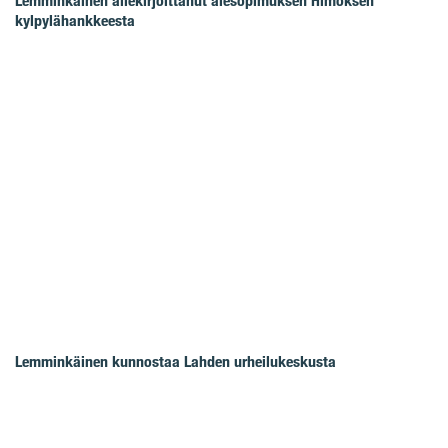
Lemminkäinen allekirjoittanut aiesopimuksen Himoksen
kylpylähankkeesta
Lemminkäinen kunnostaa Lahden urheilukeskusta