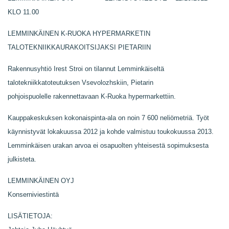
KLO 11.00
LEMMINKÄINEN K-RUOKA HYPERMARKETIN
TALOTEKNIIKKAURAKOITSIJAKSI PIETARIIN
Rakennusyhtiö Irest Stroi on tilannut Lemminkäiseltä
talotekniikkatoteutuksen Vsevolozhskiin, Pietarin
pohjoispuolelle rakennettavaan K-Ruoka hypermarkettiin.
Kauppakeskuksen kokonaispinta-ala on noin 7 600 neliömetriä. Työt
käynnistyvät lokakuussa 2012 ja kohde valmistuu toukokuussa 2013.
Lemminkäisen urakan arvoa ei osapuolten yhteisestä sopimuksesta
julkisteta.
LEMMINKÄINEN OYJ
Konserniviestintä
LISÄTIETOJA: