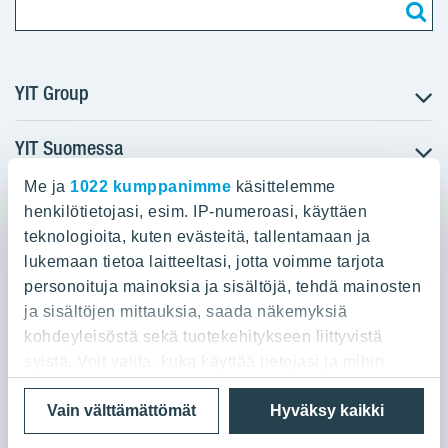
YIT Group
YIT Suomessa
Tietoa YIT:stä
Töihin meille
Me ja
1022 kumppanimme
käsittelemme
YIT:n pääkonttori
Myytävät asunnot
Sijoittajat
henkilötietojasi, esim. IP-numeroasi, käyttäen
Vuokrattavat toimitilat
teknologioita, kuten evästeitä, tallentamaan ja
Panuntie 11, PL 36, 00620 Helsinki
Projektit
lukemaan tietoa laitteeltasi, jotta voimme tarjota
Kiinteistösijoittaminen
Vastuullisuus
personoituja mainoksia ja sisältöjä, tehdä mainosten
020 433 111
Infrarakentaminen
Media
ja sisältöjen mittauksia, saada näkemyksiä
Toimitilarakentaminen
Yhteystiedot
kohdeyleisöstä sekä tuotekehitykseen liittyvistä
Teollisuusrakentaminen
syistä. Voit valita, kuka käyttää tietojasi ja mihin
tarkoituksiin.
Tietosuoja ja Käyttöehdot
Lähetä meille palautetta
Evästeet
Vain välttämättömät
Hyväksy kaikki
© 2026 YIT Oyj
Jos sallit, haluamme myös tehdä seuraavia: