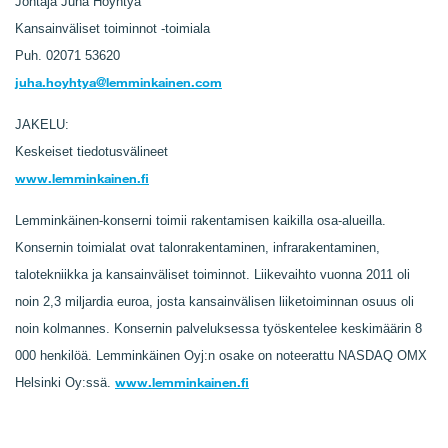
Johtaja Juha Höyhtyä
Kansainväliset toiminnot -toimiala
Puh. 02071 53620
juha.hoyhtya@lemminkainen.com
JAKELU:
Keskeiset tiedotusvälineet
www.lemminkainen.fi
Lemminkäinen-konserni toimii rakentamisen kaikilla osa-alueilla.
Konsernin toimialat ovat talonrakentaminen, infrarakentaminen,
talotekniikka ja kansainväliset toiminnot. Liikevaihto vuonna 2011 oli
noin 2,3 miljardia euroa, josta kansainvälisen liiketoiminnan osuus oli
noin kolmannes. Konsernin palveluksessa työskentelee keskimäärin 8
000 henkilöä. Lemminkäinen Oyj:n osake on noteerattu NASDAQ OMX
www.lemminkainen.fi
Helsinki Oy:ssä.