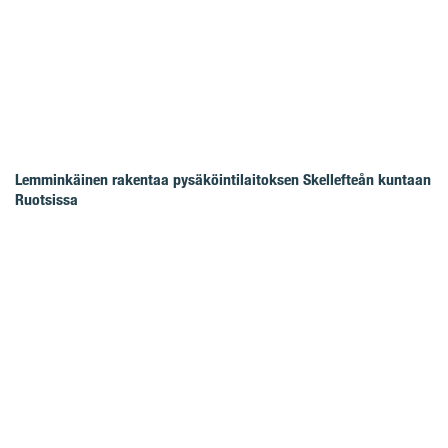
Lemminkäinen rakentaa pysäköintilaitoksen Skellefteån kuntaan
Ruotsissa