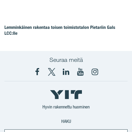
Lemminkäinen rakentaa toisen toimistotalon Pietariin Gals
LCC:lle
Seuraa meitä
Facebook
X
YIT
YIT
Instagram
YIT
YIT
Corporation
Corporation
YIT
Suomi
Suomi
Suomi
Hyvin rakennettu huominen
HAKU