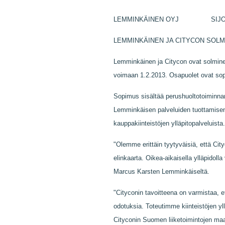
LEMMINKÄINEN OYJ SIJOITT
LEMMINKÄINEN JA CITYCON SOLM
Lemminkäinen ja Citycon ovat solminee
voimaan 1.2.2013. Osapuolet ovat sopi
Sopimus sisältää perushuoltotoiminna
Lemminkäisen palveluiden tuottamise
kauppakiinteistöjen ylläpitopalveluist
"Olemme erittäin tyytyväisiä, että Cit
elinkaarta. Oikea-aikaisella ylläpidol
Marcus Karsten Lemminkäiseltä.
"Cityconin tavoitteena on varmistaa, 
odotuksia. Toteutimme kiinteistöjen yl
Cityconin Suomen liiketoimintojen ma