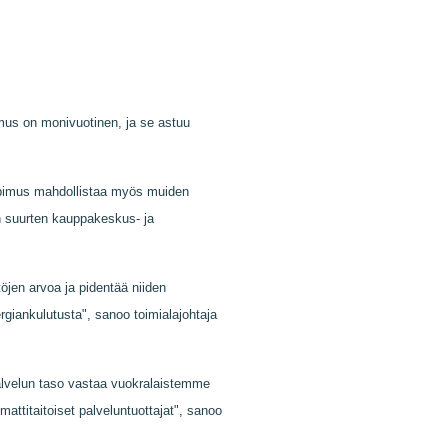
mus on monivuotinen, ja se astuu
Sopimus mahdollistaa myös muiden
 suurten kauppakeskus- ja
öjen arvoa ja pidentää niiden
rgiankulutusta", sanoo toimialajohtaja
palvelun taso vastaa vuokralaistemme
attitaitoiset palveluntuottajat", sanoo