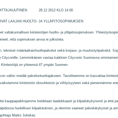
AJAUUTINEN 28.12.2012 KLO 14.00
IVAT LAAJAN HUOLTO- JA YLLÄPITOSOPIMUKSEN
t valtakunnallisen kiinteistöjen huolto- ja ylläpitosopimuksen.
Yhteistyösopi
neet, että sopimuksen arvoa ei julkisteta.
n, tekniset määräaikaishuoltopalvelut sekä korjaus- ja muutostyöpalvelut. 
n Cityconille. Lemminkäinen vastaa kaikkien Cityconin Suomessa omistamien
a. Kiinteistöjä on yhteensä 47 ympäri Suomen.
ycon valitsi meidät palveluntuottajakseen. Tavoitteemme on kasvattaa kiinteist
la vaikutamme kiinteistön olosuhteisiin ja viihtyisyyteen sekä pienennämme ene
että kauppapaikkojamme hoidetaan laadukkaasti ja kilpailukykyisesti ja että 
läpidossa huolellisen kilpailutuksen, ja olemme saaneet palvelukykyiset ja amm
ajohtaja Marko Juhokas.