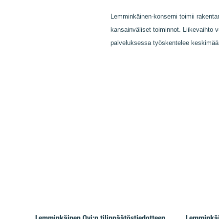
Lemminkäinen-konserni toimii rakentami
kansainväliset toiminnot. Liikevaihto 
palveluksessa työskentelee keskimää
Lemminkäinen Oyj:n tilinpäätöstiedotteen
Lemminkäin