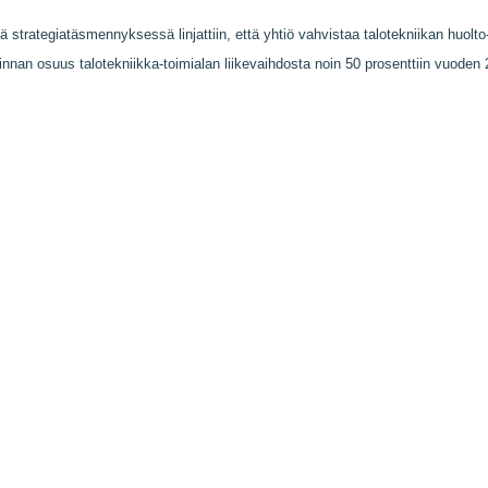
rategiatäsmennyksessä linjattiin, että yhtiö vahvistaa talotekniikan huolto-
minnan osuus talotekniikka-toimialan liikevaihdosta noin 50 prosenttiin vuod