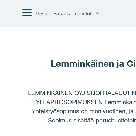
Paikalliset sivustot
Menu
Lemminkäinen ja Cit
LEMMINKÄINEN OYJ SIJOITTAJAUUTIN
YLLÄPITOSOPIMUKSEN Lemminkäinen ja 
Yhteistyösopimus on monivuotinen, ja 
Sopimus sisältää perushuoltotoi