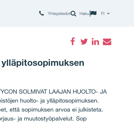
Yhteystiedot
Haku
FI
Facebook
Twitter
LinkedIn
Email
a ylläpitosopimuksen
ITYCON SOLMIVAT LAAJAN HUOLTO- JA
töjen huolto- ja ylläpitosopimuksen.
, että sopimuksen arvoa ei julkisteta.
rjaus- ja muutostyöpalvelut. Sop