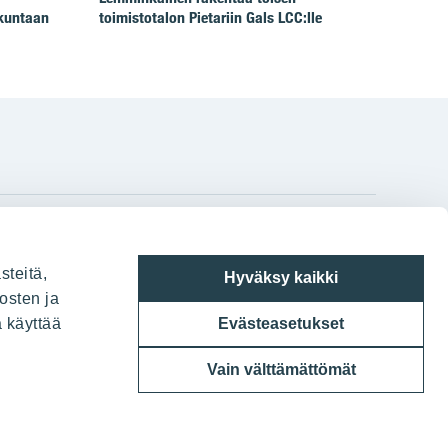
 kuntaan
toimistotalon Pietariin Gals LCC:lle
gram
on
i
YIT:n pääkonttori
steitä,
Hyväksy kaikki
Panuntie 11, PL 36, 00620 Helsinki
osten ja
a käyttää
Evästeasetukset
020 433 111
Vain välttämättömät