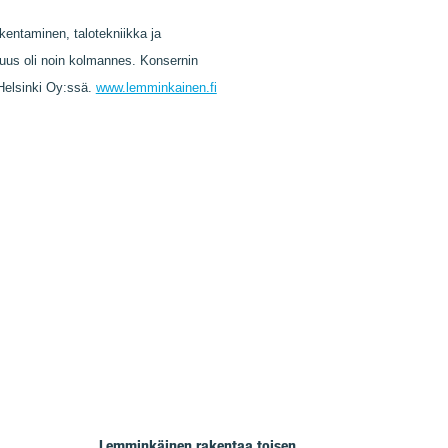
kentaminen, talotekniikka ja
osuus oli noin kolmannes. Konsernin
Helsinki Oy:ssä.
www.lemminkainen.fi
Lemminkäinen rakentaa toisen