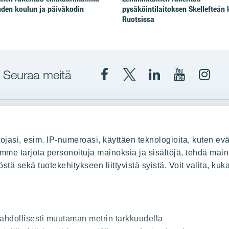
hden koulun ja päiväkodin
pysäköintilaitoksen Skellefteån
Ruotsissa
Seuraa meitä
Facebook
X
YIT
YIT
Insta
YIT
YIT
Corporation
Corporati
YIT
Suomi
Suomi
Suom
up
YIT Suomessa
ojasi, esim. IP-numeroasi, käyttäen teknologioita, kuten evä
stä
Myytävät asunnot
oimme tarjota personoituja mainoksia ja sisältöjä, tehdä main
ä sekä tuotekehitykseen liittyvistä syistä. Voit valita, kuk
le
Vuokrattavat toimitilat
Kiinteistösijoittaminen
Infrarakentaminen
uus
Toimitilarakentaminen
 mahdollisesti muutaman metrin tarkkuudella