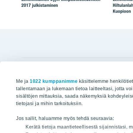
2017 julkistaminen
Hiltulanla
Kuopioon
YIT Gro
Me ja
1022 kumppanimme
käsittelemme henkilötiet
Hyvin rakennettu huominen
Tietoa YIT:
tallentamaan ja lukemaan tietoa laitteeltasi, jotta v
sisältöjen mittauksia, saada näkemyksiä kohdeyleisöst
Töihin meil
HAKU
tietojasi ja mihin tarkoituksiin.
Sijoittajat
Projektit
Jos sallit, haluamme myös tehdä seuraavia:
Vastuullis
Kerätä tietoja maantieteellisestä sijainnistasi,