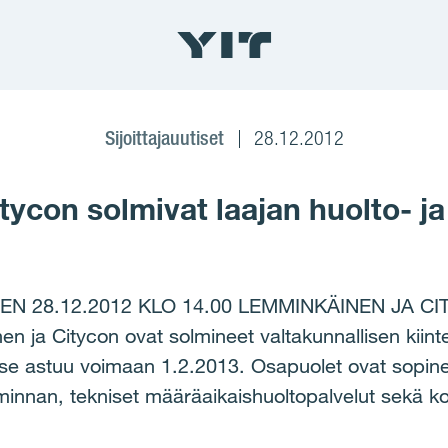
Sijoittajauutiset
28.12.2012
ycon solmivat laajan huolto- j
EN 28.12.2012 KLO 14.00 LEMMINKÄINEN JA C
Citycon ovat solmineet valtakunnallisen kiinteis
se astuu voimaan 1.2.2013. Osapuolet ovat sopineet
minnan, tekniset määräaikaishuoltopalvelut sekä ko