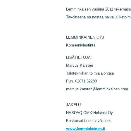
Lemminkäisen vuonna 2011 tekemässä st
Tavoitteena on nostaa palveluliiketoi
LEMMINKÄINEN OYJ
Konserniviestintä
LISÄTIETOJA:
Marcus Karsten
Talotekniikan toimialajohtaja
Puh. 02071 52280
marcus.karsten@lemminkainen.com
JAKELU:
NASDAQ OMX Helsinki Oy
Keskeiset tiedotusvälineet
www.lemminkainen.fi