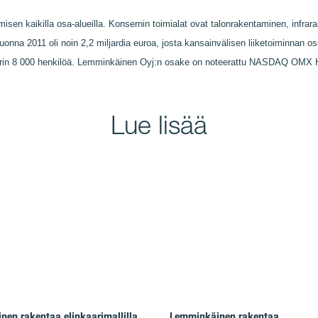
sen kaikilla osa-alueilla. Konsernin toimialat ovat talonrakentaminen, infrara
vuonna 2011 oli noin 2,2 miljardia euroa, josta kansainvälisen liiketoiminnan 
rin 8 000 henkilöä. Lemminkäinen Oyj:n osake on noteerattu NASDAQ OMX 
Lue lisää
en rakentaa elinkaarimallilla
Lemminkäinen rakentaa