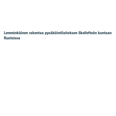
Lemminkäinen rakentaa pysäköintilaitoksen Skellefteån kuntaan
Ruotsissa