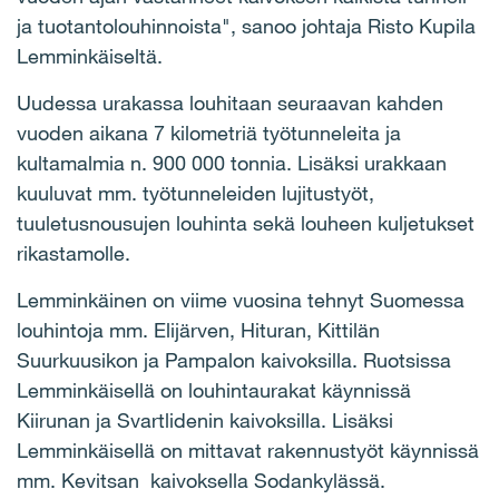
ja tuotantolouhinnoista", sanoo johtaja Risto Kupila
Lemminkäiseltä.
Uudessa urakassa louhitaan seuraavan kahden
vuoden aikana 7 kilometriä työtunneleita ja
kultamalmia n. 900 000 tonnia. Lisäksi urakkaan
kuuluvat mm. työtunneleiden lujitustyöt,
tuuletusnousujen louhinta sekä louheen kuljetukset
rikastamolle.
Lemminkäinen on viime vuosina tehnyt Suomessa
louhintoja mm. Elijärven, Hituran, Kittilän
Suurkuusikon ja Pampalon kaivoksilla. Ruotsissa
Lemminkäisellä on louhintaurakat käynnissä
Kiirunan ja Svartlidenin kaivoksilla. Lisäksi
Lemminkäisellä on mittavat rakennustyöt käynnissä
mm. Kevitsan kaivoksella Sodankylässä.