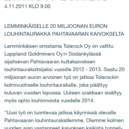
4.11.2011 KLO 9.00
LEMMINKÄISELLE 20 MILJOONAN EURON
LOUHINTAURAKKA PAHTAVAARAN KAIVOKSELTA
Lemminkäisen omistama Tolarock Oy on valittu
Lappland Goldminers Oy:n Sodankylässä
sijaitsevan Pahtavaaran kultakaivoksen
louhintaurakoitsijaksi vuosille 2012 - 2013. Saatu 20
miljoonan euron arvoinen työ on jatkoa Tolarockin
kolmivuotiselle louhintaurakalle, joka päättyy
kuluvan vuoden lopussa. Uuteen urakkaan sisältyy
myös optio louhinnoista vuodelle 2014.
"Uusi työ on luontevaa jatkoa käynnissä olevalle
Pahtavaaran louhintaurakallemme. Olemme kolmen
vuoden ajan vastanneet kaivoksen kaikista tunneli-