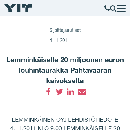
Sijoittajauutiset
4.11.2011
Lemminkäiselle 20 miljoonan euron
louhintaurakka Pahtavaaran
kaivokselta
Facebook
Twitter
LinkedIn
Email
LEMMINKÄINEN OYJ LEHDISTÖTIEDOTE
4.11.2011 KLO 9.00 LEMMINKÄISELLE 20