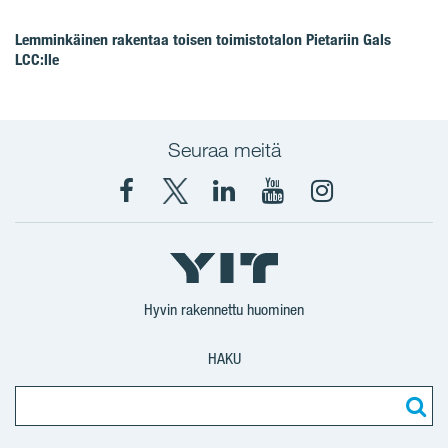
Lemminkäinen rakentaa toisen toimistotalon Pietariin Gals
LCC:lle
Seuraa meitä
Facebook
X
YIT
YIT
Instagram
YIT
YIT
Corporation
Corporation
YIT
Suomi
Suomi
Suomi
Hyvin rakennettu huominen
HAKU