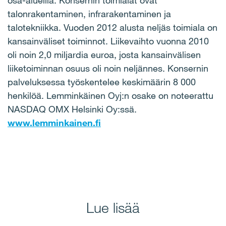
osa-alueilla. Konsernin toimialat ovat
talonrakentaminen, infrarakentaminen ja
talotekniikka. Vuoden 2012 alusta neljäs toimiala on
kansainväliset toiminnot. Liikevaihto vuonna 2010
oli noin 2,0 miljardia euroa, josta kansainvälisen
liiketoiminnan osuus oli noin neljännes. Konsernin
palveluksessa työskentelee keskimäärin 8 000
henkilöä. Lemminkäinen Oyj:n osake on noteerattu
NASDAQ OMX Helsinki Oy:ssä.
www.lemminkainen.fi
Lue lisää