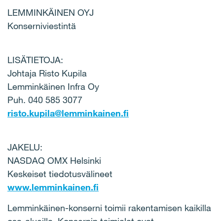
LEMMINKÄINEN OYJ
Konserniviestintä
LISÄTIETOJA:
Johtaja Risto Kupila
Lemminkäinen Infra Oy
Puh. 040 585 3077
risto.kupila@lemminkainen.fi
JAKELU:
NASDAQ OMX Helsinki
Keskeiset tiedotusvälineet
www.lemminkainen.fi
Lemminkäinen-konserni toimii rakentamisen kaikilla