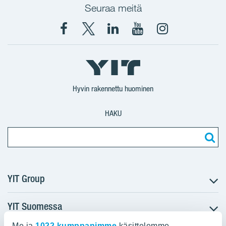
Seuraa meitä
Facebook
X
YIT
YIT
Instagram
YIT
YIT
Corporation
Corporation
YIT
Suomi
Suomi
Suomi
Hyvin rakennettu huominen
HAKU
YIT Group
YIT Suomessa
Tietoa YIT:stä
Töihin meille
Me ja
1022 kumppanimme
käsittelemme