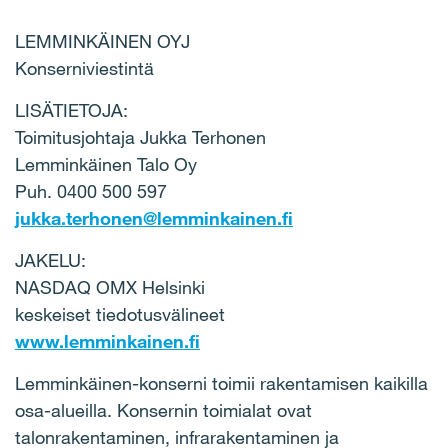
LEMMINKÄINEN OYJ
Konserniviestintä
LISÄTIETOJA:
Toimitusjohtaja Jukka Terhonen
Lemminkäinen Talo Oy
Puh. 0400 500 597
jukka.terhonen@lemminkainen.fi
JAKELU:
NASDAQ OMX Helsinki
keskeiset tiedotusvälineet
www.lemminkainen.fi
Lemminkäinen-konserni toimii rakentamisen kaikilla
osa-alueilla. Konsernin toimialat ovat
talonrakentaminen, infrarakentaminen ja