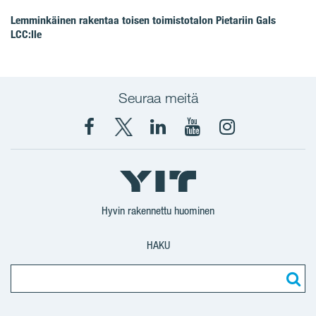
Lemminkäinen rakentaa toisen toimistotalon Pietariin Gals
LCC:lle
Seuraa meitä
Facebook
X
YIT
YIT
Instagram
YIT
YIT
Corporation
Corporation
YIT
Suomi
Suomi
Suomi
Hyvin rakennettu huominen
HAKU