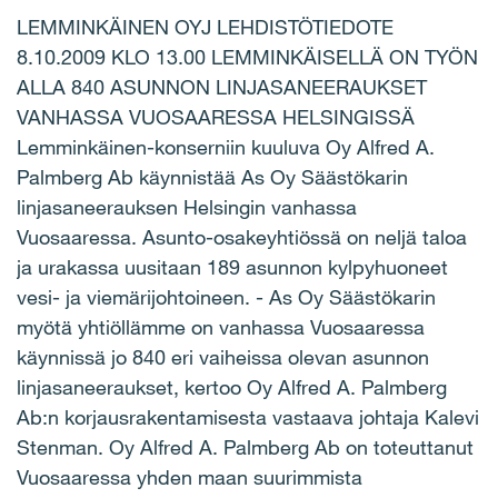
LEMMINKÄINEN OYJ LEHDISTÖTIEDOTE
8.10.2009 KLO 13.00 LEMMINKÄISELLÄ ON TYÖN
ALLA 840 ASUNNON LINJASANEERAUKSET
VANHASSA VUOSAARESSA HELSINGISSÄ
Lemminkäinen-konserniin kuuluva Oy Alfred A.
Palmberg Ab käynnistää As Oy Säästökarin
linjasaneerauksen Helsingin vanhassa
Vuosaaressa. Asunto-osakeyhtiössä on neljä taloa
ja urakassa uusitaan 189 asunnon kylpyhuoneet
vesi- ja viemärijohtoineen. - As Oy Säästökarin
myötä yhtiöllämme on vanhassa Vuosaaressa
käynnissä jo 840 eri vaiheissa olevan asunnon
linjasaneeraukset, kertoo Oy Alfred A. Palmberg
Ab:n korjausrakentamisesta vastaava johtaja Kalevi
Stenman. Oy Alfred A. Palmberg Ab on toteuttanut
Vuosaaressa yhden maan suurimmista