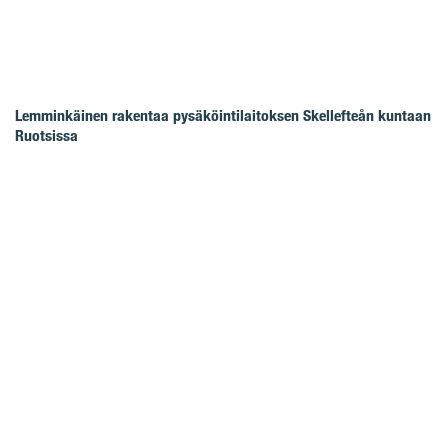
Lemminkäinen rakentaa pysäköintilaitoksen Skellefteån kuntaan
Ruotsissa