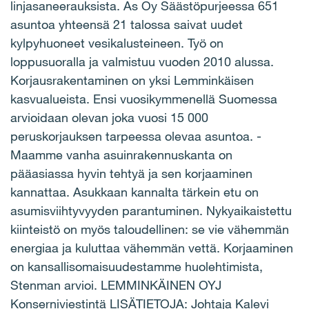
linjasaneerauksista. As Oy Säästöpurjeessa 651
asuntoa yhteensä 21 talossa saivat uudet
kylpyhuoneet vesikalusteineen. Työ on
loppusuoralla ja valmistuu vuoden 2010 alussa.
Korjausrakentaminen on yksi Lemminkäisen
kasvualueista. Ensi vuosikymmenellä Suomessa
arvioidaan olevan joka vuosi 15 000
peruskorjauksen tarpeessa olevaa asuntoa. -
Maamme vanha asuinrakennuskanta on
pääasiassa hyvin tehtyä ja sen korjaaminen
kannattaa. Asukkaan kannalta tärkein etu on
asumisviihtyvyyden parantuminen. Nykyaikaistettu
kiinteistö on myös taloudellinen: se vie vähemmän
energiaa ja kuluttaa vähemmän vettä. Korjaaminen
on kansallisomaisuudestamme huolehtimista,
Stenman arvioi. LEMMINKÄINEN OYJ
Konserniviestintä LISÄTIETOJA: Johtaja Kalevi