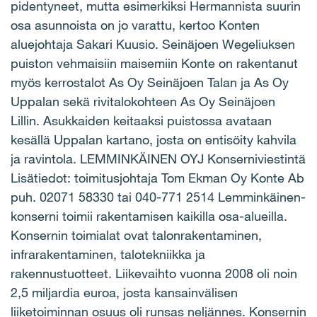
pidentyneet, mutta esimerkiksi Hermannista suurin
osa asunnoista on jo varattu, kertoo Konten
aluejohtaja Sakari Kuusio. Seinäjoen Wegeliuksen
puiston vehmaisiin maisemiin Konte on rakentanut
myös kerrostalot As Oy Seinäjoen Talan ja As Oy
Uppalan sekä rivitalokohteen As Oy Seinäjoen
Lillin. Asukkaiden keitaaksi puistossa avataan
kesällä Uppalan kartano, josta on entisöity kahvila
ja ravintola. LEMMINKÄINEN OYJ Konserniviestintä
Lisätiedot: toimitusjohtaja Tom Ekman Oy Konte Ab
puh. 02071 58330 tai 040-771 2514 Lemminkäinen-
konserni toimii rakentamisen kaikilla osa-alueilla.
Konsernin toimialat ovat talonrakentaminen,
infrarakentaminen, talotekniikka ja
rakennustuotteet. Liikevaihto vuonna 2008 oli noin
2,5 miljardia euroa, josta kansainvälisen
liiketoiminnan osuus oli runsas neljännes. Konsernin