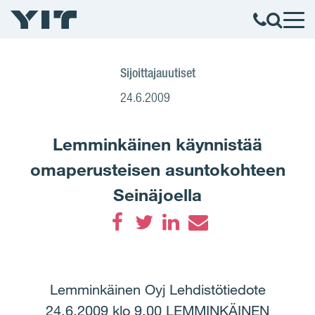
Sijoittajauutiset
24.6.2009
Lemminkäinen käynnistää
omaperusteisen asuntokohteen
Seinäjoella
Facebook
Twitter
LinkedIn
Email
Lemminkäinen Oyj Lehdistötiedote
24.6.2009 klo 9.00 LEMMINKÄINEN