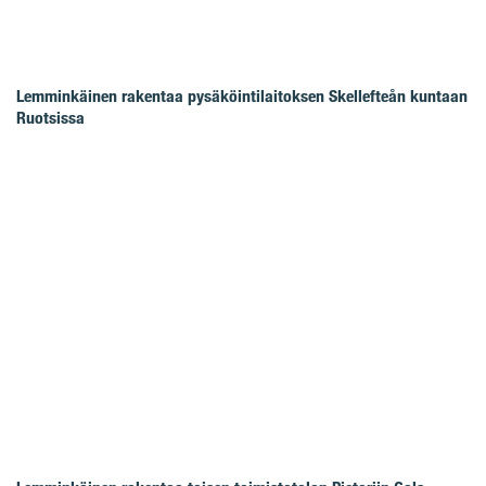
Lemminkäinen rakentaa pysäköintilaitoksen Skellefteån kuntaan
Ruotsissa