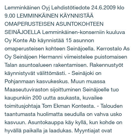
Lemminkäinen Oyj Lehdistötiedote 24.6.2009 klo
9.00 LEMMINKÄINEN KÄYNNISTÄÄ
OMAPERUSTEISEN ASUNTOKOHTEEN
SEINÄJOELLA Lemminkäinen-konserniin kuuluva
Oy Konte Ab käynnistää 15 asunnon
omaperusteisen kohteen Seinäjoella. Kerrostalo As
Oy Seinäjoen Hermanni viimeistelee puistomaisen
Talan asuntoalueen rakentamisen. Rakennustyöt
käynnistyvät välittömästi. - Seinäjoki on
Pohjanmaan kasvukeskus. Muun muassa
Maaseutuviraston sijoittuminen Seinäjoelle tuo
kaupunkiin 200 uutta asukasta, kuvailee
toimitusjohtaja Tom Ekman Kontesta. - Talouden
taantumasta huolimatta seudulla on vahva usko
kasvuun. Asuntokauppa käy kyllä, kun kohde on
hyvällä paikalla ja laadukas. Myyntiajat ovat