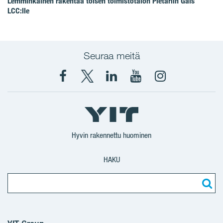
Lemminkäinen rakentaa toisen toimistotalon Pietariin Gals
LCC:lle
Seuraa meitä
Facebook
X
YIT
YIT
Instagram
YIT
YIT
Corporation
Corporation
YIT
Suomi
Suomi
Suomi
Hyvin rakennettu huominen
HAKU